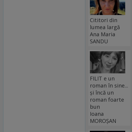
Cititori din
lumea largă
Ana Maria
SANDU
FILIT e un
roman în sine...
și încă un
roman foarte
bun
Ioana
MOROȘAN