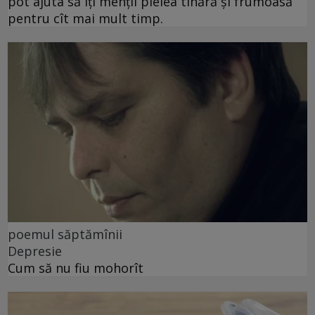
pot ajuta să îți menții pielea tînără și frumoasă
pentru cît mai mult timp.
poemul săptămînii
Depresie
Cum să nu fiu mohorît