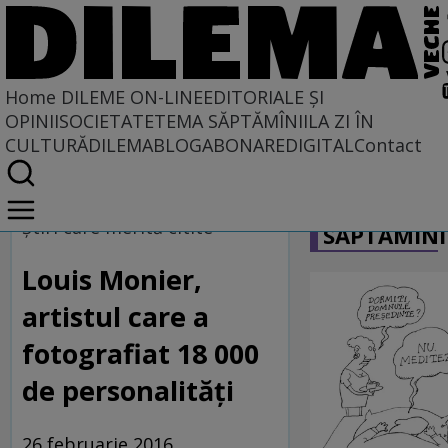
Home
DILEME ON-LINE
EDITORIALE ȘI
OPINII
SOCIETATE
TEMA SĂPTĂMÎNII
LA ZI ÎN
CULTURĂ
DILEMABLOG
ABONARE
DIGITAL
Contact
Home
CARICATU
Dileme on-line
Ştiri care merită citite
SĂPTĂMÎNI
Louis Monier,
artistul care a
fotografiat 18 000
de personalităţi
26 februarie 2016