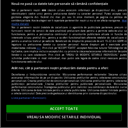
Nouă ne pasă ca datele tale personale să rămână confidențiale
Noi și partenerii noștri
606
stocăm și/sau accesăm informații pe dispozitivul dvs., precum
identificatorii cookie unici pentru prelucrarea datelor cu caracter personal. Puteți accepta sau
gestiona alegerile dvs. făcând clic mai jos sau în orice moment, pe pagina cu politica de
confidențialitate. Aceste alegeri vor fi raportate partenerilor noștri și nu vă vor afecta navigarea.
Mai
multe detalii
Noi si partenerii nostri (retelele de socializare si agentiile de publicitate partenere, precum si
furnizorii nostri de servicii de date analitice) prelucram date pentru a permite website-ului sa
functioneze, pentru a personaliza continutul si anunturile publicitare afisate in functie de
interesele si/sau profilul dvs., pentru a va oferi functionalitati aferente retelelor de socializare si
pentru a analiza traficul pe website. Beneficiati de drepturile prevazute de art. 15-22 din GDPR in
legatura cu prelucrarea datelor cu caracter personal. Aceste drepturi pot fi exercitate prin
modalitatea indicata
aici
. Prin click pe “ACCEPT TOATE”, acceptati folosirea tuturor Tehnologiilor de
tip Cookie, care implica inclusiv acceptul dvs. cu privire la stocarea/accesarea informatiilor de catre
Vendor-ii cu care colaboram. Prin click pe “VREAU SA MODIFIC SETARILE INDIVIDUAL” puteti
schimba preferintele in mod individual, mai putin cele legate de cookie strict necesare pentru
Bătălia de la Pocitovaia din 23 august 1941, un
functionarea website-ului.
Atât noi, cât și partenerii noștri prelucrăm datele pentru a oferi:
masacru uitat
Dezvoltarea și îmbunătățirea serviciilor. Măsurarea performanței reclamelor. Stocarea și/sau
Frontul de Est a reapărut după ordinul dat de
accesarea informațiilor de pe un dispozitiv. Utilizarea profilurilor pentru selectarea conținutului
personalizat. Crearea profilurilor de conținut personalizat. Utilizarea profilurilor pentru selectarea
Adolf Hitler de declanșare a Operațiunii
publicității personalizate. Crearea profilurilor pentru publicitate personalizată. Măsurarea
performanței conținutului. Înțelegerea publicului prin statistici sau combinații de date din surse
Barbarossa și la 22 iunie 1941 detașamente
diferite. Utilizarea de date limitate pentru a selecta publicitatea. Utilizarea datelor limitate pentru
a selecta conținutul. Date precise de geolocație și identificarea prin scanarea dispozitivului.
germane de infanterie au trecut frontiera și au
Listă parteneri (furnizori)
luat cu asalt fortificațiile inamice, unele fiind
ACCEPT TOATE
apărate cu fanatism de mitraliorii ce se
considerau comuniști.
VREAU SA MODIFIC SETARILE INDIVIDUAL