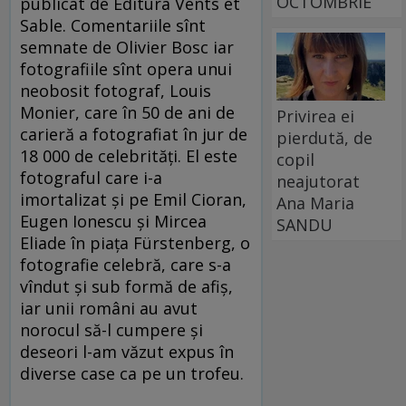
OCTOMBRIE
publicat de Editura Vents et
Sable. Comentariile sînt
semnate de Olivier Bosc iar
fotografiile sînt opera unui
neobosit fotograf, Louis
Monier, care în 50 de ani de
Privirea ei
carieră a fotografiat în jur de
pierdută, de
18 000 de celebrităţi. El este
copil
fotograful care i-a
neajutorat
imortalizat şi pe Emil Cioran,
Ana Maria
Eugen Ionescu şi Mircea
SANDU
Eliade în piaţa Fürstenberg, o
fotografie celebră, care s-a
vîndut şi sub formă de afiş,
iar unii români au avut
norocul să-l cumpere şi
deseori l-am văzut expus în
diverse case ca pe un trofeu.