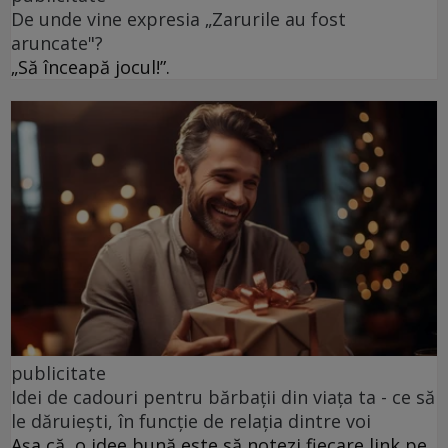
De unde vine expresia „Zarurile au fost
aruncate"?
„Să înceapă jocul!”.
publicitate
Idei de cadouri pentru bărbații din viața ta - ce să
le dăruiești, în funcție de relația dintre voi
Așa că, o idee bună este să notezi fiecare link pe