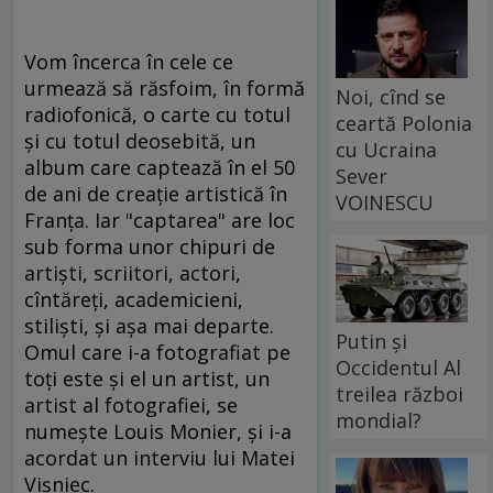
Vom încerca în cele ce
urmează să răsfoim, în formă
Noi, cînd se
radiofonică, o carte cu totul
ceartă Polonia
şi cu totul deosebită, un
cu Ucraina
album care captează în el 50
Sever
de ani de creaţie artistică în
VOINESCU
Franţa. Iar "captarea" are loc
sub forma unor chipuri de
artişti, scriitori, actori,
cîntăreţi, academicieni,
stilişti, şi aşa mai departe.
Putin și
Omul care i-a fotografiat pe
Occidentul Al
toţi este şi el un artist, un
treilea război
artist al fotografiei, se
mondial?
numeşte Louis Monier, şi i-a
acordat un interviu lui Matei
Vişniec.