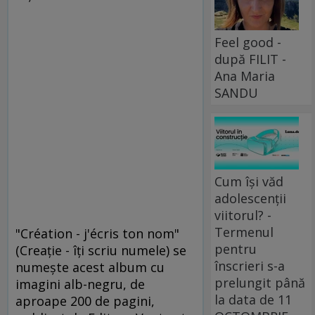
Feel good -
după FILIT -
Ana Maria
SANDU
Cum își văd
adolescenții
viitorul? -
Termenul
"Création - j'écris ton nom"
pentru
(Creaţie - îţi scriu numele) se
înscrieri s-a
numeşte acest album cu
prelungit până
imagini alb-negru, de
la data de 11
aproape 200 de pagini,