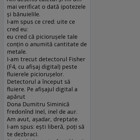
mai verificat o dată ipotezele
și bănuielile.
I-am spus ce cred: uite ce
cred eu:
eu cred că piciorușele tale
conțin o anumită cantitate de
metale.
I-am trecut detectorul Fisher
(F4, cu afișaj digital) peste
fluierele piciorușelor.
Detectorul a început să
fluiere. Pe afișajul digital a
apărut
Dona Dumitru Siminică
fredonînd Inel, inel de aur.
Am avut, așadar, dreptate.
I-am spus: ești liberă, poți să
te dezbraci.