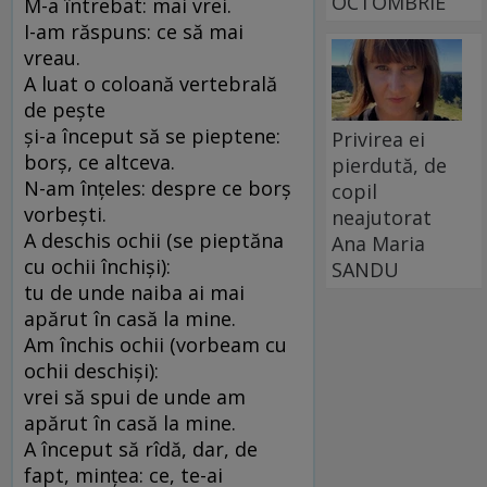
OCTOMBRIE
M-a întrebat: mai vrei.
I-am răspuns: ce să mai
vreau.
A luat o coloană vertebrală
de pește
și-a început să se pieptene:
Privirea ei
borș, ce altceva.
pierdută, de
N-am înțeles: despre ce borș
copil
vorbești.
neajutorat
A deschis ochii (se pieptăna
Ana Maria
cu ochii închiși):
SANDU
tu de unde naiba ai mai
apărut în casă la mine.
Am închis ochii (vorbeam cu
ochii deschiși):
vrei să spui de unde am
apărut în casă la mine.
A început să rîdă, dar, de
fapt, mințea: ce, te-ai