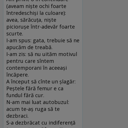
(aveam niște ochi foarte
întredeschiși la culoare):
avea, sărăcuța, niște
piciorușe într-adevăr foarte
scurte.
I-am spus: gata, trebuie să ne
apucăm de treabă.
I-am zis: să nu uităm motivul
pentru care sîntem
contemporani în aceeași
încăpere.
A început să cînte un șlagăr:
Peștele fără femur e ca
fundul fără cur.
N-am mai luat autobuzul:
acum te-aș ruga să te
dezbraci.
S-a dezbrăcat cu indiferență