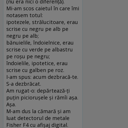
(nu era nici o diferență).
Mi-am scos caietul în care îmi
notasem totul:
ipotezele, strălucitoare, erau
scrise cu negru pe alb pe
negru pe alb;
bănuielile, îndoielnice, erau
scrise cu verde pe albastru
pe roșu pe negru;
îndoielile, ipotetice, erau
scrise cu galben pe roz.
I-am spus: acum dezbracă-te.
S-a dezbrăcat.
Am rugat-o: depărtează-ți
puțin piciorușele și rămîi așa.
Așa.
M-am dus la cămară și am
luat detectorul de metale
Fisher F4 cu afișaj digital.