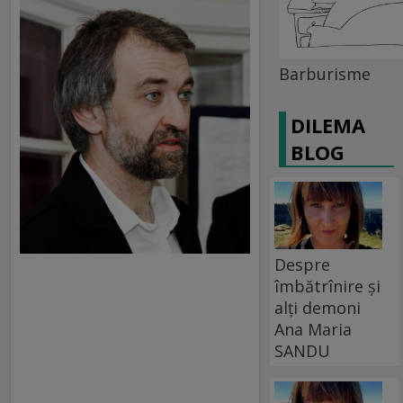
Barburisme
DILEMA
BLOG
Despre
îmbătrînire și
alți demoni
Ana Maria
SANDU