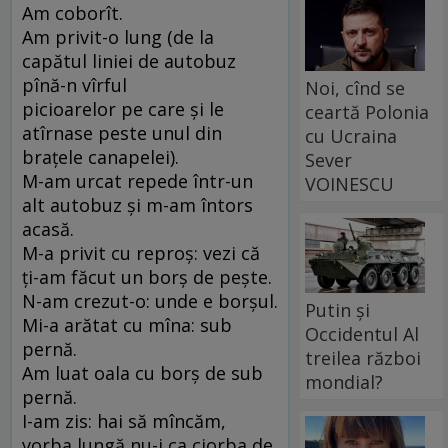
Am coborît.
Am privit-o lung (de la
capătul liniei de autobuz
pînă-n vîrful
Noi, cînd se
picioarelor pe care și le
ceartă Polonia
atîrnase peste unul din
cu Ucraina
brațele canapelei).
Sever
M-am urcat repede într-un
VOINESCU
alt autobuz și m-am întors
acasă.
M-a privit cu reproș: vezi că
ți-am făcut un borș de pește.
N-am crezut-o: unde e borșul.
Putin și
Mi-a arătat cu mîna: sub
Occidentul Al
pernă.
treilea război
Am luat oala cu borș de sub
mondial?
pernă.
I-am zis: hai să mîncăm,
vorba lungă nu-i ca ciorba de