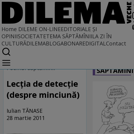
Home
DILEME ON-LINE
EDITORIALE ȘI
OPINII
SOCIETATE
TEMA SĂPTĂMÎNII
LA ZI ÎN
CULTURĂ
DILEMABLOG
ABONARE
DIGITAL
Contact
Home
CARICATU
Dileme on-line
Poemul săptămînii
SĂPTĂMÎNI
Lecția de detecție
(despre minciună)
Iulian TĂNASE
28 martie 2011