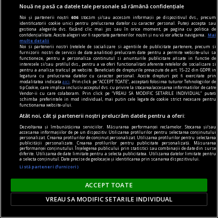
publicitate
Nouă ne pasă ca datele tale personale să rămână confidențiale
6 produse de îngrijire care să nu îți lipsească din
Noi și partenerii noștri
606
stocăm și/sau accesăm informații pe dispozitivul dvs., precum
identificatorii cookie unici pentru prelucrarea datelor cu caracter personal. Puteți accepta sau
trusa cosmetică
gestiona alegerile dvs. făcând clic mai jos sau în orice moment, pe pagina cu politica de
confidențialitate. Aceste alegeri vor fi raportate partenerilor noștri și nu vă vor afecta navigarea.
Mai
Toate acestea au proprietăți extraordinare și te
multe detalii
Noi si partenerii nostri (retelele de socializare si agentiile de publicitate partenere, precum si
pot ajuta să îți menții pielea tînără și frumoasă
furnizorii nostri de servicii de date analitice) prelucram date pentru a permite website-ului sa
functioneze, pentru a personaliza continutul si anunturile publicitare afisate in functie de
pentru cît mai mult timp.
interesele si/sau profilul dvs., pentru a va oferi functionalitati aferente retelelor de socializare si
pentru a analiza traficul pe website. Beneficiati de drepturile prevazute de art. 15-22 din GDPR in
legatura cu prelucrarea datelor cu caracter personal. Aceste drepturi pot fi exercitate prin
modalitatea indicata
aici
. Prin click pe “ACCEPT TOATE”, acceptati folosirea tuturor Tehnologiilor de
tip Cookie, care implica inclusiv acceptul dvs. cu privire la stocarea/accesarea informatiilor de catre
Vendor-ii cu care colaboram. Prin click pe “VREAU SA MODIFIC SETARILE INDIVIDUAL” puteti
schimba preferintele in mod individual, mai putin cele legate de cookie strict necesare pentru
functionarea website-ului.
Atât noi, cât și partenerii noștri prelucrăm datele pentru a oferi:
Dezvoltarea și îmbunătățirea serviciilor. Măsurarea performanței reclamelor. Stocarea și/sau
accesarea informațiilor de pe un dispozitiv. Utilizarea profilurilor pentru selectarea conținutului
personalizat. Crearea profilurilor de conținut personalizat. Utilizarea profilurilor pentru selectarea
publicității personalizate. Crearea profilurilor pentru publicitate personalizată. Măsurarea
performanței conținutului. Înțelegerea publicului prin statistici sau combinații de date din surse
diferite. Utilizarea de date limitate pentru a selecta publicitatea. Utilizarea datelor limitate pentru
a selecta conținutul. Date precise de geolocație și identificarea prin scanarea dispozitivului.
Listă parteneri (furnizori)
ACCEPT TOATE
VREAU SA MODIFIC SETARILE INDIVIDUAL
poemul săptămînii