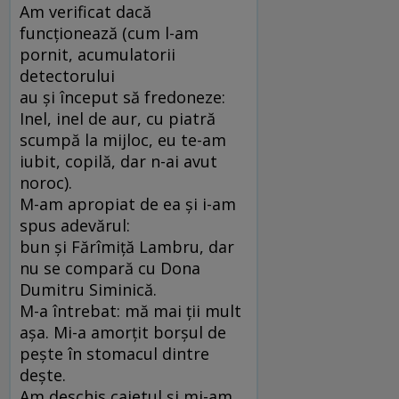
Am verificat dacă
funcționează (cum l-am
pornit, acumulatorii
detectorului
au și început să fredoneze:
Inel, inel de aur, cu piatră
scumpă la mijloc, eu te-am
iubit, copilă, dar n-ai avut
noroc).
M-am apropiat de ea și i-am
spus adevărul:
bun și Fărîmiță Lambru, dar
nu se compară cu Dona
Dumitru Siminică.
M-a întrebat: mă mai ții mult
așa. Mi-a amorțit borșul de
pește în stomacul dintre
dește.
Am deschis caietul și mi-am