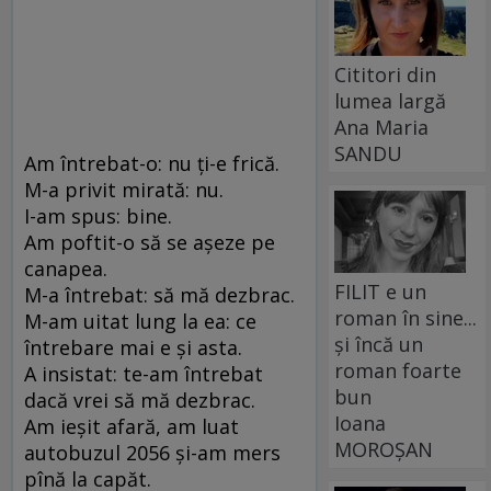
Cititori din
lumea largă
Ana Maria
SANDU
Am întrebat-o: nu ți-e frică.
M-a privit mirată: nu.
I-am spus: bine.
Am poftit-o să se așeze pe
canapea.
FILIT e un
M-a întrebat: să mă dezbrac.
roman în sine...
M-am uitat lung la ea: ce
și încă un
întrebare mai e și asta.
roman foarte
A insistat: te-am întrebat
bun
dacă vrei să mă dezbrac.
Ioana
Am ieșit afară, am luat
MOROȘAN
autobuzul 2056 și-am mers
pînă la capăt.