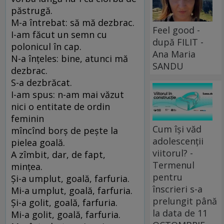
păstrugă.
M-a întrebat: să mă dezbrac.
Feel good -
I-am făcut un semn cu
după FILIT -
polonicul în cap.
Ana Maria
N-a înțeles: bine, atunci mă
SANDU
dezbrac.
S-a dezbrăcat.
I-am spus: n-am mai văzut
nici o entitate de ordin
feminin
Cum își văd
mîncînd borș de pește la
adolescenții
pielea goală.
viitorul? -
A zîmbit, dar, de fapt,
Termenul
mințea.
pentru
Și-a umplut, goală, farfuria.
înscrieri s-a
Mi-a umplut, goală, farfuria.
prelungit până
Și-a golit, goală, farfuria.
la data de 11
Mi-a golit, goală, farfuria.