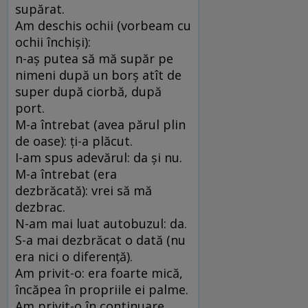
supărat.
Am deschis ochii (vorbeam cu
ochii închiși):
n-aș putea să mă supăr pe
nimeni după un borș atît de
super după ciorbă, după
port.
M-a întrebat (avea părul plin
de oase): ți-a plăcut.
I-am spus adevărul: da și nu.
M-a întrebat (era
dezbrăcată): vrei să mă
dezbrac.
N-am mai luat autobuzul: da.
S-a mai dezbrăcat o dată (nu
era nici o diferență).
Am privit-o: era foarte mică,
încăpea în propriile ei palme.
Am privit-o în continuare