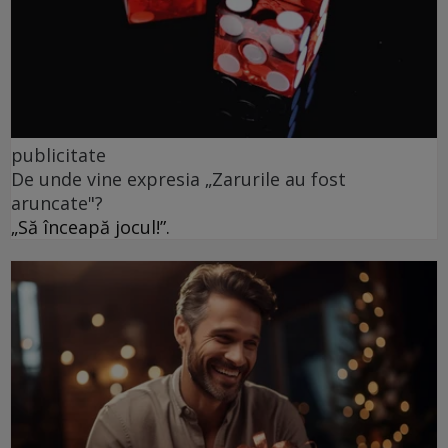
publicitate
De unde vine expresia „Zarurile au fost
aruncate"?
„Să înceapă jocul!”.