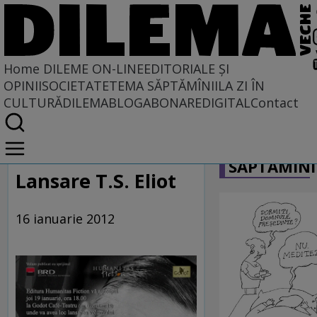
Home
DILEME ON-LINE
EDITORIALE ȘI
OPINII
SOCIETATE
TEMA SĂPTĂMÎNII
LA ZI ÎN
CULTURĂ
DILEMABLOG
ABONARE
DIGITAL
Contact
Home
CARICATU
Dileme on-line
SĂPTĂMÎNI
Lansare T.S. Eliot
16 ianuarie 2012