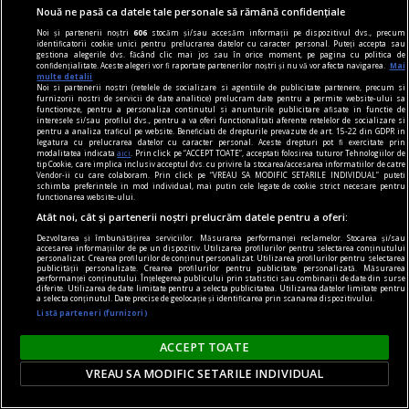
reacții online - nu doar din cauza intensității
Nouă ne pasă ca datele tale personale să rămână confidențiale
seismului, ci și datorită calmului extraordinar
Noi și partenerii noștri
606
stocăm și/sau accesăm informații pe dispozitivul dvs., precum
identificatorii cookie unici pentru prelucrarea datelor cu caracter personal. Puteți accepta sau
demonstrat într-o sală de operație.
gestiona alegerile dvs. făcând clic mai jos sau în orice moment, pe pagina cu politica de
confidențialitate. Aceste alegeri vor fi raportate partenerilor noștri și nu vă vor afecta navigarea.
Mai
multe detalii
Noi si partenerii nostri (retelele de socializare si agentiile de publicitate partenere, precum si
furnizorii nostri de servicii de date analitice) prelucram date pentru a permite website-ului sa
functioneze, pentru a personaliza continutul si anunturile publicitare afisate in functie de
interesele si/sau profilul dvs., pentru a va oferi functionalitati aferente retelelor de socializare si
pentru a analiza traficul pe website. Beneficiati de drepturile prevazute de art. 15-22 din GDPR in
legatura cu prelucrarea datelor cu caracter personal. Aceste drepturi pot fi exercitate prin
modalitatea indicata
aici
. Prin click pe “ACCEPT TOATE”, acceptati folosirea tuturor Tehnologiilor de
tip Cookie, care implica inclusiv acceptul dvs. cu privire la stocarea/accesarea informatiilor de catre
Vendor-ii cu care colaboram. Prin click pe “VREAU SA MODIFIC SETARILE INDIVIDUAL” puteti
schimba preferintele in mod individual, mai putin cele legate de cookie strict necesare pentru
functionarea website-ului.
Atât noi, cât și partenerii noștri prelucrăm datele pentru a oferi:
Dezvoltarea și îmbunătățirea serviciilor. Măsurarea performanței reclamelor. Stocarea și/sau
accesarea informațiilor de pe un dispozitiv. Utilizarea profilurilor pentru selectarea conținutului
personalizat. Crearea profilurilor de conținut personalizat. Utilizarea profilurilor pentru selectarea
publicității personalizate. Crearea profilurilor pentru publicitate personalizată. Măsurarea
performanței conținutului. Înțelegerea publicului prin statistici sau combinații de date din surse
diferite. Utilizarea de date limitate pentru a selecta publicitatea. Utilizarea datelor limitate pentru
a selecta conținutul. Date precise de geolocație și identificarea prin scanarea dispozitivului.
Listă parteneri (furnizori)
Administrația Trump verifică rețelele sociale ale
ACCEPT TOATE
jurnaliștilor străini care solicită vize pentru SUA
Administrația americană pregătește extinderea
VREAU SA MODIFIC SETARILE INDIVIDUAL
programului de verificare a activității online