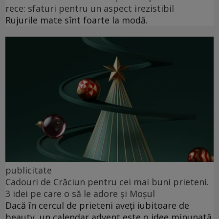
rece: sfaturi pentru un aspect irezistibil
Rujurile mate sînt foarte la modă.
publicitate
Cadouri de Crăciun pentru cei mai buni prieteni.
3 idei pe care o să le adore și Moșul
Dacă în cercul de prieteni aveți iubitoare de
beauty, un calendar advent este o idee minunată.