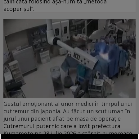
calificată folosind așa-numita „metoda
acoperișul”.
Gestul emoționant al unor medici în timpul unui
cutremur din Japonia. Au făcut un scut uman în
jurul unui pacient aflat pe masa de operație
Cutremurul puternic care a lovit prefectura
Kumamoto pe 28 iulie 2026 a stârnit numeroase