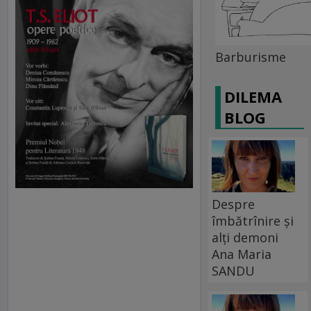
Barburisme
DILEMA
BLOG
Despre
îmbătrînire și
alți demoni
Ana Maria
SANDU