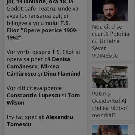
joi, 19 ianuarie, ora 18
, la
Godot Cafe Teatru, unde va
avea loc lansarea ediţiei
bilingve a volumului
T.S.
Noi, cînd se
Eliot "Opere poetice 1909-
ceartă Polonia
1962"
.
cu Ucraina
Sever
Vor vorbi despre T.S. Eliot şi
VOINESCU
opera sa poetică
Denisa
Comănescu
,
Mircea
Cărtărescu
şi
Dinu Flamând
.
Vor citi cîteva poeme
Putin și
Constantin Lupescu
şi
Tom
Occidentul Al
Wilson
.
treilea război
mondial?
Invitat special:
Alexandru
Tomescu