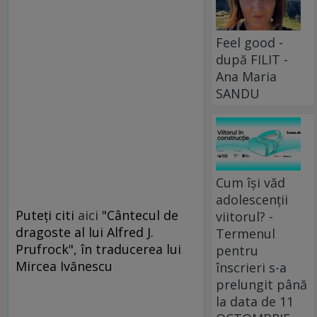
Feel good -
după FILIT -
Ana Maria
SANDU
Cum își văd
adolescenții
Puteţi citi
aici
"Cântecul de
viitorul? -
dragoste al lui Alfred J.
Termenul
Prufrock", în traducerea lui
pentru
Mircea Ivănescu
înscrieri s-a
prelungit până
la data de 11