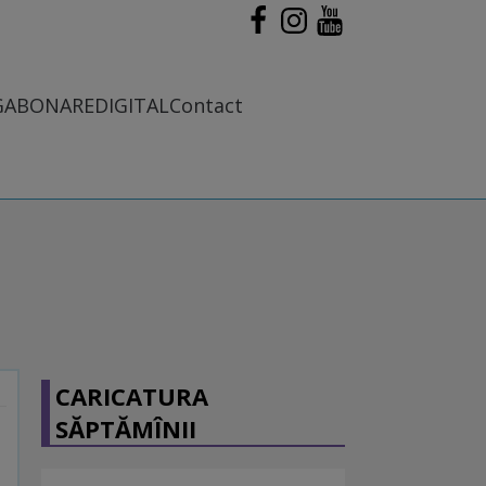
G
ABONARE
DIGITAL
Contact
CARICATURA
SĂPTĂMÎNII