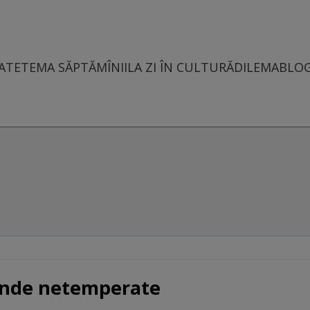
ATE
TEMA SĂPTĂMÎNII
LA ZI ÎN CULTURĂ
DILEMABLO
inde netemperate