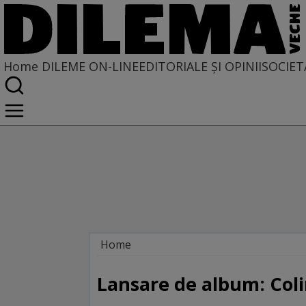
Home
DILEME ON-LINE
EDITORIALE ȘI OPINII
SOCIET
Home
Dileme on-line
Lansare de album: Col