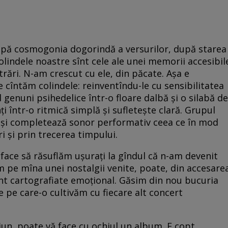
după cosmogonia dogorindă a versurilor, după starea
Colindele noastre sînt cele ale unei memorii accesibil
strări. N-am crescut cu ele, din păcate. Așa e
e cîntăm colindele: reinventîndu-le cu sensibilitatea
genuni psihedelice într-o floare dalbă și o silabă de
 într-o ritmică simplă și sufletește clară. Grupul
ră și completează sonor performativ ceea ce în mod
i și prin trecerea timpului.
ace să răsuflăm ușurați la gîndul că n-am devenit
săm pe mîna unei nostalgii venite, poate, din accesare
ent cartografiate emoțional. Găsim din nou bucuria
e pe care-o cultivăm cu fiecare alt concert
ciun, poate vă face cu ochiul un album. E copt