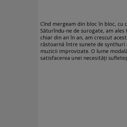
Cînd mergeam din bloc în bloc, cu 
Săturîndu-ne de surogate, am ales fi
chiar din an în an, am crescut acest
răstoarnă între sunete de synthuri ș
muzicii improvizate. O lume modală 
satisfacerea unei necesități suflete