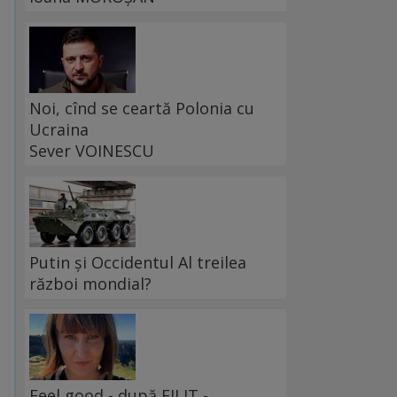
Noi, cînd se ceartă Polonia cu
Ucraina
Sever VOINESCU
Putin și Occidentul Al treilea
război mondial?
Feel good - după FILIT -