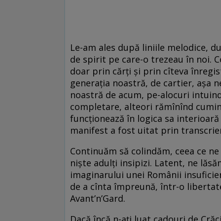
Le-am ales după liniile melodice, 
de spirit pe care-o trezeau în noi. 
doar prin cărți și prin cîteva înregi
generația noastră, de cartier, așa n
noastră de acum, pe-alocuri intuind 
completare, alteori rămînînd cuminți
funcționează în logica sa interioa
manifest a fost uitat prin transcrier
Continuăm să colindăm, ceea ce ne f
niște adulți insipizi. Latent, ne lă
imaginarului unei Românii insufici
de a cînta împreună, într-o libertat
Avant’n’Gard.
Dacă încă n-ați luat cadouri de Cră