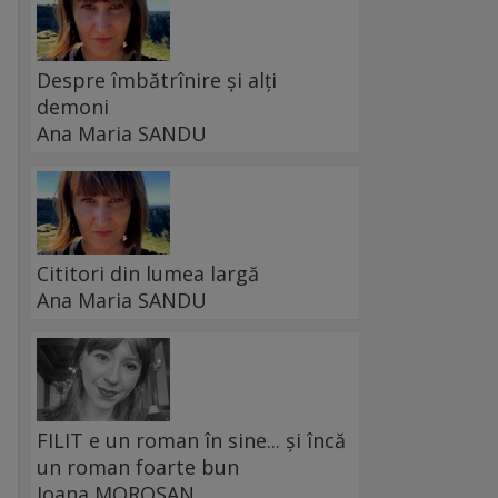
Despre îmbătrînire și alți
demoni
Ana Maria SANDU
Cititori din lumea largă
Ana Maria SANDU
FILIT e un roman în sine... și încă
un roman foarte bun
Ioana MOROȘAN