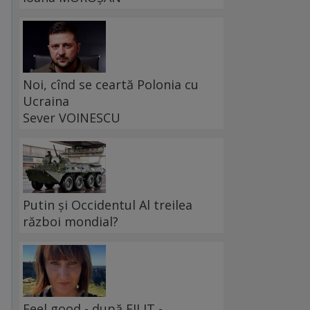
Noi, cînd se ceartă Polonia cu
Ucraina
Sever VOINESCU
Putin și Occidentul Al treilea
război mondial?
Feel good - după FILIT -