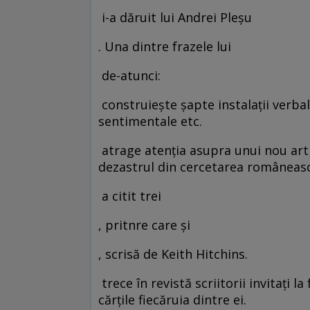
i-a dăruit lui Andrei Pleşu
. Una dintre frazele lui
de-atunci:
construieşte şapte instalaţii verbale
sentimentale etc.
atrage atenţia asupra unui nou arti
dezastrul din cercetarea româneasc
a citit trei
, pritnre care şi
, scrisă de Keith Hitchins.
trece în revistă scriitorii invitaţi l
cărţile fiecăruia dintre ei.