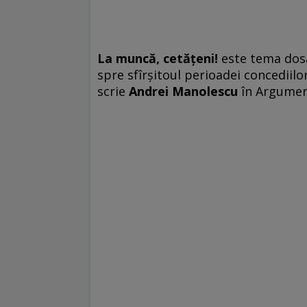
La muncă, cetăţeni!
este tema dosa
spre sfîrşitoul perioadei concedii
scrie
Andrei Manolescu
în Argumen