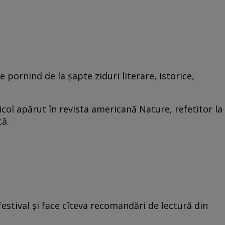
 pornind de la şapte ziduri literare, istorice,
col apărut în revista americană Nature, refetitor la
ă.
a festival şi face cîteva recomandări de lectură din