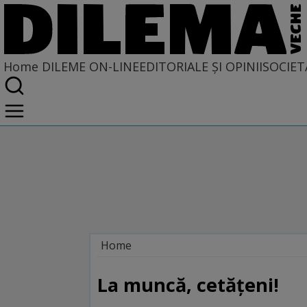
Home
DILEME ON-LINE
EDITORIALE ȘI OPINII
SOCIET
Home
Dileme on-line
La muncă, cetăţeni!