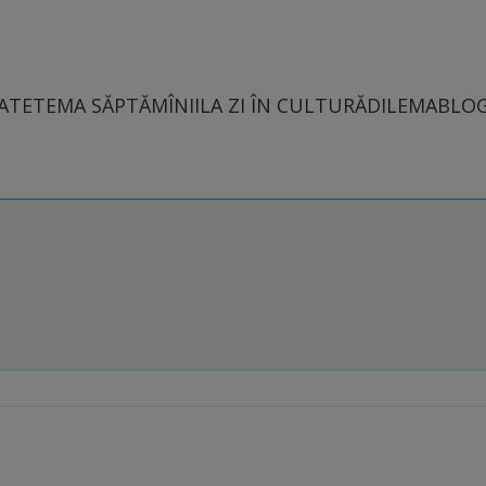
ATE
TEMA SĂPTĂMÎNII
LA ZI ÎN CULTURĂ
DILEMABLO