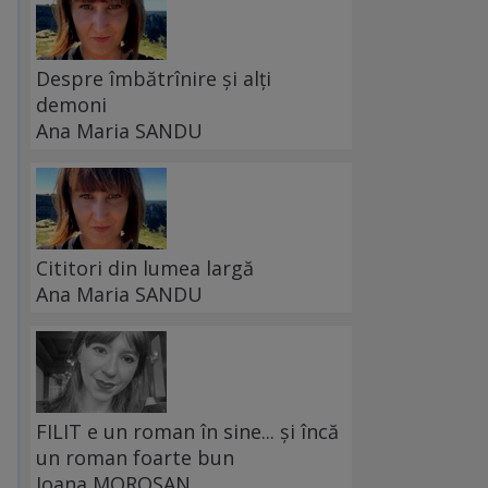
Despre îmbătrînire și alți
demoni
Ana Maria SANDU
Cititori din lumea largă
Ana Maria SANDU
FILIT e un roman în sine... și încă
un roman foarte bun
Ioana MOROȘAN