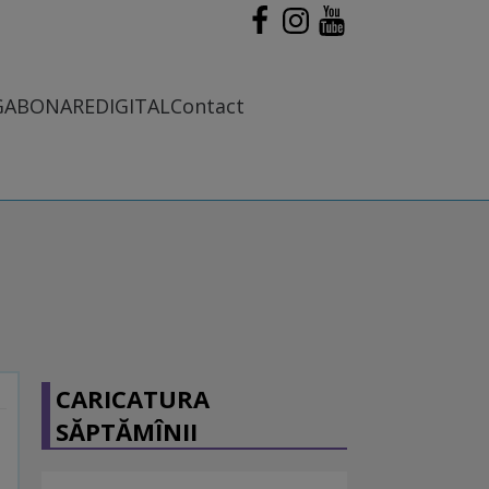
G
ABONARE
DIGITAL
Contact
CARICATURA
SĂPTĂMÎNII