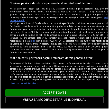
Nouă ne pasă ca datele tale personale să rămână confidențiale
Noi și partenerii noștri
606
stocăm și/sau accesăm informații pe dispozitivul dvs., precum
identificatorii cookie unici pentru prelucrarea datelor cu caracter personal. Puteți accepta sau
gestiona alegerile dvs. făcând clic mai jos sau în orice moment, pe pagina cu politica de
confidențialitate. Aceste alegeri vor fi raportate partenerilor noștri și nu vă vor afecta navigarea.
Mai
multe detalii
Noi si partenerii nostri (retelele de socializare si agentiile de publicitate partenere, precum si
furnizorii nostri de servicii de date analitice) prelucram date pentru a permite website-ului sa
functioneze, pentru a personaliza continutul si anunturile publicitare afisate in functie de
material susținut de iqos
interesele si/sau profilul dvs., pentru a va oferi functionalitati aferente retelelor de socializare si
pentru a analiza traficul pe website. Beneficiati de drepturile prevazute de art. 15-22 din GDPR in
Omid Ghannadi, creatorul instalației IQOS x
legatura cu prelucrarea datelor cu caracter personal. Aceste drepturi pot fi exercitate prin
modalitatea indicata
aici
. Prin click pe “ACCEPT TOATE”, acceptati folosirea tuturor Tehnologiilor de
DIPLOMA: Apreciez că sînt companii care se
tip Cookie, care implica inclusiv acceptul dvs. cu privire la stocarea/accesarea informatiilor de catre
Vendor-ii cu care colaboram. Prin click pe “VREAU SA MODIFIC SETARILE INDIVIDUAL” puteti
implică atît de vizibil în sprijinul comunității
schimba preferintele in mod individual, mai putin cele legate de cookie strict necesare pentru
functionarea website-ului.
El este omul din spatele instalației imersive IQOS
Atât noi, cât și partenerii noștri prelucrăm datele pentru a oferi:
proiectată special pentru ediția de anul acesta a
Dezvoltarea și îmbunătățirea serviciilor. Măsurarea performanței reclamelor. Stocarea și/sau
festivalului DIPLOMA.
accesarea informațiilor de pe un dispozitiv. Utilizarea profilurilor pentru selectarea conținutului
personalizat. Crearea profilurilor de conținut personalizat. Utilizarea profilurilor pentru selectarea
publicității personalizate. Crearea profilurilor pentru publicitate personalizată. Măsurarea
performanței conținutului. Înțelegerea publicului prin statistici sau combinații de date din surse
diferite. Utilizarea de date limitate pentru a selecta publicitatea. Utilizarea datelor limitate pentru
Parteneri
a selecta conținutul. Date precise de geolocație și identificarea prin scanarea dispozitivului.
Listă parteneri (furnizori)
ACCEPT TOATE
VREAU SA MODIFIC SETARILE INDIVIDUAL