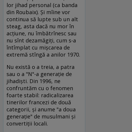
lor jihad personal (ca banda
din Roubaix). Şi mîine vor
continua să lupte sub un alt
steag, asta dacă nu mor în
acţiune, nu îmbătrînesc sau
nu sînt dezamăgiţi, cum s-a
întîmplat cu mişcarea de
extremă stîngă a anilor 1970.
Nu există o a treia, a patra
sau o a "N"-a generaţie de
jihadişti. Din 1996, ne
confruntăm cu o fenomen
foarte stabil: radicalizarea
tinerilor francezi de două
categorii, şi anume "a doua
generaţie" de musulmani şi
convertiţii locali.