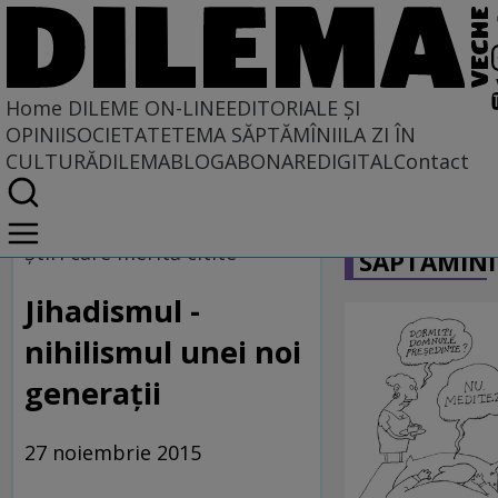
Home
DILEME ON-LINE
EDITORIALE ȘI
OPINII
SOCIETATE
TEMA SĂPTĂMÎNII
LA ZI ÎN
CULTURĂ
DILEMABLOG
ABONARE
DIGITAL
Contact
Home
CARICATU
Dileme on-line
Ştiri care merită citite
SĂPTĂMÎNI
Jihadismul -
nihilismul unei noi
generaţii
27 noiembrie 2015