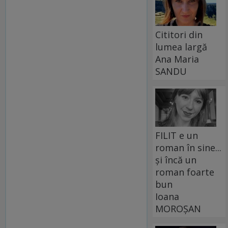
Cititori din
lumea largă
Ana Maria
SANDU
FILIT e un
roman în sine...
și încă un
roman foarte
bun
Ioana
MOROȘAN