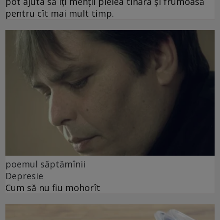
pot ajuta să îți menții pielea tînără și frumoasă
pentru cît mai mult timp.
poemul săptămînii
Depresie
Cum să nu fiu mohorît