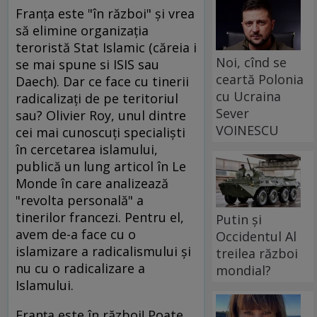
Franţa este "în război" şi vrea
să elimine organizaţia
teroristă Stat Islamic (căreia i
Noi, cînd se
se mai spune si ISIS sau
ceartă Polonia
Daech). Dar ce face cu tinerii
cu Ucraina
radicalizaţi de pe teritoriul
Sever
sau? Olivier Roy, unul dintre
VOINESCU
cei mai cunoscuţi specialişti
în cercetarea islamului,
publică un lung articol în Le
Monde în care analizează
"revolta personală" a
tinerilor francezi. Pentru el,
Putin și
avem de-a face cu o
Occidentul Al
islamizare a radicalismului şi
treilea război
nu cu o radicalizare a
mondial?
Islamului.
Franţa este în război! Poate.