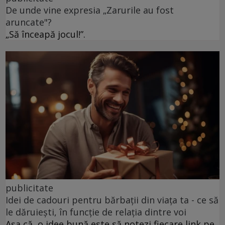
De unde vine expresia „Zarurile au fost
aruncate"?
„Să înceapă jocul!”.
publicitate
Idei de cadouri pentru bărbații din viața ta - ce să
le dăruiești, în funcție de relația dintre voi
Așa că, o idee bună este să notezi fiecare link pe