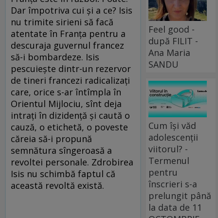
Dar împotriva cui şi a ce? Isis
nu trimite sirieni să facă
Feel good -
atentate în Franţa pentru a
după FILIT -
descuraja guvernul francez
Ana Maria
să-i bombardeze. Isis
SANDU
pescuieşte dintr-un rezervor
de tineri francezi radicalizaţi
care, orice s-ar întîmpla în
Orientul Mijlociu, sînt deja
intraţi în dizidenţă şi caută o
Cum își văd
cauză, o etichetă, o poveste
adolescenții
căreia să-i propună
viitorul? -
semnătura sîngeroasă a
Termenul
revoltei personale. Zdrobirea
pentru
Isis nu schimbă faptul că
înscrieri s-a
această revoltă există.
prelungit până
la data de 11