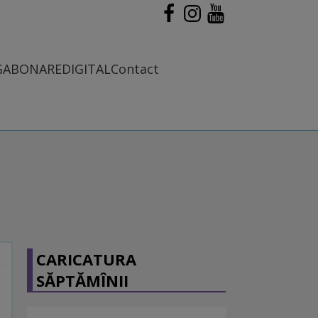
G
ABONARE
DIGITAL
Contact
CARICATURA
SĂPTĂMÎNII