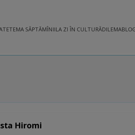
ATE
TEMA SĂPTĂMÎNII
LA ZI ÎN CULTURĂ
DILEMABLO
ista Hiromi