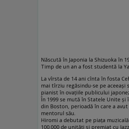
Născută în Japonia la Shizuoka în 197
Timp de un an a fost studentă la Y
La vîrsta de 14 ani cînta în fosta C
mai tîrziu regăsindu-se pe aceeaşi 
pianist în ovaţiile publicului japone
În 1999 se mută în Statele Unite şi î
din Boston, perioadă în care a avut
mentorul său.
Hiromi a debutat pe piaţa muzicală
100.000 de unităţi şi premiat cu Jazz