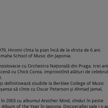
9, Hiromi cînta la pian încă de la vîrsta de 6 ani.
amaha School of Music din Japonia.
ehoslovacie cu Orchestra Naţională din Praga, trei ani
scenă cu Chick Corea, improvizînd alături de celebru
z.
şi definitivează studiile la Berklee College of Music
 şansa să cînte cu Oscar Peterson şi Ahmad Jamal,
 în 2003 cu albumul Another Mind, vîndut în peste
 Album of the Year în Japonia. Discografiei sale i s-a