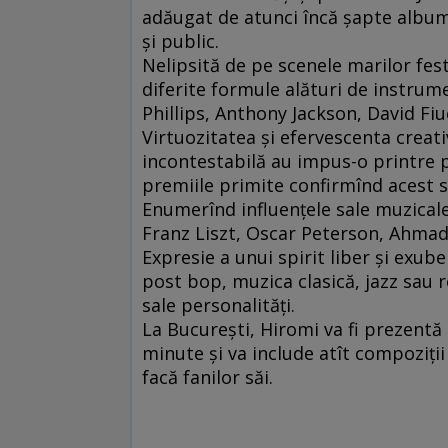
adăugat de atunci încă şapte albume
şi public.
Nelipsită de pe scenele marilor fest
diferite formule alături de instru
Phillips, Anthony Jackson, David Fiucz
Virtuozitatea şi efervescenta creat
incontestabilă au impus-o printre 
premiile primite confirmînd acest 
Enumerînd influenţele sale muzical
Franz Liszt, Oscar Peterson, Ahmad
Expresie a unui spirit liber şi exub
post bop, muzica clasică, jazz sau
sale personalităţi.
La Bucureşti, Hiromi va fi prezentă 
minute şi va include atît compoziţii 
facă fanilor săi.