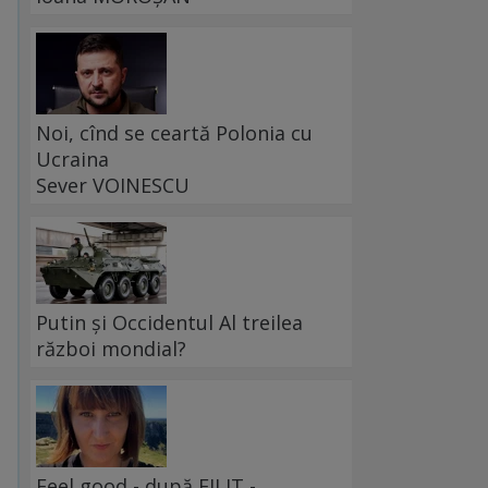
Noi, cînd se ceartă Polonia cu
Ucraina
Sever VOINESCU
Putin și Occidentul Al treilea
război mondial?
Feel good - după FILIT -