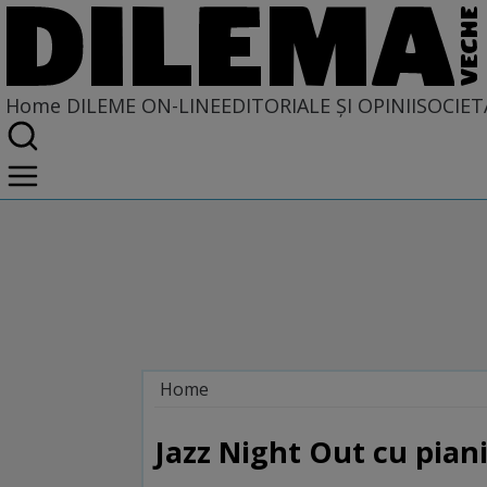
Home
DILEME ON-LINE
EDITORIALE ȘI OPINII
SOCIET
Home
Dileme on-line
Jazz Night Out cu pian