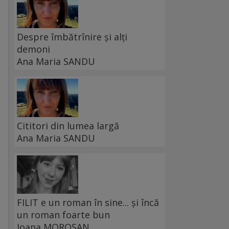
Despre îmbătrînire și alți
demoni
Ana Maria SANDU
Cititori din lumea largă
Ana Maria SANDU
FILIT e un roman în sine... și încă
un roman foarte bun
Ioana MOROȘAN