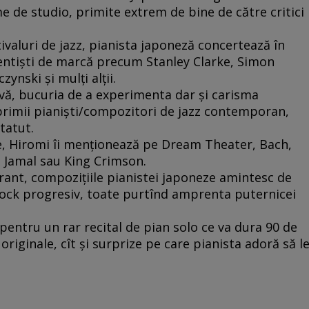
 de studio, primite extrem de bine de către critici
ivaluri de jazz, pianista japoneză concertează în
mentişti de marcă precum Stanley Clarke, Simon
ynski şi mulţi alţii.
ivă, bucuria de a experimenta dar şi carisma
primii pianişti/compozitori de jazz contemporan,
statut.
e, Hiromi îi menţionează pe Dream Theater, Bach,
 Jamal sau King Crimson.
erant, compoziţiile pianistei japoneze amintesc de
 rock progresiv, toate purtînd amprenta puternicei
pentru un rar recital de pian solo ce va dura 90 de
originale, cît şi surprize pe care pianista adoră să l