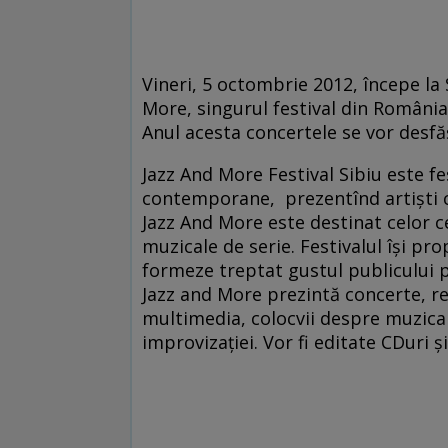
Vineri, 5 octombrie 2012, începe la 
More, singurul festival din Români
Anul acesta concertele se vor desfăş
Jazz And More Festival Sibiu este f
contemporane, prezentînd artişti ce
Jazz And More este destinat celor ce
muzicale de serie. Festivalul îşi p
formeze treptat gustul publicului p
Jazz and More prezintă concerte, re
multimedia, colocvii despre muzic
improvizaţiei. Vor fi editate CDuri şi