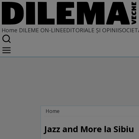
Home
DILEME ON-LINE
EDITORIALE ȘI OPINII
SOCIET
Home
Dileme on-line
Jazz and More la Sibiu