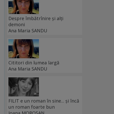
Despre îmbătrînire și alți
demoni
Ana Maria SANDU
Cititori din lumea largă
Ana Maria SANDU
FILIT e un roman în sine... și încă
un roman foarte bun
Ioana MOROȘAN