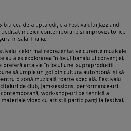
Sibiu cea de-a opta ediţie a Festivalului Jazz and
a dedicat muzicii contemporane şi improvizatorice.
ura în sala Thalia.
estivalul celor mai reprezentative curente muzicale
 au ales explorarea în locul banalului convenţiei.
 preferă arta vie în locul unei supraproducţii
ropune să umple un gol din cultura autohtonă şi să
entru o zonă muzicală foarte specială. Festivalul
citaluri de club, jam-sessions, performance-uri
a contemporană, work-shop-uri de tehnică a
 materiale video cu artiştii participanţi la festival.