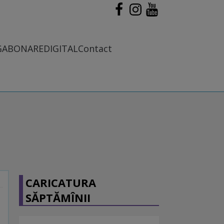
G
ABONARE
DIGITAL
Contact
CARICATURA
SĂPTĂMÎNII