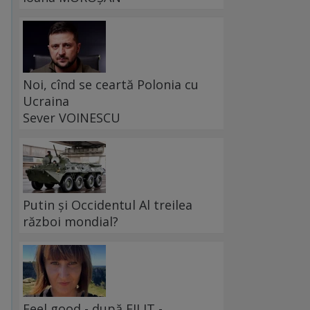
Noi, cînd se ceartă Polonia cu
Ucraina
Sever VOINESCU
Putin și Occidentul Al treilea
război mondial?
Feel good - după FILIT -