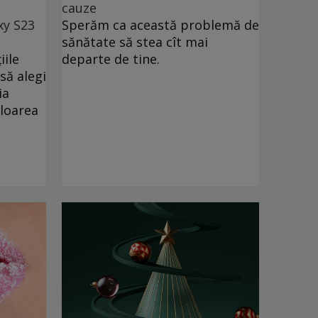
cauze
xy S23
Sperăm ca această problemă de
sănătate să stea cît mai
iile
departe de tine.
să alegi
ia
uloarea