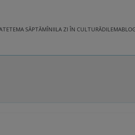
ATE
TEMA SĂPTĂMÎNII
LA ZI ÎN CULTURĂ
DILEMABLO