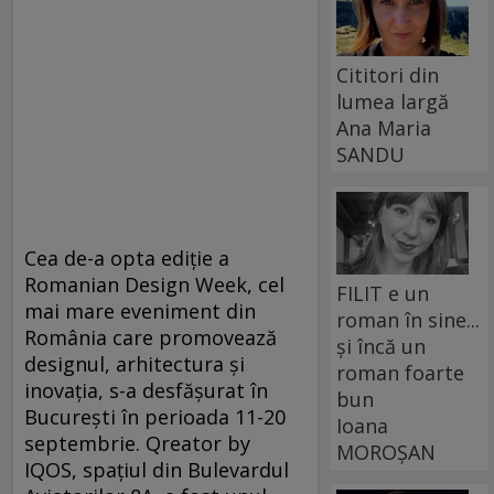
Cititori din
lumea largă
Ana Maria
SANDU
Cea de-a opta ediție a
Romanian Design Week, cel
FILIT e un
mai mare eveniment din
roman în sine...
România care promovează
și încă un
designul, arhitectura și
roman foarte
inovația, s-a desfășurat în
bun
București în perioada 11-20
Ioana
septembrie. Qreator by
MOROȘAN
IQOS, spațiul din Bulevardul