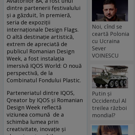
Aviatorilor 8A, a fost unul
dintre partenerii festivalului
și a găzduit, în premieră,
seria de expoziții
Noi, cînd se
internaționale Design Flags.
ceartă Polonia
O altă destinație artistică,
cu Ucraina
extrem de apreciată de
Sever
publicul Romanian Design
VOINESCU
Week, a fost instalația
imersivă IQOS World: O nouă
perspectivă, de la
Combinatul Fondului Plastic.
Parteneriatul dintre IQOS,
Putin și
Qreator by IQOS și Romanian
Occidentul Al
Design Week reflectă
treilea război
viziunea comună de a
mondial?
schimba lumea prin
creativitate, inovație și