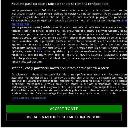
Nouă ne pasă ca datele tale personale să rămână confidențiale
Noi și partenerii noștri
606
stocăm și/sau accesăm informații pe dispozitivul dvs., precum
identificatorii cookie unici pentru prelucrarea datelor cu caracter personal. Puteți accepta sau
gestiona alegerile dvs. făcând clic mai jos sau în orice moment, pe pagina cu politica de
publicitate
confidențialitate. Aceste alegeri vor fi raportate partenerilor noștri și nu vă vor afecta navigarea.
Mai
multe detalii
Stresul de sărbători. Cum să îi faci față mai ușor
Noi si partenerii nostri (retelele de socializare si agentiile de publicitate partenere, precum si
furnizorii nostri de servicii de date analitice) prelucram date pentru a permite website-ului sa
Amintește-ți că cel mai potrivit cadou pentru
functioneze, pentru a personaliza continutul si anunturile publicitare afisate in functie de
interesele si/sau profilul dvs., pentru a va oferi functionalitati aferente retelelor de socializare si
mama este, de cele mai multe ori, veselia și buna
pentru a analiza traficul pe website. Beneficiati de drepturile prevazute de art. 15-22 din GDPR in
legatura cu prelucrarea datelor cu caracter personal. Aceste drepturi pot fi exercitate prin
dispoziție din ziua de Crăciun, cu toată familia la
modalitatea indicata
aici
. Prin click pe “ACCEPT TOATE”, acceptati folosirea tuturor Tehnologiilor de
tip Cookie, care implica inclusiv acceptul dvs. cu privire la stocarea/accesarea informatiilor de catre
masă.
Vendor-ii cu care colaboram. Prin click pe “VREAU SA MODIFIC SETARILE INDIVIDUAL” puteti
schimba preferintele in mod individual, mai putin cele legate de cookie strict necesare pentru
functionarea website-ului.
Atât noi, cât și partenerii noștri prelucrăm datele pentru a oferi:
Dezvoltarea și îmbunătățirea serviciilor. Măsurarea performanței reclamelor. Stocarea și/sau
accesarea informațiilor de pe un dispozitiv. Utilizarea profilurilor pentru selectarea conținutului
personalizat. Crearea profilurilor de conținut personalizat. Utilizarea profilurilor pentru selectarea
publicității personalizate. Crearea profilurilor pentru publicitate personalizată. Măsurarea
performanței conținutului. Înțelegerea publicului prin statistici sau combinații de date din surse
diferite. Utilizarea de date limitate pentru a selecta publicitatea. Utilizarea datelor limitate pentru
a selecta conținutul. Date precise de geolocație și identificarea prin scanarea dispozitivului.
Listă parteneri (furnizori)
ACCEPT TOATE
VREAU SA MODIFIC SETARILE INDIVIDUAL