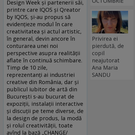
OCTOMBRIE
Design Week și partenerii săi,
printre care IQOS și Qreator
by IQOS, și-au propus să
evidențieze modul în care
creativitatea și actul artistic,
în general, devin ancore în
Privirea ei
conturarea unei noi
pierdută, de
perspective asupra realității
copil
aflate în continuă schimbare.
neajutorat
Timp de 10 zile,
Ana Maria
reprezentanți ai industriei
SANDU
creative din România, dar și
publicul iubitor de artă din
București s-au bucurat de
expoziții, instalații interactive
și discuții pe teme diverse, de
la design de produs, la modă
și rolul creativității, toate
avînd la bază „CHANGE/