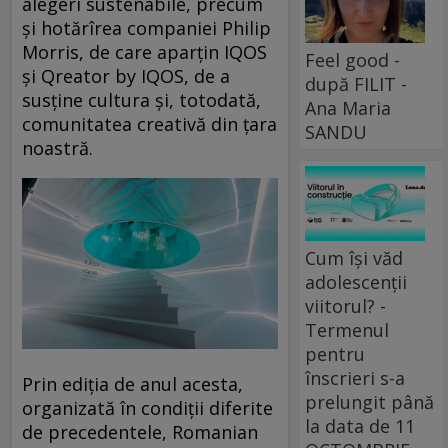
alegeri sustenabile, precum
și hotărîrea companiei Philip
Morris, de care aparțin IQOS
Feel good -
și Qreator by IQOS, de a
după FILIT -
susține cultura și, totodată,
Ana Maria
comunitatea creativă din țara
SANDU
noastră.
Cum își văd
adolescenții
viitorul? -
Termenul
pentru
înscrieri s-a
Prin ediția de anul acesta,
prelungit până
organizată în condiții diferite
la data de 11
de precedentele, Romanian