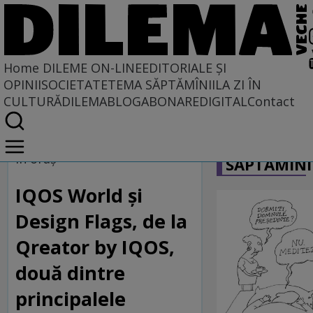
Home
DILEME ON-LINE
EDITORIALE ȘI
OPINII
SOCIETATE
TEMA SĂPTĂMÎNII
LA ZI ÎN
CULTURĂ
DILEMABLOG
ABONARE
DIGITAL
Contact
Home
CARICATU
Dileme on-line
În oraş
SĂPTĂMÎNI
IQOS World și
Design Flags, de la
Qreator by IQOS,
două dintre
principalele