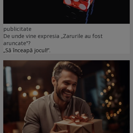
publicitate
De unde vine expresia „Zarurile au fost
aruncate"?
„Să înceapă jocul!”.