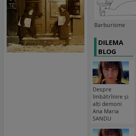
Barburisme
DILEMA
BLOG
Despre
îmbătrînire și
alți demoni
Ana Maria
SANDU