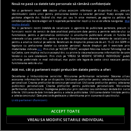
Nouă ne pasă ca datele tale personale să rămână confidențiale
țară la Baa3, ultima treaptă din categoria
Noi și partenerii noștri
606
stocăm și/sau accesăm informații pe dispozitivul dvs., precum
investment grade, după ce, cu o săptămână
identificatorii cookie unici pentru prelucrarea datelor cu caracter personal. Puteți accepta sau
gestiona alegerile dvs. făcând clic mai jos sau în orice moment, pe pagina cu politica de
înainte, și Fitch decisese să păstreze ratingul
confidențialitate. Aceste alegeri vor fi raportate partenerilor noștri și nu vă vor afecta navigarea.
Mai
multe detalii
României.
Noi si partenerii nostri (retelele de socializare si agentiile de publicitate partenere, precum si
furnizorii nostri de servicii de date analitice) prelucram date pentru a permite website-ului sa
functioneze, pentru a personaliza continutul si anunturile publicitare afisate in functie de
interesele si/sau profilul dvs., pentru a va oferi functionalitati aferente retelelor de socializare si
pentru a analiza traficul pe website. Beneficiati de drepturile prevazute de art. 15-22 din GDPR in
legatura cu prelucrarea datelor cu caracter personal. Aceste drepturi pot fi exercitate prin
modalitatea indicata
aici
. Prin click pe “ACCEPT TOATE”, acceptati folosirea tuturor Tehnologiilor de
tip Cookie, care implica inclusiv acceptul dvs. cu privire la stocarea/accesarea informatiilor de catre
Vendor-ii cu care colaboram. Prin click pe “VREAU SA MODIFIC SETARILE INDIVIDUAL” puteti
schimba preferintele in mod individual, mai putin cele legate de cookie strict necesare pentru
functionarea website-ului.
Atât noi, cât și partenerii noștri prelucrăm datele pentru a oferi:
Dezvoltarea și îmbunătățirea serviciilor. Măsurarea performanței reclamelor. Stocarea și/sau
accesarea informațiilor de pe un dispozitiv. Utilizarea profilurilor pentru selectarea conținutului
personalizat. Crearea profilurilor de conținut personalizat. Utilizarea profilurilor pentru selectarea
publicității personalizate. Crearea profilurilor pentru publicitate personalizată. Măsurarea
performanței conținutului. Înțelegerea publicului prin statistici sau combinații de date din surse
diferite. Utilizarea de date limitate pentru a selecta publicitatea. Utilizarea datelor limitate pentru
a selecta conținutul. Date precise de geolocație și identificarea prin scanarea dispozitivului.
Listă parteneri (furnizori)
ACCEPT TOATE
Trei mari puteri pun bazele unui „NATO” al lumii
VREAU SA MODIFIC SETARILE INDIVIDUAL
musulmane. Ce prevede acordul semnat de
Turcia, Arabia Saudită și Pakistan