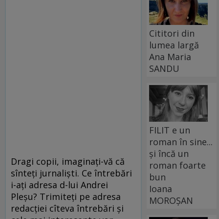
Cititori din
lumea largă
Ana Maria
SANDU
FILIT e un
roman în sine...
și încă un
Dragi copii, imaginaţi-vă că
roman foarte
sînteţi jurnalişti. Ce întrebări
bun
i-aţi adresa d-lui Andrei
Ioana
Pleşu? Trimiteţi pe adresa
MOROȘAN
redacţiei cîteva întrebări şi