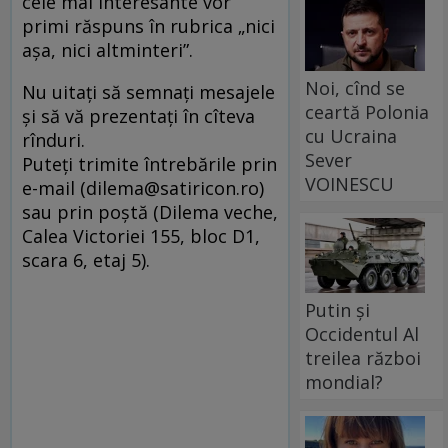
cele mai interesante vor
primi răspuns în rubrica „nici
aşa, nici altminteri”.
Noi, cînd se
Nu uitaţi să semnaţi mesajele
ceartă Polonia
şi să vă prezentaţi în cîteva
cu Ucraina
rînduri.
Sever
Puteţi trimite întrebările prin
VOINESCU
e-mail (dilema@satiricon.ro)
sau prin poştă (Dilema veche,
Calea Victoriei 155, bloc D1,
scara 6, etaj 5).
Putin și
Occidentul Al
treilea război
mondial?