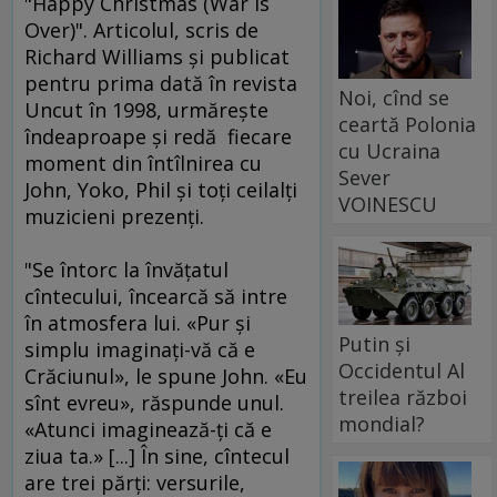
"Happy Christmas (War Is
Over)". Articolul, scris de
Richard Williams şi publicat
pentru prima dată în revista
Noi, cînd se
Uncut în 1998, urmăreşte
ceartă Polonia
îndeaproape şi redă fiecare
cu Ucraina
moment din întîlnirea cu
Sever
John, Yoko, Phil şi toţi ceilalţi
VOINESCU
muzicieni prezenţi.
"Se întorc la învăţatul
cîntecului, încearcă să intre
în atmosfera lui. «Pur şi
Putin și
simplu imaginaţi-vă că e
Occidentul Al
Crăciunul», le spune John. «Eu
treilea război
sînt evreu», răspunde unul.
mondial?
«Atunci imaginează-ţi că e
ziua ta.» [...] În sine, cîntecul
are trei părţi: versurile,