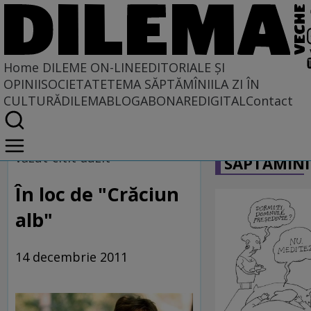
Home
DILEME ON-LINE
EDITORIALE ȘI
OPINII
SOCIETATE
TEMA SĂPTĂMÎNII
LA ZI ÎN
CULTURĂ
DILEMABLOG
ABONARE
DIGITAL
Contact
Home
CARICATU
Dileme on-line
văzut-citit-auzit
SĂPTĂMÎNI
În loc de "Crăciun
alb"
14 decembrie 2011