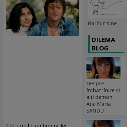
Barburisme
DILEMA
BLOG
Despre
îmbătrînire și
alți demoni
Ana Maria
SANDU
Crăciunul e un bun prilej,