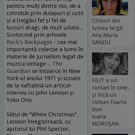
pentru mulţi dintre noi, de a
cotrobăi prin dulapuri şi cutii
şi a (re)găsi fel şi fel de
Cititori din
lucruri dragi, de mult uitate...
lumea largă
Scotocind prin arhivele
Ana Maria
Rock's Backpages
- cea mai
SANDU
importantă colecţie a lumii în
materie de jurnalism legat de
muzica vintage -,
The
Guardian
se întoarce în New
York-ul anului 1971 şi scoate
FILIT e un
de la naftalină un articol-
roman în sine...
interviu cu John Lennon şi
și încă un
Yoko Ono.
roman foarte
bun
Sătul de "White Christmas",
Ioana
Lennon înregistrează, cu
MOROȘAN
ajutorul lui Phil Spector,