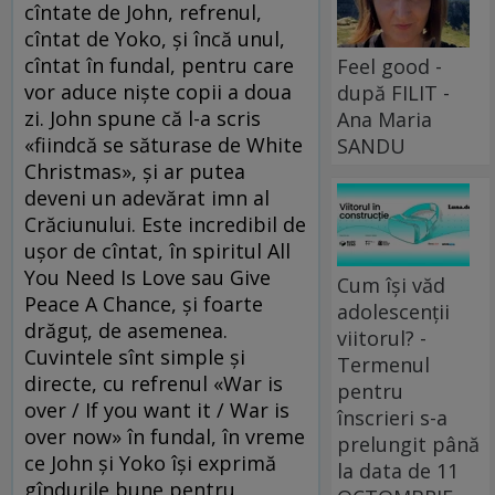
cîntate de John, refrenul,
cîntat de Yoko, şi încă unul,
cîntat în fundal, pentru care
Feel good -
vor aduce nişte copii a doua
după FILIT -
zi. John spune că l-a scris
Ana Maria
«fiindcă se săturase de White
SANDU
Christmas», şi ar putea
deveni un adevărat imn al
Crăciunului. Este incredibil de
uşor de cîntat, în spiritul All
You Need Is Love sau Give
Cum își văd
Peace A Chance, şi foarte
adolescenții
drăguţ, de asemenea.
viitorul? -
Cuvintele sînt simple şi
Termenul
directe, cu refrenul «War is
pentru
over / If you want it / War is
înscrieri s-a
over now» în fundal, în vreme
prelungit până
ce John şi Yoko îşi exprimă
la data de 11
gîndurile bune pentru