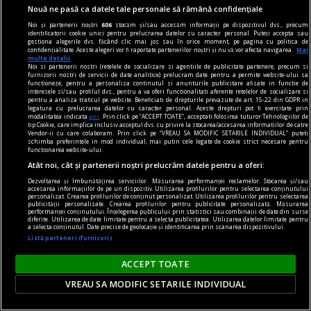
Nouă ne pasă ca datele tale personale să rămână confidențiale
Noi și partenerii noștri
606
stocăm și/sau accesăm informații pe dispozitivul dvs., precum
identificatorii cookie unici pentru prelucrarea datelor cu caracter personal. Puteți accepta sau
gestiona alegerile dvs. făcând clic mai jos sau în orice moment, pe pagina cu politica de
confidențialitate. Aceste alegeri vor fi raportate partenerilor noștri și nu vă vor afecta navigarea.
Mai
multe detalii
Noi si partenerii nostri (retelele de socializare si agentiile de publicitate partenere, precum si
furnizorii nostri de servicii de date analitice) prelucram date pentru a permite website-ului sa
functioneze, pentru a personaliza continutul si anunturile publicitare afisate in functie de
interesele si/sau profilul dvs., pentru a va oferi functionalitati aferente retelelor de socializare si
pentru a analiza traficul pe website. Beneficiati de drepturile prevazute de art. 15-22 din GDPR in
legatura cu prelucrarea datelor cu caracter personal. Aceste drepturi pot fi exercitate prin
modalitatea indicata
aici
. Prin click pe “ACCEPT TOATE”, acceptati folosirea tuturor Tehnologiilor de
tip Cookie, care implica inclusiv acceptul dvs. cu privire la stocarea/accesarea informatiilor de catre
Vendor-ii cu care colaboram. Prin click pe “VREAU SA MODIFIC SETARILE INDIVIDUAL” puteti
schimba preferintele in mod individual, mai putin cele legate de cookie strict necesare pentru
functionarea website-ului.
Atât noi, cât și partenerii noștri prelucrăm datele pentru a oferi:
Dezvoltarea și îmbunătățirea serviciilor. Măsurarea performanței reclamelor. Stocarea și/sau
accesarea informațiilor de pe un dispozitiv. Utilizarea profilurilor pentru selectarea conținutului
Mihai Onilă marchează primul eveniment după
personalizat. Crearea profilurilor de conținut personalizat. Utilizarea profilurilor pentru selectarea
publicității personalizate. Crearea profilurilor pentru publicitate personalizată. Măsurarea
spitalizare și problemele de sănătate. „Mă simt
performanței conținutului. Înțelegerea publicului prin statistici sau combinații de date din surse
diferite. Utilizarea de date limitate pentru a selecta publicitatea. Utilizarea datelor limitate pentru
foarte bine”
a selecta conținutul. Date precise de geolocație și identificarea prin scanarea dispozitivului.
Listă parteneri (furnizori)
După operația de pancreatită acută suferită de
urgență, Mihai Onilă (55 de ani) se reface și se
ACCEPT TOATE
simte mai bine.
VREAU SA MODIFIC SETARILE INDIVIDUAL