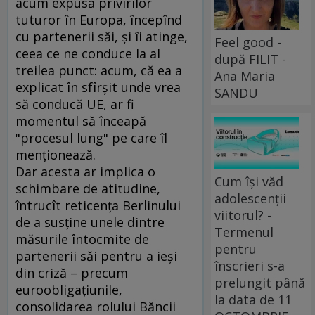
acum expusă privirilor
tuturor în Europa, începînd
cu partenerii săi, şi îi atinge,
Feel good -
ceea ce ne conduce la al
după FILIT -
treilea punct: acum, că ea a
Ana Maria
explicat în sfîrşit unde vrea
SANDU
să conducă UE, ar fi
momentul să înceapă
"procesul lung" pe care îl
menţionează.
Dar acesta ar implica o
Cum își văd
schimbare de atitudine,
adolescenții
întrucît reticenţa Berlinului
viitorul? -
de a susţine unele dintre
Termenul
măsurile întocmite de
pentru
partenerii săi pentru a ieşi
înscrieri s-a
din criză – precum
prelungit până
euroobligaţiunile,
la data de 11
consolidarea rolului Băncii