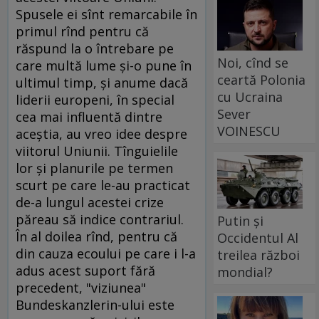
Spusele ei sînt remarcabile în
primul rînd pentru că
răspund la o întrebare pe
Noi, cînd se
care multă lume şi-o pune în
ceartă Polonia
ultimul timp, şi anume dacă
cu Ucraina
liderii europeni, în special
Sever
cea mai influentă dintre
VOINESCU
aceştia, au vreo idee despre
viitorul Uniunii. Tînguielile
lor şi planurile pe termen
scurt pe care le-au practicat
de-a lungul acestei crize
păreau să indice contrariul.
Putin și
În al doilea rînd, pentru că
Occidentul Al
din cauza ecoului pe care i l-a
treilea război
adus acest suport fără
mondial?
precedent, "viziunea"
Bundeskanzlerin-ului este