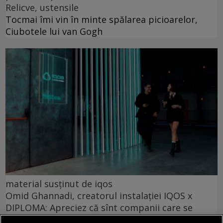
Relicve, ustensile
Tocmai îmi vin în minte spălarea picioarelor,
Ciubotele lui van Gogh
material susținut de iqos
Omid Ghannadi, creatorul instalației IQOS x
DIPLOMA: Apreciez că sînt companii care se
implică atît de vizibil în sprijinul comunității