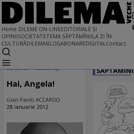
Home
DILEME ON-LINE
EDITORIALE ȘI
OPINII
SOCIETATE
TEMA SĂPTĂMÎNII
LA ZI ÎN
CULTURĂ
DILEMABLOG
ABONARE
DIGITAL
Contact
Home
CARICATU
Dileme on-line
Editorial Presseurop
SĂPTĂMÎNI
Hai, Angela!
Gian Paolo ACCARDO
28 ianuarie 2012