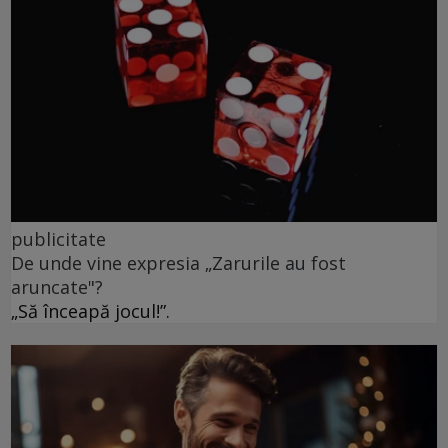
publicitate
De unde vine expresia „Zarurile au fost
aruncate"?
„Să înceapă jocul!”.