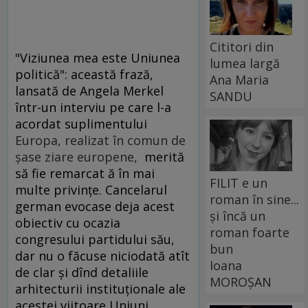
Cititori din
"Viziunea mea este Uniunea
lumea largă
politică": această frază,
Ana Maria
lansată de Angela Merkel
SANDU
într-un interviu pe care l-a
acordat suplimentului
Europa, realizat în comun de
şase ziare europene,
merită
să fie remarcat ă în mai
FILIT e un
multe privinţe. Cancelarul
roman în sine...
german evocase deja acest
și încă un
obiectiv cu ocazia
roman foarte
congresului partidului său,
bun
dar nu o făcuse niciodată atît
Ioana
de clar şi dînd detaliile
MOROȘAN
arhitecturii instituţionale ale
acestei viitoare Uniuni.