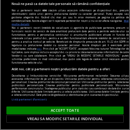
Nouă ne pasă ca datele tale personale să rămână confidențiale
El este omul din spatele instalației imersive IQOS
proiectată special pentru ediția de anul acesta a
Noi și partenerii noștri
606
stocăm și/sau accesăm informații pe dispozitivul dvs., precum
identificatorii cookie unici pentru prelucrarea datelor cu caracter personal. Puteți accepta sau
festivalului DIPLOMA.
gestiona alegerile dvs. făcând clic mai jos sau în orice moment, pe pagina cu politica de
confidențialitate. Aceste alegeri vor fi raportate partenerilor noștri și nu vă vor afecta navigarea.
Mai
multe detalii
Noi si partenerii nostri (retelele de socializare si agentiile de publicitate partenere, precum si
furnizorii nostri de servicii de date analitice) prelucram date pentru a permite website-ului sa
Parteneri
functioneze, pentru a personaliza continutul si anunturile publicitare afisate in functie de
interesele si/sau profilul dvs., pentru a va oferi functionalitati aferente retelelor de socializare si
pentru a analiza traficul pe website. Beneficiati de drepturile prevazute de art. 15-22 din GDPR in
legatura cu prelucrarea datelor cu caracter personal. Aceste drepturi pot fi exercitate prin
modalitatea indicata
aici
. Prin click pe “ACCEPT TOATE”, acceptati folosirea tuturor Tehnologiilor de
tip Cookie, care implica inclusiv acceptul dvs. cu privire la stocarea/accesarea informatiilor de catre
Vendor-ii cu care colaboram. Prin click pe “VREAU SA MODIFIC SETARILE INDIVIDUAL” puteti
schimba preferintele in mod individual, mai putin cele legate de cookie strict necesare pentru
functionarea website-ului.
Atât noi, cât și partenerii noștri prelucrăm datele pentru a oferi:
Dezvoltarea și îmbunătățirea serviciilor. Măsurarea performanței reclamelor. Stocarea și/sau
accesarea informațiilor de pe un dispozitiv. Utilizarea profilurilor pentru selectarea conținutului
personalizat. Crearea profilurilor de conținut personalizat. Utilizarea profilurilor pentru selectarea
publicității personalizate. Crearea profilurilor pentru publicitate personalizată. Măsurarea
performanței conținutului. Înțelegerea publicului prin statistici sau combinații de date din surse
diferite. Utilizarea de date limitate pentru a selecta publicitatea. Utilizarea datelor limitate pentru
a selecta conținutul. Date precise de geolocație și identificarea prin scanarea dispozitivului.
Listă parteneri (furnizori)
ACCEPT TOATE
VREAU SA MODIFIC SETARILE INDIVIDUAL
Câți dintre ucraineni ar mai vota pentru aderarea