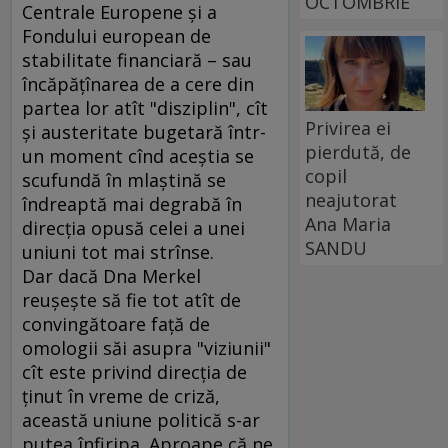
OCTOMBRIE
Centrale Europene şi a
Fondului european de
stabilitate financiară – sau
încăpăţînarea de a cere din
partea lor atît "disziplin", cît
Privirea ei
şi austeritate bugetară într-
pierdută, de
un moment cînd aceştia se
copil
scufundă în mlaştină se
neajutorat
îndreaptă mai degrabă în
Ana Maria
direcţia opusă celei a unei
SANDU
uniuni tot mai strînse.
Dar dacă Dna Merkel
reuşeşte să fie tot atît de
convingătoare faţă de
omologii săi asupra "viziunii"
cît este privind direcţia de
ţinut în vreme de criză,
această uniune politică s-ar
putea înfiripa. Aproape că ne