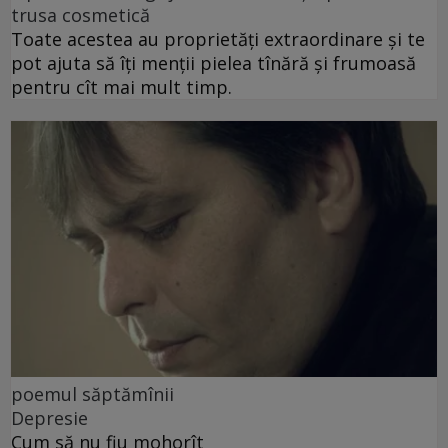
trusa cosmetică
Toate acestea au proprietăți extraordinare și te
pot ajuta să îți menții pielea tînără și frumoasă
pentru cît mai mult timp.
poemul săptămînii
Depresie
Cum să nu fiu mohorît