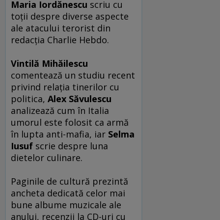
Maria Iordănescu
scriu cu
toţii despre diverse aspecte
ale atacului terorist din
redacţia Charlie Hebdo.
Vintilă Mihăilescu
comentează un studiu recent
privind relaţia tinerilor cu
politica,
Alex Săvulescu
analizează cum în Italia
umorul este folosit ca armă
în lupta anti-mafia, iar
Selma
Iusuf
scrie despre luna
dietelor culinare.
Paginile de cultură prezintă
ancheta dedicată celor mai
bune albume muzicale ale
anului, recenzii la CD-uri cu