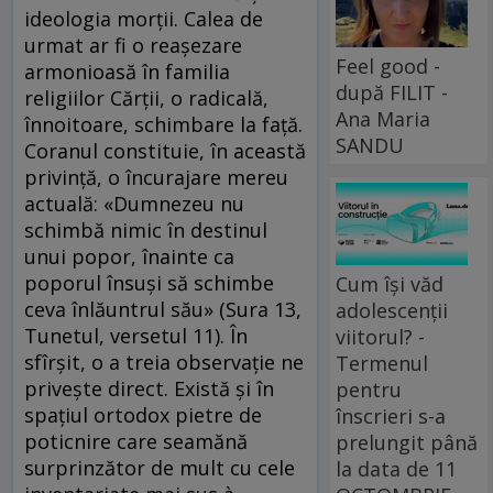
ideologia morţii. Calea de
urmat ar fi o reaşezare
Feel good -
armonioasă în familia
după FILIT -
religiilor Cărţii, o radicală,
Ana Maria
înnoitoare, schimbare la faţă.
SANDU
Coranul constituie, în această
privinţă, o încurajare mereu
actuală: «Dumnezeu nu
schimbă nimic în destinul
unui popor, înainte ca
poporul însuşi să schimbe
Cum își văd
ceva înlăuntrul său» (Sura 13,
adolescenții
Tunetul, versetul 11). În
viitorul? -
sfîrşit, o a treia observaţie ne
Termenul
priveşte direct. Există şi în
pentru
spaţiul ortodox pietre de
înscrieri s-a
poticnire care seamănă
prelungit până
surprinzător de mult cu cele
la data de 11