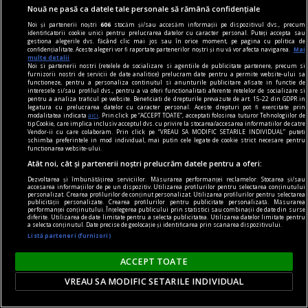
Nouă ne pasă ca datele tale personale să rămână confidențiale
Noi și partenerii noștri
606
stocăm și/sau accesăm informații pe dispozitivul dvs., precum
identificatorii cookie unici pentru prelucrarea datelor cu caracter personal. Puteți accepta sau
gestiona alegerile dvs. făcând clic mai jos sau în orice moment, pe pagina cu politica de
confidențialitate. Aceste alegeri vor fi raportate partenerilor noștri și nu vă vor afecta navigarea.
Mai
multe detalii
Noi si partenerii nostri (retelele de socializare si agentiile de publicitate partenere, precum si
furnizorii nostri de servicii de date analitice) prelucram date pentru a permite website-ului sa
functioneze, pentru a personaliza continutul si anunturile publicitare afisate in functie de
interesele si/sau profilul dvs., pentru a va oferi functionalitati aferente retelelor de socializare si
pentru a analiza traficul pe website. Beneficiati de drepturile prevazute de art. 15-22 din GDPR in
legatura cu prelucrarea datelor cu caracter personal. Aceste drepturi pot fi exercitate prin
modalitatea indicata
aici
. Prin click pe “ACCEPT TOATE”, acceptati folosirea tuturor Tehnologiilor de
material susținut de iqos
tip Cookie, care implica inclusiv acceptul dvs. cu privire la stocarea/accesarea informatiilor de catre
Vendor-ii cu care colaboram. Prin click pe “VREAU SA MODIFIC SETARILE INDIVIDUAL” puteti
Omid Ghannadi, creatorul instalației IQOS x
schimba preferintele in mod individual, mai putin cele legate de cookie strict necesare pentru
functionarea website-ului.
DIPLOMA: Apreciez că sînt companii care se
Atât noi, cât și partenerii noștri prelucrăm datele pentru a oferi:
implică atît de vizibil în sprijinul comunității
Dezvoltarea și îmbunătățirea serviciilor. Măsurarea performanței reclamelor. Stocarea și/sau
accesarea informațiilor de pe un dispozitiv. Utilizarea profilurilor pentru selectarea conținutului
El este omul din spatele instalației imersive IQOS
personalizat. Crearea profilurilor de conținut personalizat. Utilizarea profilurilor pentru selectarea
publicității personalizate. Crearea profilurilor pentru publicitate personalizată. Măsurarea
proiectată special pentru ediția de anul acesta a
performanței conținutului. Înțelegerea publicului prin statistici sau combinații de date din surse
diferite. Utilizarea de date limitate pentru a selecta publicitatea. Utilizarea datelor limitate pentru
festivalului DIPLOMA.
a selecta conținutul. Date precise de geolocație și identificarea prin scanarea dispozitivului.
Listă parteneri (furnizori)
ACCEPT TOATE
Parteneri
VREAU SA MODIFIC SETARILE INDIVIDUAL