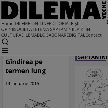
Home
DILEME ON-LINE
EDITORIALE ȘI
OPINII
SOCIETATE
TEMA SĂPTĂMÎNII
LA ZI ÎN
CULTURĂ
DILEMABLOG
ABONARE
DIGITAL
Contact
Home
CARICATU
Dileme on-line
SĂPTĂMÎNI
Gîndirea pe
termen lung
13 ianuarie 2015