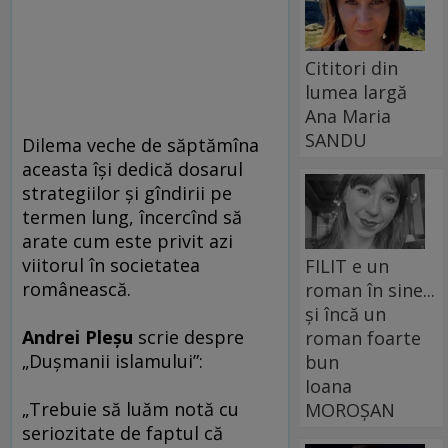
Cititori din
lumea largă
Ana Maria
SANDU
Dilema veche de săptămîna
aceasta îşi dedică dosarul
strategiilor şi gîndirii pe
termen lung, încercînd să
arate cum este privit azi
viitorul în societatea
FILIT e un
românească.
roman în sine...
și încă un
Andrei Pleşu
scrie despre
roman foarte
„Duşmanii islamului”:
bun
Ioana
„Trebuie să luăm notă cu
MOROȘAN
seriozitate de faptul că