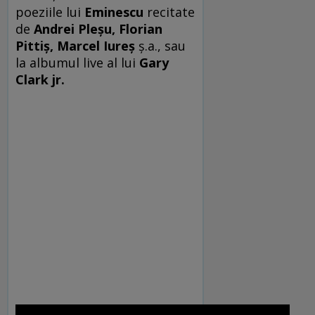
poeziile lui
Eminescu
recitate
de
Andrei Pleşu, Florian
Pittiş, Marcel Iureş
ş.a., sau
la albumul live al lui
Gary
Clark jr.