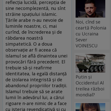
reflecţia lucidă, percepţia de
sine necomplezentă, nu sînt
străine spaţiului islamic.
Ţările arabe n-au nevoie de
Noi, cînd se
luminile noastre, ci, mai
ceartă Polonia
curînd, de încrederea şi de
cu Ucraina
răbdarea noastră
Sever
simpatetică. O a doua
VOINESCU
observaţie ar fi aceea că
islamul se află dinaintea unei
provocări fără precedent. El
trebuie să-şi reafirme
identitatea, la egală distanţă
Putin și
de izolarea integristă şi de
Occidentul Al
abandonul propriilor tradiţii.
treilea război
Islamul trebuie să se arate
mondial?
lumii în adevărul lui, a cărui
rigoare n-are nimic de a face
cu isteria revendicativă şi cu