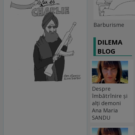
Barburisme
DILEMA
BLOG
Despre
îmbătrînire și
alți demoni
Ana Maria
SANDU