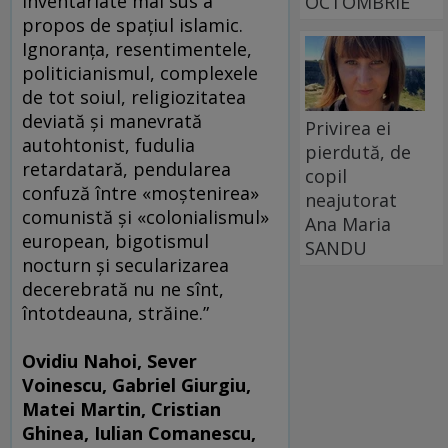
inventariate mai sus à
OCTOMBRIE
propos de spaţiul islamic.
Ignoranţa, resentimentele,
politicianismul, complexele
de tot soiul, religiozitatea
deviată şi manevrată
Privirea ei
autohtonist, fudulia
pierdută, de
retardatară, pendularea
copil
confuză între «moştenirea»
neajutorat
comunistă şi «colonialismul»
Ana Maria
european, bigotismul
SANDU
nocturn şi secularizarea
decerebrată nu ne sînt,
întotdeauna, străine.”
Ovidiu Nahoi, Sever
Voinescu, Gabriel Giurgiu,
Matei Martin, Cristian
Ghinea, Iulian Comanescu,