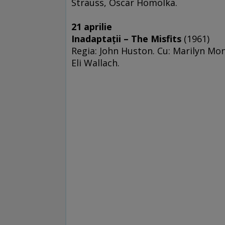
Strauss, Oscar Homolka.
21 aprilie
Inadaptaţii – The Misfits
(1961)
Regia: John Huston. Cu: Marilyn Mon
Eli Wallach.