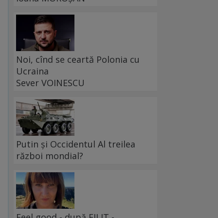
Noi, cînd se ceartă Polonia cu
Ucraina
Sever VOINESCU
Putin și Occidentul Al treilea
război mondial?
Feel good - după FILIT -