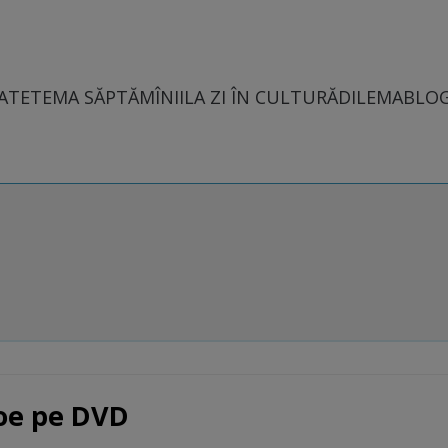
ATE
TEMA SĂPTĂMÎNII
LA ZI ÎN CULTURĂ
DILEMABLO
oe pe DVD