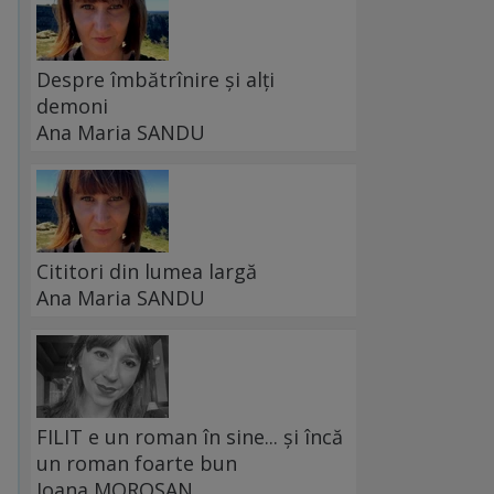
Despre îmbătrînire și alți
demoni
Ana Maria SANDU
Cititori din lumea largă
Ana Maria SANDU
FILIT e un roman în sine... și încă
un roman foarte bun
Ioana MOROȘAN