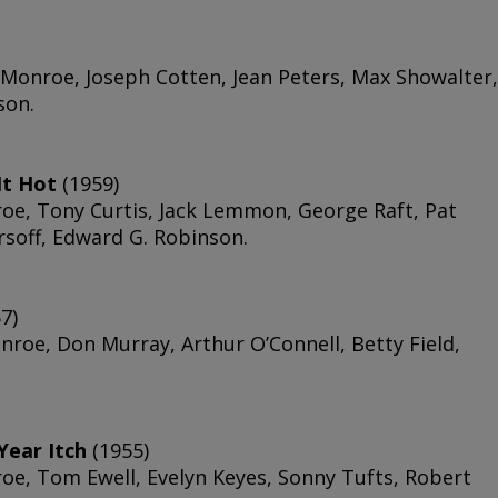
 Monroe, Joseph Cotten, Jean Peters, Max Showalter,
son.
 It Hot
(1959)
nroe, Tony Curtis, Jack Lemmon, George Raft, Pat
rsoff, Edward G. Robinson.
7)
nroe, Don Murray, Arthur O’Connell, Betty Field,
Year Itch
(1955)
nroe, Tom Ewell, Evelyn Keyes, Sonny Tufts, Robert