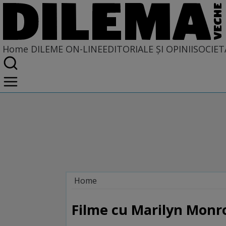
Home
DILEME ON-LINE
EDITORIALE ȘI OPINII
SOCIET
Home
Dileme on-line
Filme cu Marilyn Monr