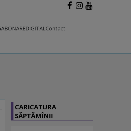
G
ABONARE
DIGITAL
Contact
CARICATURA
SĂPTĂMÎNII