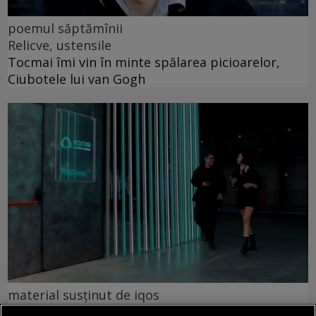
poemul săptămînii
Relicve, ustensile
Tocmai îmi vin în minte spălarea picioarelor,
Ciubotele lui van Gogh
material susținut de iqos
Omid Ghannadi, creatorul instalației IQOS x