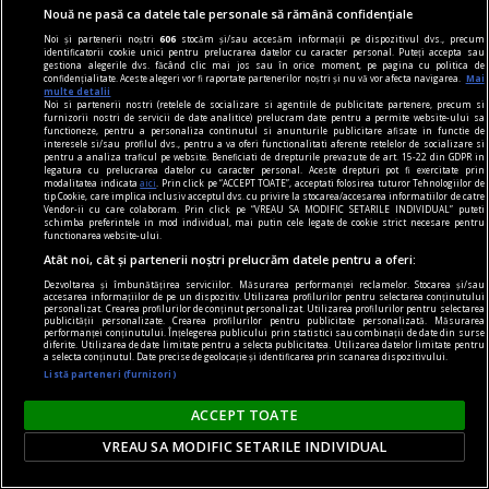
Nouă ne pasă ca datele tale personale să rămână confidențiale
DIPLOMA: Apreciez că sînt companii care se
Noi și partenerii noștri
606
stocăm și/sau accesăm informații pe dispozitivul dvs., precum
implică atît de vizibil în sprijinul comunității
identificatorii cookie unici pentru prelucrarea datelor cu caracter personal. Puteți accepta sau
gestiona alegerile dvs. făcând clic mai jos sau în orice moment, pe pagina cu politica de
El este omul din spatele instalației imersive IQOS
confidențialitate. Aceste alegeri vor fi raportate partenerilor noștri și nu vă vor afecta navigarea.
Mai
multe detalii
proiectată special pentru ediția de anul acesta a
Noi si partenerii nostri (retelele de socializare si agentiile de publicitate partenere, precum si
furnizorii nostri de servicii de date analitice) prelucram date pentru a permite website-ului sa
festivalului DIPLOMA.
functioneze, pentru a personaliza continutul si anunturile publicitare afisate in functie de
interesele si/sau profilul dvs., pentru a va oferi functionalitati aferente retelelor de socializare si
pentru a analiza traficul pe website. Beneficiati de drepturile prevazute de art. 15-22 din GDPR in
legatura cu prelucrarea datelor cu caracter personal. Aceste drepturi pot fi exercitate prin
Parteneri
modalitatea indicata
aici
. Prin click pe “ACCEPT TOATE”, acceptati folosirea tuturor Tehnologiilor de
tip Cookie, care implica inclusiv acceptul dvs. cu privire la stocarea/accesarea informatiilor de catre
Vendor-ii cu care colaboram. Prin click pe “VREAU SA MODIFIC SETARILE INDIVIDUAL” puteti
schimba preferintele in mod individual, mai putin cele legate de cookie strict necesare pentru
functionarea website-ului.
Atât noi, cât și partenerii noștri prelucrăm datele pentru a oferi:
Dezvoltarea și îmbunătățirea serviciilor. Măsurarea performanței reclamelor. Stocarea și/sau
accesarea informațiilor de pe un dispozitiv. Utilizarea profilurilor pentru selectarea conținutului
personalizat. Crearea profilurilor de conținut personalizat. Utilizarea profilurilor pentru selectarea
publicității personalizate. Crearea profilurilor pentru publicitate personalizată. Măsurarea
performanței conținutului. Înțelegerea publicului prin statistici sau combinații de date din surse
diferite. Utilizarea de date limitate pentru a selecta publicitatea. Utilizarea datelor limitate pentru
a selecta conținutul. Date precise de geolocație și identificarea prin scanarea dispozitivului.
Listă parteneri (furnizori)
ACCEPT TOATE
VREAU SA MODIFIC SETARILE INDIVIDUAL