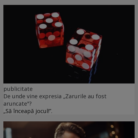
publicitate
De unde vine expresia „Zarurile au fost
aruncate"?
„Să înceapă jocul!”.