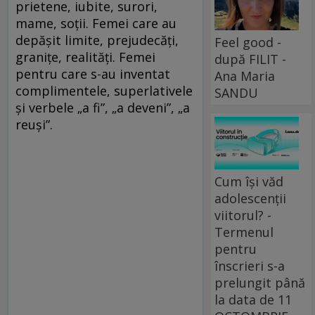
prietene, iubite, surori,
mame, soţii. Femei care au
depăşit limite, prejudecăţi,
Feel good -
graniţe, realităţi. Femei
după FILIT -
pentru care s-au inventat
Ana Maria
complimentele, superlativele
SANDU
şi verbele „a fi”, „a deveni”, „a
reuşi”.
Cum își văd
adolescenții
viitorul? -
Termenul
pentru
înscrieri s-a
prelungit până
la data de 11