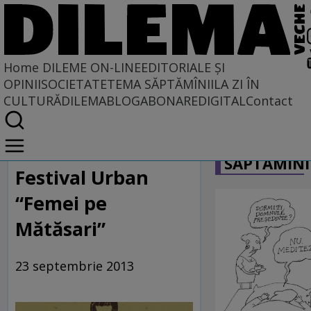
Home
DILEME ON-LINE
EDITORIALE ȘI
OPINII
SOCIETATE
TEMA SĂPTĂMÎNII
LA ZI ÎN
CULTURĂ
DILEMABLOG
ABONARE
DIGITAL
Contact
Home
CARICATU
Dileme on-line
SĂPTĂMÎNI
Festival Urban
“Femei pe
Mătăsari”
23 septembrie 2013