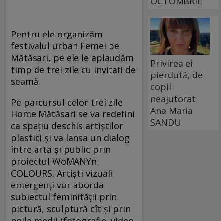
OCTOMBRIE
Pentru ele organizăm
festivalul urban Femei pe
Mătăsari, pe ele le aplaudăm
Privirea ei
timp de trei zile cu invitaţi de
pierdută, de
seamă.
copil
neajutorat
Pe parcursul celor trei zile
Ana Maria
Home Mătăsari se va redefini
SANDU
ca spaţiu deschis artiştilor
plastici şi va lansa un dialog
între artă şi public prin
proiectul WoMANYn
COLOURS. Artişti vizuali
emergenţi vor aborda
subiectul feminităţii prin
pictură, sculptură cît şi prin
noile medii (fotografie, video,