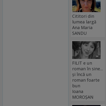
Cititori din
lumea largă
Ana Maria
SANDU
FILIT e un
roman în sine...
și încă un
roman foarte
bun
Ioana
MOROȘAN