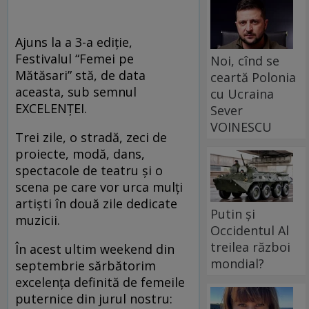
Ajuns la a 3-a ediţie,
Festivalul “Femei pe
Noi, cînd se
Mătăsari” stă, de data
ceartă Polonia
aceasta, sub semnul
cu Ucraina
EXCELENŢEI.
Sever
VOINESCU
Trei zile, o stradă, zeci de
proiecte, modă, dans,
spectacole de teatru şi o
scena pe care vor urca mulţi
artişti în două zile dedicate
Putin și
muzicii.
Occidentul Al
treilea război
În acest ultim weekend din
mondial?
septembrie sărbătorim
excelenţa definită de femeile
puternice din jurul nostru: