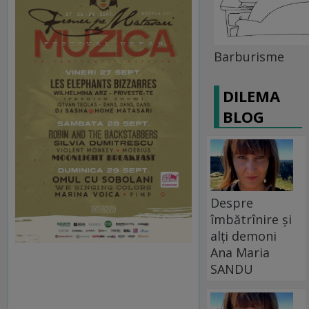
Barburisme
DILEMA
BLOG
Despre
îmbătrînire și
alți demoni
Ana Maria
SANDU