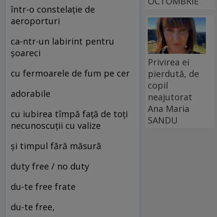
OCTOMBRIE
într-o constelaţie de
aeroporturi
ca-ntr-un labirint pentru
şoareci
Privirea ei
cu fermoarele de fum pe cer
pierdută, de
copil
adorabile
neajutorat
Ana Maria
cu iubirea tîmpă faţă de toţi
SANDU
necunoscuţii cu valize
şi timpul fără măsură
duty free / no duty
du-te free frate
du-te free,