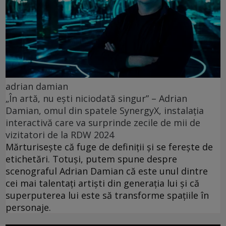
adrian damian
„În artă, nu ești niciodată singur” – Adrian
Damian, omul din spatele SynergyX, instalația
interactivă care va surprinde zecile de mii de
vizitatori de la RDW 2024
Mărturisește că fuge de definiții și se ferește de
etichetări. Totuşi, putem spune despre
scenograful Adrian Damian că este unul dintre
cei mai talentați artiști din generația lui și că
superputerea lui este să transforme spațiile în
personaje.