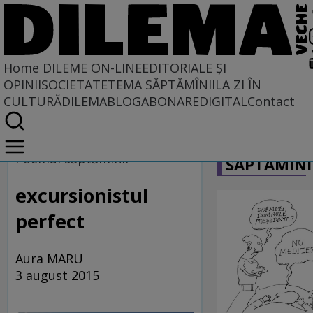
Home
DILEME ON-LINE
EDITORIALE ȘI
OPINII
SOCIETATE
TEMA SĂPTĂMÎNII
LA ZI ÎN
CULTURĂ
DILEMABLOG
ABONARE
DIGITAL
Contact
Home
CARICATU
Dileme on-line
Poemul săptămînii
SĂPTĂMÎNI
excursionistul
perfect
Aura MARU
3 august 2015