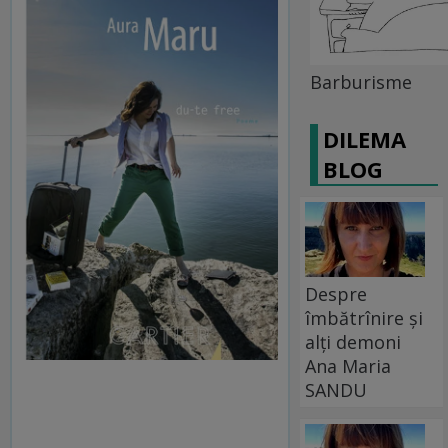
Barburisme
DILEMA
BLOG
Despre
îmbătrînire și
alți demoni
Ana Maria
SANDU