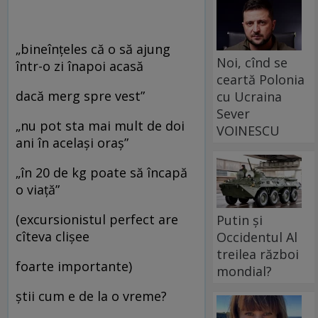
„bineînţeles că o să ajung
Noi, cînd se
într-o zi înapoi acasă
ceartă Polonia
dacă merg spre vest”
cu Ucraina
Sever
„nu pot sta mai mult de doi
VOINESCU
ani în acelaşi oraş”
„în 20 de kg poate să încapă
o viaţă”
(excursionistul perfect are
Putin și
cîteva clişee
Occidentul Al
treilea război
foarte importante)
mondial?
ştii cum e de la o vreme?