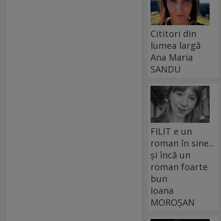
Cititori din
lumea largă
Ana Maria
SANDU
FILIT e un
roman în sine...
și încă un
roman foarte
bun
Ioana
MOROȘAN