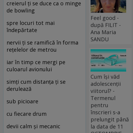
creierul ţi se duce ca o minge
de bowling
Feel good -
spre locuri tot mai
după FILIT -
îndepărtate
Ana Maria
SANDU
nervii ţi se ramifică în forma
reţelelor de metrou
iar în timp ce mergi pe
culoarul avionului
Cum își văd
simţi cum distanţa ţi se
adolescenții
derulează
viitorul? -
Termenul
sub picioare
pentru
înscrieri s-a
cu fiecare drum
prelungit până
devii calm şi mecanic
la data de 11