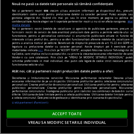
Nouă ne pasă ca datele tale personale să rămână confidențiale
Noi și partenerii noștri
606
stocăm și/sau accesăm informații pe dispozitivul dvs., precum
identificatorii cookie unici pentru prelucrarea datelor cu caracter personal. Puteți accepta sau
gestiona alegerile dvs. făcând clic mai jos sau în orice moment, pe pagina cu politica de
confidențialitate. Aceste alegeri vor fi raportate partenerilor noștri și nu vă vor afecta navigarea.
Mai
multe detalii
Noi si partenerii nostri (retelele de socializare si agentiile de publicitate partenere, precum si
furnizorii nostri de servicii de date analitice) prelucram date pentru a permite website-ului sa
functioneze, pentru a personaliza continutul si anunturile publicitare afisate in functie de
interesele si/sau profilul dvs., pentru a va oferi functionalitati aferente retelelor de socializare si
pentru a analiza traficul pe website. Beneficiati de drepturile prevazute de art. 15-22 din GDPR in
legatura cu prelucrarea datelor cu caracter personal. Aceste drepturi pot fi exercitate prin
modalitatea indicata
aici
. Prin click pe “ACCEPT TOATE”, acceptati folosirea tuturor Tehnologiilor de
tip Cookie, care implica inclusiv acceptul dvs. cu privire la stocarea/accesarea informatiilor de catre
Vendor-ii cu care colaboram. Prin click pe “VREAU SA MODIFIC SETARILE INDIVIDUAL” puteti
schimba preferintele in mod individual, mai putin cele legate de cookie strict necesare pentru
functionarea website-ului.
Atât noi, cât și partenerii noștri prelucrăm datele pentru a oferi:
Juventus - Inter Milano, 1-2. Cristi Chivu,
Dezvoltarea și îmbunătățirea serviciilor. Măsurarea performanței reclamelor. Stocarea și/sau
nemulțumit: „Ne lipsește condiția fizică!”. Când și
accesarea informațiilor de pe un dispozitiv. Utilizarea profilurilor pentru selectarea conținutului
personalizat. Crearea profilurilor de conținut personalizat. Utilizarea profilurilor pentru selectarea
cu cine joacă ultimul amical
publicității personalizate. Crearea profilurilor pentru publicitate personalizată. Măsurarea
performanței conținutului. Înțelegerea publicului prin statistici sau combinații de date din surse
Inter Milano a bifat o nouă victorie în meciurile
diferite. Utilizarea de date limitate pentru a selecta publicitatea. Utilizarea datelor limitate pentru
a selecta conținutul. Date precise de geolocație și identificarea prin scanarea dispozitivului.
de pregătire din această vară.
Listă parteneri (furnizori)
ACCEPT TOATE
VREAU SA MODIFIC SETARILE INDIVIDUAL