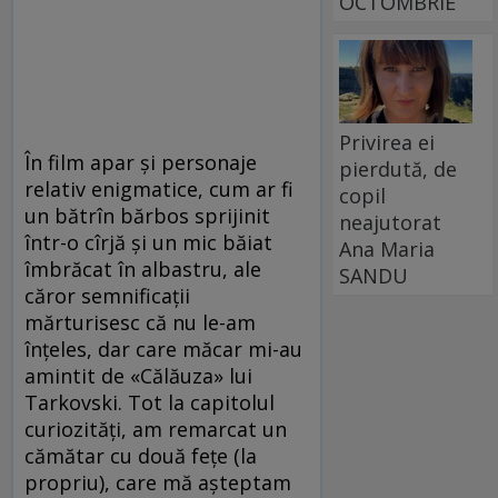
OCTOMBRIE
Privirea ei
În film apar şi personaje
pierdută, de
relativ enigmatice, cum ar fi
copil
un bătrîn bărbos sprijinit
neajutorat
într-o cîrjă şi un mic băiat
Ana Maria
îmbrăcat în albastru, ale
SANDU
căror semnificaţii
mărturisesc că nu le-am
înţeles, dar care măcar mi-au
amintit de «Călăuza» lui
Tarkovski. Tot la capitolul
curiozităţi, am remarcat un
cămătar cu două fețe (la
propriu), care mă aşteptam