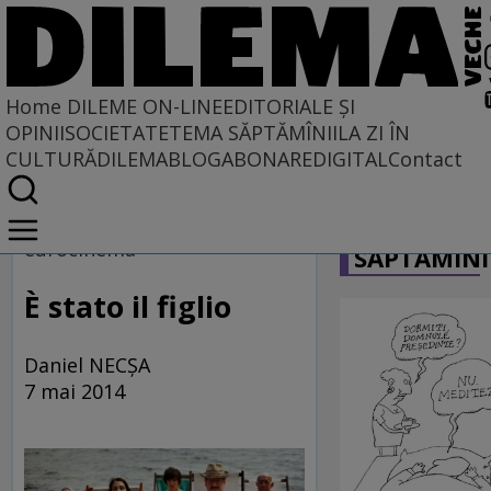
Home
DILEME ON-LINE
EDITORIALE ȘI
OPINII
SOCIETATE
TEMA SĂPTĂMÎNII
LA ZI ÎN
CULTURĂ
DILEMABLOG
ABONARE
DIGITAL
Contact
Home
CARICATU
Dileme on-line
eurocinema
SĂPTĂMÎNI
È stato il figlio
Daniel NECŞA
7 mai 2014