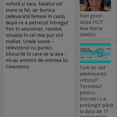
suferă şi tace, băiatul cel
mare la fel, iar bunica
Feel good -
(adevarată femeie în casă),
după FILIT -
după ce a petrecut întregul
Ana Maria
film în anonimat, rezolvă
SANDU
situaţia în cel mai pur stil
mafiot. Unele scene –
televizorul cu pureci,
blocurile în care se ia apa -
mi-au amintit de vremea lui
Ceauşescu.
Cum își văd
adolescenții
viitorul? -
Termenul
pentru
înscrieri s-a
prelungit până
la data de 11