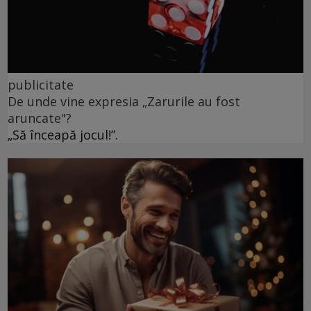
publicitate
De unde vine expresia „Zarurile au fost
aruncate"?
„Să înceapă jocul!”.