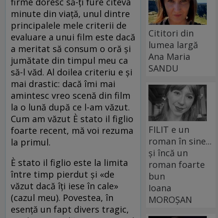
firme doresc să-ţi fure cîteva
minute din viaţă, unul dintre
principalele mele criterii de
Cititori din
evaluare a unui film este dacă
lumea largă
a meritat să consum o oră şi
Ana Maria
jumătate din timpul meu ca
SANDU
să-l văd. Al doilea criteriu e şi
mai drastic: dacă îmi mai
amintesc vreo scenă din film
la o lună după ce l-am văzut.
Cum am văzut È stato il figlio
FILIT e un
foarte recent, mă voi rezuma
roman în sine...
la primul.
și încă un
È stato il figlio este la limita
roman foarte
între timp pierdut şi «de
bun
văzut dacă îţi iese în cale»
Ioana
(cazul meu). Povestea, în
MOROȘAN
esenţă un fapt divers tragic,