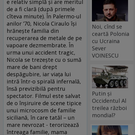
e relativ simplă şi are meritul
de a fi clară (după primele
cîteva minute). În Palermo-ul
anilor ’70, Nicola Ciraulo îşi
Noi, cînd se
hrăneşte familia din
ceartă Polonia
recuperarea de metale de pe
cu Ucraina
vapoare dezmembrate. În
Sever
urma unui accident tragic,
VOINESCU
Nicola se trezeşte cu o sumă
mare de bani drept
despăgubire, iar viaţa lui
intră într-o spirală infernală,
însă previzibilă pentru
Putin și
spectator. Filmul este salvat
Occidentul Al
de o înşiruire de scene tipice
treilea război
unui microcosm de familie
mondial?
siciliană, în care tatăl – un
mare nevrozat - terorizează
întreaga familie, mama