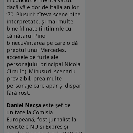
dacă vă e dor de Italia anilor
’70. Plusuri: cîteva scene bine
interpretate, şi mai multe
bine filmate (întîlnirile cu
cămătarul Pino,
binecuvîntarea pe care o dă
preotul unui Mercedes,
accesele de furie ale
personajului principal Nicola
Ciraulo). Minusuri: scenariu
previzibil, prea multe
personaje care apar şi dispar
fără rost.
Daniel Necşa
este şef de
unitate la Comisia
Europeană, fost jurnalist la
revistele NU şi Expres şi