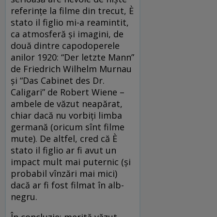
referinţe la filme din trecut, È
stato il figlio mi-a reamintit,
ca atmosferă şi imagini, de
două dintre capodoperele
anilor 1920: “Der letzte Mann”
de Friedrich Wilhelm Murnau
şi “Das Cabinet des Dr.
Caligari” de Robert Wiene –
ambele de văzut neapărat,
chiar dacă nu vorbiţi limba
germană (oricum sînt filme
mute). De altfel, cred că È
stato il figlio ar fi avut un
impact mult mai puternic (şi
probabil vînzări mai mici)
dacă ar fi fost filmat în alb-
negru.
În concluzie: merită văzut