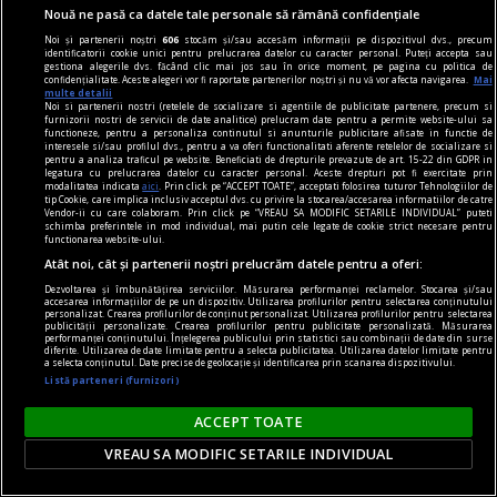
poemul săptămînii
Nouă ne pasă ca datele tale personale să rămână confidențiale
Depresie
Noi și partenerii noștri
606
stocăm și/sau accesăm informații pe dispozitivul dvs., precum
identificatorii cookie unici pentru prelucrarea datelor cu caracter personal. Puteți accepta sau
Cum să nu fiu mohorît
gestiona alegerile dvs. făcând clic mai jos sau în orice moment, pe pagina cu politica de
confidențialitate. Aceste alegeri vor fi raportate partenerilor noștri și nu vă vor afecta navigarea.
Mai
multe detalii
Noi si partenerii nostri (retelele de socializare si agentiile de publicitate partenere, precum si
furnizorii nostri de servicii de date analitice) prelucram date pentru a permite website-ului sa
functioneze, pentru a personaliza continutul si anunturile publicitare afisate in functie de
interesele si/sau profilul dvs., pentru a va oferi functionalitati aferente retelelor de socializare si
pentru a analiza traficul pe website. Beneficiati de drepturile prevazute de art. 15-22 din GDPR in
legatura cu prelucrarea datelor cu caracter personal. Aceste drepturi pot fi exercitate prin
modalitatea indicata
aici
. Prin click pe “ACCEPT TOATE”, acceptati folosirea tuturor Tehnologiilor de
tip Cookie, care implica inclusiv acceptul dvs. cu privire la stocarea/accesarea informatiilor de catre
Vendor-ii cu care colaboram. Prin click pe “VREAU SA MODIFIC SETARILE INDIVIDUAL” puteti
schimba preferintele in mod individual, mai putin cele legate de cookie strict necesare pentru
functionarea website-ului.
Atât noi, cât și partenerii noștri prelucrăm datele pentru a oferi:
Dezvoltarea și îmbunătățirea serviciilor. Măsurarea performanței reclamelor. Stocarea și/sau
accesarea informațiilor de pe un dispozitiv. Utilizarea profilurilor pentru selectarea conținutului
personalizat. Crearea profilurilor de conținut personalizat. Utilizarea profilurilor pentru selectarea
publicității personalizate. Crearea profilurilor pentru publicitate personalizată. Măsurarea
performanței conținutului. Înțelegerea publicului prin statistici sau combinații de date din surse
diferite. Utilizarea de date limitate pentru a selecta publicitatea. Utilizarea datelor limitate pentru
a selecta conținutul. Date precise de geolocație și identificarea prin scanarea dispozitivului.
Listă parteneri (furnizori)
publicitate
ACCEPT TOATE
Caserole pentru mîncare de unică folosință
VREAU SA MODIFIC SETARILE INDIVIDUAL
disponibile la Snick Ambalaje
Acest concept este unul care reușește să atragă