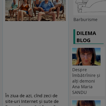
Barburisme
DILEMA
BLOG
Despre
îmbătrînire și
alți demoni
Ana Maria
SANDU
În ziua de azi, cînd zeci de
site-uri Internet şi sute de