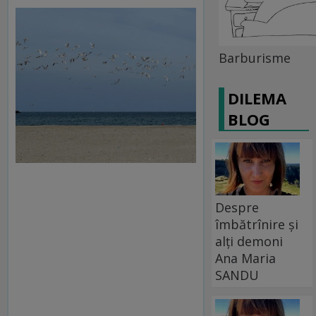
Barburisme
DILEMA
BLOG
Despre
îmbătrînire și
alți demoni
Ana Maria
SANDU