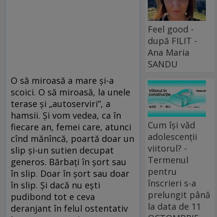
Feel good -
după FILIT -
Ana Maria
SANDU
O să miroasă a mare și-a
scoici. O să miroasă, la unele
terase și „autoserviri”, a
hamsii. Și vom vedea, ca în
Cum își văd
fiecare an, femei care, atunci
adolescenții
cînd mănîncă, poartă doar un
viitorul? -
slip și-un sutien decupat
Termenul
generos. Bărbați în șort sau
pentru
în slip. Doar în șort sau doar
înscrieri s-a
în slip. Și dacă nu ești
prelungit până
pudibond tot e ceva
la data de 11
deranjant în felul ostentativ