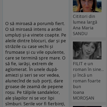
Cititori din
lumea largă
O să miroasă a porumb fiert.
Ana Maria
O să miroasă intens a ardei
SANDU
umpluți și-a vinete coapte. Pe
aleile dintre blocuri, dar și pe
străzile cu case vechi și
frumoase și cu vile opulente,
care se termină spre mare. O
FILIT e un
să fie, iarăși, extrem de
roman în sine...
aglomerat. În unele după-
și încă un
amiezi și seri se vor vedea,
roman foarte
alunecînd de sub porți, dare
bun
groase de zeamă de pepene
Ioana
roșu. Pe tălpile sandalelor,
MOROȘAN
ale șlapilor ni se vor lipi
sîmburi. Serile vor fi fierbinți,