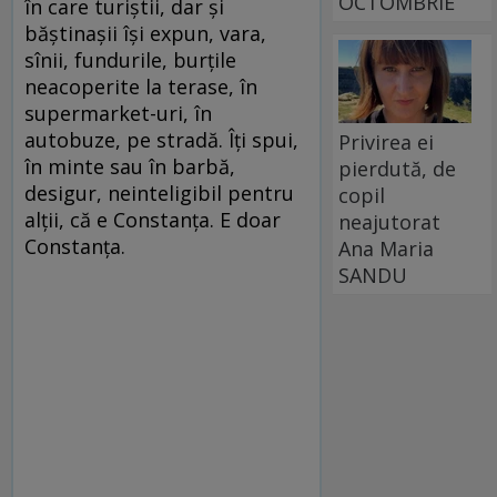
OCTOMBRIE
în care turiștii, dar și
băștinașii își expun, vara,
sînii, fundurile, burțile
neacoperite la terase, în
supermarket-uri, în
autobuze, pe stradă. Îți spui,
Privirea ei
în minte sau în barbă,
pierdută, de
desigur, neinteligibil pentru
copil
alții, că e Constanța. E doar
neajutorat
Constanța.
Ana Maria
SANDU