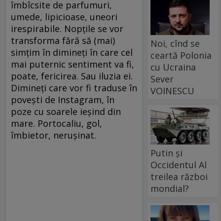
îmbîcsite de parfumuri,
umede, lipicioase, uneori
irespirabile. Nopțile se vor
transforma fără să (mai)
Noi, cînd se
simțim în dimineți în care cel
ceartă Polonia
mai puternic sentiment va fi,
cu Ucraina
poate, fericirea. Sau iluzia ei.
Sever
Dimineți care vor fi traduse în
VOINESCU
povești de Instagram, în
poze cu soarele ieșind din
mare. Portocaliu, gol,
îmbietor, nerușinat.
Putin și
Occidentul Al
treilea război
mondial?