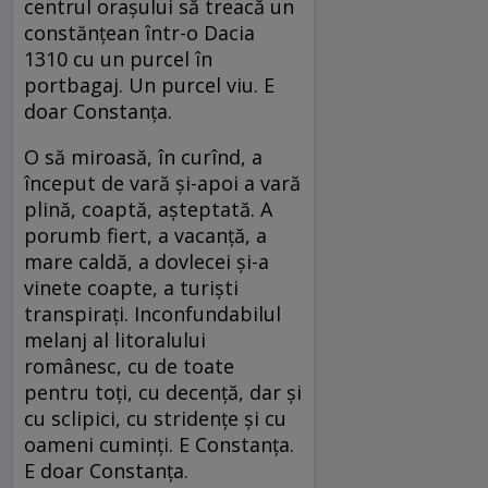
centrul orașului să treacă un
constănțean într-o Dacia
1310 cu un purcel în
portbagaj. Un purcel viu. E
doar Constanța.
O să miroasă, în curînd, a
început de vară și-apoi a vară
plină, coaptă, așteptată. A
porumb fiert, a vacanță, a
mare caldă, a dovlecei și-a
vinete coapte, a turiști
transpirați. Inconfundabilul
melanj al litoralului
românesc, cu de toate
pentru toți, cu decență, dar și
cu sclipici, cu stridențe și cu
oameni cuminți. E Constanța.
E doar Constanța.