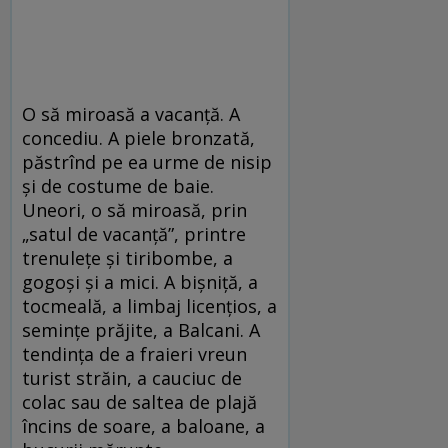
O să miroasă a vacanță. A
concediu. A piele bronzată,
păstrînd pe ea urme de nisip
și de costume de baie.
Uneori, o să miroasă, prin
„satul de vacanță”, printre
trenulețe și tiribombe, a
gogoși și a mici. A bișniță, a
tocmeală, a limbaj licențios, a
semințe prăjite, a Balcani. A
tendința de a fraieri vreun
turist străin, a cauciuc de
colac sau de saltea de plajă
încins de soare, a baloane, a