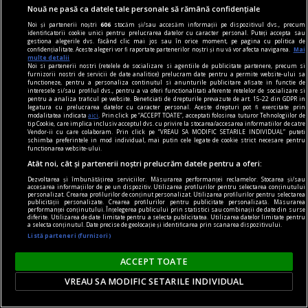
Nouă ne pasă ca datele tale personale să rămână confidențiale
Depresie
Noi și partenerii noștri
606
stocăm și/sau accesăm informații pe dispozitivul dvs., precum
Cum să nu fiu mohorît
identificatorii cookie unici pentru prelucrarea datelor cu caracter personal. Puteți accepta sau
gestiona alegerile dvs. făcând clic mai jos sau în orice moment, pe pagina cu politica de
confidențialitate. Aceste alegeri vor fi raportate partenerilor noștri și nu vă vor afecta navigarea.
Mai
multe detalii
Noi si partenerii nostri (retelele de socializare si agentiile de publicitate partenere, precum si
furnizorii nostri de servicii de date analitice) prelucram date pentru a permite website-ului sa
functioneze, pentru a personaliza continutul si anunturile publicitare afisate in functie de
interesele si/sau profilul dvs., pentru a va oferi functionalitati aferente retelelor de socializare si
pentru a analiza traficul pe website. Beneficiati de drepturile prevazute de art. 15-22 din GDPR in
legatura cu prelucrarea datelor cu caracter personal. Aceste drepturi pot fi exercitate prin
modalitatea indicata
aici
. Prin click pe “ACCEPT TOATE”, acceptati folosirea tuturor Tehnologiilor de
tip Cookie, care implica inclusiv acceptul dvs. cu privire la stocarea/accesarea informatiilor de catre
Vendor-ii cu care colaboram. Prin click pe “VREAU SA MODIFIC SETARILE INDIVIDUAL” puteti
schimba preferintele in mod individual, mai putin cele legate de cookie strict necesare pentru
functionarea website-ului.
Atât noi, cât și partenerii noștri prelucrăm datele pentru a oferi:
Dezvoltarea și îmbunătățirea serviciilor. Măsurarea performanței reclamelor. Stocarea și/sau
accesarea informațiilor de pe un dispozitiv. Utilizarea profilurilor pentru selectarea conținutului
personalizat. Crearea profilurilor de conținut personalizat. Utilizarea profilurilor pentru selectarea
publicității personalizate. Crearea profilurilor pentru publicitate personalizată. Măsurarea
performanței conținutului. Înțelegerea publicului prin statistici sau combinații de date din surse
diferite. Utilizarea de date limitate pentru a selecta publicitatea. Utilizarea datelor limitate pentru
a selecta conținutul. Date precise de geolocație și identificarea prin scanarea dispozitivului.
publicitate
Listă parteneri (furnizori)
Caserole pentru mîncare de unică folosință
ACCEPT TOATE
disponibile la Snick Ambalaje
VREAU SA MODIFIC SETARILE INDIVIDUAL
Acest concept este unul care reușește să atragă
mulți clienți, consumatori totodată.