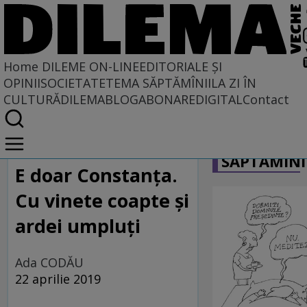
Home
DILEME ON-LINE
EDITORIALE ȘI
OPINII
SOCIETATE
TEMA SĂPTĂMÎNII
LA ZI ÎN
CULTURĂ
DILEMABLOG
ABONARE
DIGITAL
Contact
Home
CARICATU
Dileme on-line
SĂPTĂMÎNI
E doar Constanța.
Cu vinete coapte și
ardei umpluți
Ada CODĂU
22 aprilie 2019