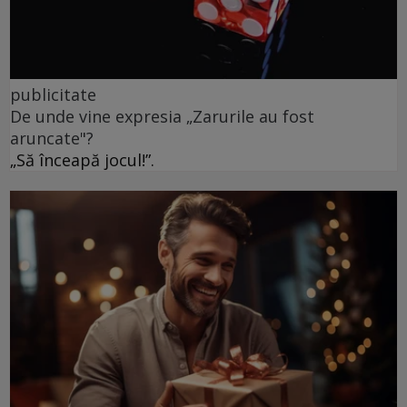
publicitate
De unde vine expresia „Zarurile au fost
aruncate"?
„Să înceapă jocul!”.