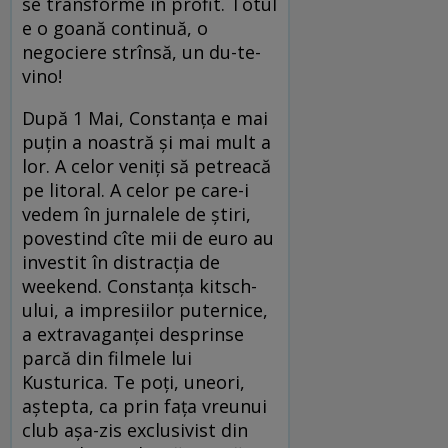
se transforme în profit. Totul
e o goană continuă, o
negociere strînsă, un du-te-
vino!
După 1 Mai, Constanța e mai
puțin a noastră și mai mult a
lor. A celor veniți să petreacă
pe litoral. A celor pe care-i
vedem în jurnalele de știri,
povestind cîte mii de euro au
investit în distracția de
weekend. Constanța kitsch-
ului, a impresiilor puternice,
a extravaganței desprinse
parcă din filmele lui
Kusturica. Te poți, uneori,
aștepta, ca prin fața vreunui
club așa-zis exclusivist din