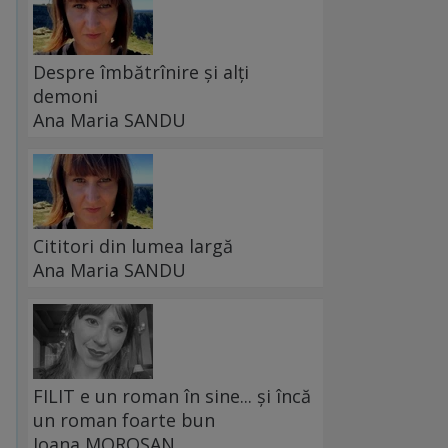
Despre îmbătrînire și alți
demoni
Ana Maria SANDU
Cititori din lumea largă
Ana Maria SANDU
FILIT e un roman în sine... și încă
un roman foarte bun
Ioana MOROȘAN