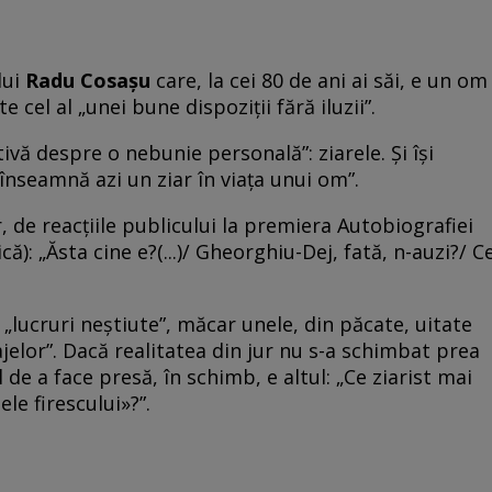
lui
Radu Cosaşu
care, la cei 80 de ani ai săi, e un om
e cel al „unei bune dispoziţii fără iluzii”.
ivă despre o nebunie personală”: ziarele. Şi îşi
înseamnă azi un ziar în viaţa unui om”.
 de reacţiile publicului la premiera Autobiografiei
că): „Ăsta cine e?(...)/ Gheorghiu-Dej, fată, n-auzi?/ C
„lucruri neştiute”, măcar unele, din păcate, uitate
jelor”. Dacă realitatea din jur nu s-a schimbat prea
de a face presă, în schimb, e altul: „Ce ziarist mai
le firescului»?”.