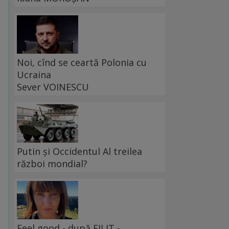
Noi, cînd se ceartă Polonia cu
Ucraina
Sever VOINESCU
Putin și Occidentul Al treilea
război mondial?
Feel good - după FILIT -