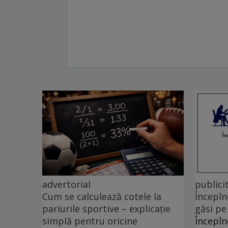
advertorial
publici
Cum se calculează cotele la
Începîn
pariurile sportive – explicație
găsi pe
simplă pentru oricine
Începîn