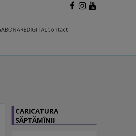
G
ABONARE
DIGITAL
Contact
CARICATURA
SĂPTĂMÎNII