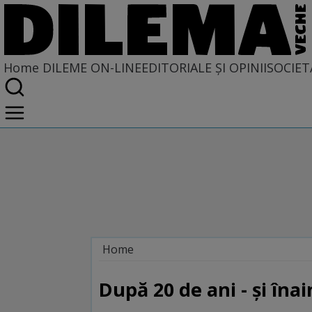
Home
DILEME ON-LINE
EDITORIALE ȘI OPINII
SOCIET
Home
Dileme on-line
După 20 de ani - şi îna