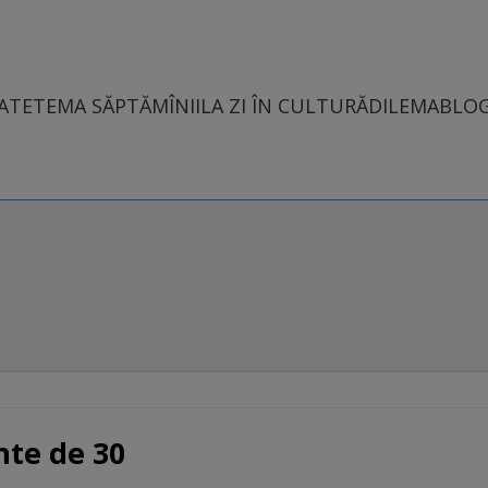
ATE
TEMA SĂPTĂMÎNII
LA ZI ÎN CULTURĂ
DILEMABLO
inte de 30