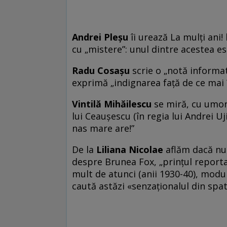
Andrei Pleşu
îi urează La mulţi ani! 
cu „mistere”: unul dintre acestea est
Radu Cosaşu
scrie o „notă informat
exprimă „indignarea faţă de ce mai 
Vintilă Mihăilescu
se miră, cu umor,
lui Ceauşescu (în regia lui Andrei Uji
nas mare are!”
De la
Liliana Nicolae
aflăm dacă nu 
despre Brunea Fox, „prinţul reporta
mult de atunci (anii 1930-40), modul 
caută astăzi «senzaţionalul din spate