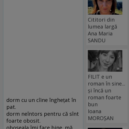
Cititori din
lumea largă
Ana Maria
SANDU
FILIT e un
roman în sine...
și încă un
roman foarte
dorm cu un cîine îngheţat în
bun
pat.
Ioana
dorm neîntors pentru că sînt
MOROȘAN
foarte obosit.
oboseala îmi face bine. mă