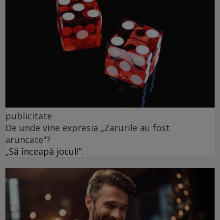
publicitate
De unde vine expresia „Zarurile au fost
aruncate"?
„Să înceapă jocul!”.