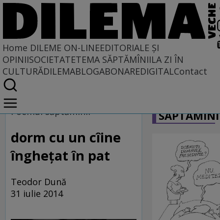
Home
DILEME ON-LINE
EDITORIALE ȘI
OPINII
SOCIETATE
TEMA SĂPTĂMÎNII
LA ZI ÎN
CULTURĂ
DILEMABLOG
ABONARE
DIGITAL
Contact
Home
CARICATU
Dileme on-line
Poemul săptămînii
SĂPTĂMÎNI
dorm cu un cîine
îngheţat în pat
Teodor Dună
31 iulie 2014