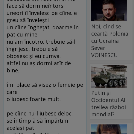
face să dorm neîntors.
uneori îl învelesc pe cîine. e
greu să înveleşti
Noi, cînd se
un cîine îngheţat. doarme în
ceartă Polonia
pat cu mine.
cu Ucraina
nu am încotro. trebuie să-l
Sever
îngrijesc, trebuie să
VOINESCU
obosesc şi eu cumva.
altfel nu aş dormi atît de
bine.
îmi place să visez o femeie pe
care
Putin și
o iubesc foarte mult.
Occidentul Al
treilea război
pe cîine nu-l iubesc deloc.
mondial?
se întîmplă să împărţim
acelaşi pat.