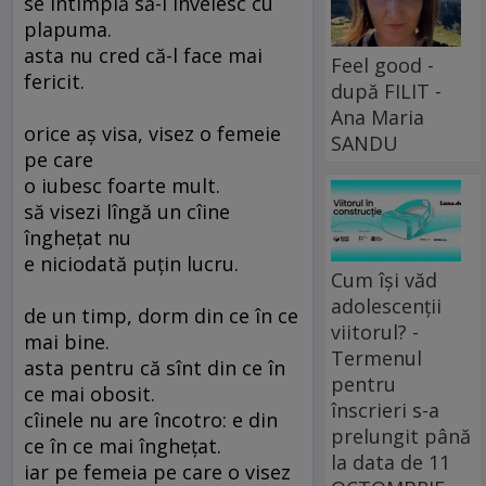
se întîmplă să-l învelesc cu
plapuma.
asta nu cred că-l face mai
Feel good -
fericit.
după FILIT -
Ana Maria
orice aş visa, visez o femeie
SANDU
pe care
o iubesc foarte mult.
să visezi lîngă un cîine
îngheţat nu
e niciodată puţin lucru.
Cum își văd
adolescenții
de un timp, dorm din ce în ce
viitorul? -
mai bine.
Termenul
asta pentru că sînt din ce în
pentru
ce mai obosit.
înscrieri s-a
cîinele nu are încotro: e din
prelungit până
ce în ce mai îngheţat.
la data de 11
iar pe femeia pe care o visez