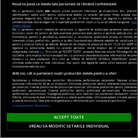
ce transporta un adolescent înjunghiat.
Nouă ne pasă ca datele tale personale să rămână confidențiale
Bulevardul era blocat pentru Zilele Orașului
Noi și partenerii noștri
606
stocăm și/sau accesăm informații pe dispozitivul dvs., precum
identificatorii cookie unici pentru prelucrarea datelor cu caracter personal. Puteți accepta sau
O ambulanță care transporta un adolescent de
gestiona alegerile dvs. făcând clic mai jos sau în orice moment, pe pagina cu politica de
confidențialitate. Aceste alegeri vor fi raportate partenerilor noștri și nu vă vor afecta navigarea.
Mai
15 ani înjunghiat a fost întoarsă din drum
multe detalii
Noi si partenerii nostri (retelele de socializare si agentiile de publicitate partenere, precum si
sâmbătă, 8 august, la Ploiești, după ce
furnizorii nostri de servicii de date analitice) prelucram date pentru a permite website-ului sa
functioneze, pentru a personaliza continutul si anunturile publicitare afisate in functie de
bulevardul pe care circula a fost blocat în
interesele si/sau profilul dvs., pentru a va oferi functionalitati aferente retelelor de socializare si
pentru a analiza traficul pe website. Beneficiati de drepturile prevazute de art. 15-22 din GDPR in
contextul evenimentelor organizate pentru zilele
legatura cu prelucrarea datelor cu caracter personal. Aceste drepturi pot fi exercitate prin
modalitatea indicata
aici
. Prin click pe “ACCEPT TOATE”, acceptati folosirea tuturor Tehnologiilor de
orașului.
tip Cookie, care implica inclusiv acceptul dvs. cu privire la stocarea/accesarea informatiilor de catre
Vendor-ii cu care colaboram. Prin click pe “VREAU SA MODIFIC SETARILE INDIVIDUAL” puteti
schimba preferintele in mod individual, mai putin cele legate de cookie strict necesare pentru
functionarea website-ului.
Atât noi, cât și partenerii noștri prelucrăm datele pentru a oferi:
Dezvoltarea și îmbunătățirea serviciilor. Măsurarea performanței reclamelor. Stocarea și/sau
accesarea informațiilor de pe un dispozitiv. Utilizarea profilurilor pentru selectarea conținutului
personalizat. Crearea profilurilor de conținut personalizat. Utilizarea profilurilor pentru selectarea
publicității personalizate. Crearea profilurilor pentru publicitate personalizată. Măsurarea
performanței conținutului. Înțelegerea publicului prin statistici sau combinații de date din surse
diferite. Utilizarea de date limitate pentru a selecta publicitatea. Utilizarea datelor limitate pentru
a selecta conținutul. Date precise de geolocație și identificarea prin scanarea dispozitivului.
Listă parteneri (furnizori)
ACCEPT TOATE
VREAU SA MODIFIC SETARILE INDIVIDUAL