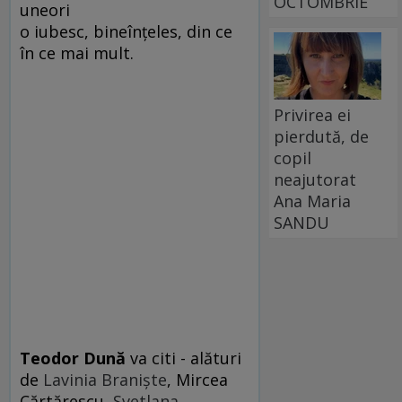
OCTOMBRIE
uneori
o iubesc, bineînţeles, din ce
în ce mai mult.
Privirea ei
pierdută, de
copil
neajutorat
Ana Maria
SANDU
Teodor Dună
va citi - alături
de
Lavinia Branişte
, Mircea
Cărtărescu,
Svetlana