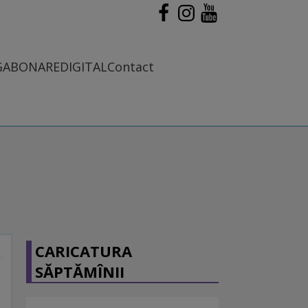
G
ABONARE
DIGITAL
Contact
CARICATURA
SĂPTĂMÎNII