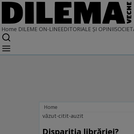
Home
DILEME ON-LINE
EDITORIALE ȘI OPINII
SOCIET
Home
Dileme on-line
văzut-citit-auzit
Dispariţia librăriei?