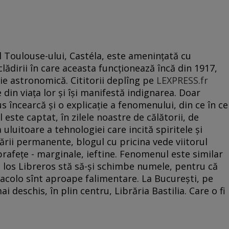
ul Toulouse-ului, Castéla, este ameninţată cu
lădirii în care aceasta funcţionează încă din 1917,
ie astronomică. Cititorii deplîng pe
LEXPRESS.fr
 din viaţa lor şi îşi manifestă indignarea. Doar
 încearcă şi o explicaţie a fenomenului, din ce în ce
 este captat, în zilele noastre de călătorii, de
 uluitoare a tehnologiei care incită spiritele şi
ării permanente, blogul cu pricina vede viitorul
prafeţe - marginale, ieftine. Fenomenul este similar
e los Libreros stă să-şi schimbe numele, pentru că
ă acolo sînt aproape falimentare. La Bucureşti, pe
i deschis, în plin centru, Librăria Bastilia. Care o fi