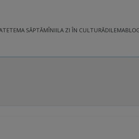
ATE
TEMA SĂPTĂMÎNII
LA ZI ÎN CULTURĂ
DILEMABLO