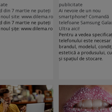
tate
publicitate
d din 7 martie ne puteți
Ai nevoie de un nou
 noul site: www.dilema.ro
smartphone? Comandă
d din 7 martie ne puteți
telefoane Samsung Gala
 noul șițe: www.dilema.ro
Ultra aici!
Pentru a vedea specificaț
telefonului este necesar 
brandul, modelul, condiț
estetică a produsului, c
și spațiul de stocare.