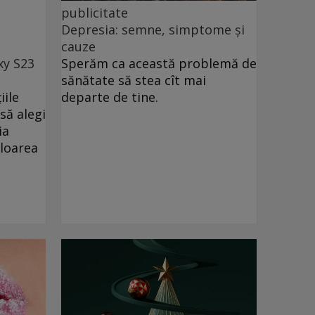
publicitate
Depresia: semne, simptome și
cauze
xy S23
Sperăm ca această problemă de
sănătate să stea cît mai
iile
departe de tine.
să alegi
ia
uloarea