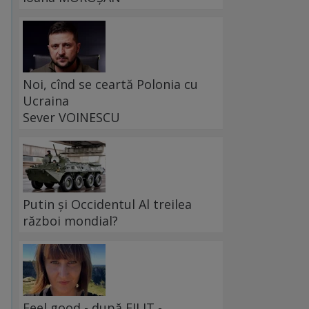
Noi, cînd se ceartă Polonia cu
Ucraina
Sever VOINESCU
Putin și Occidentul Al treilea
război mondial?
Feel good - după FILIT -