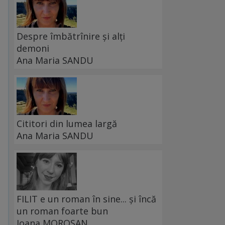
Despre îmbătrînire și alți
demoni
Ana Maria SANDU
Cititori din lumea largă
Ana Maria SANDU
FILIT e un roman în sine... și încă
un roman foarte bun
Ioana MOROȘAN