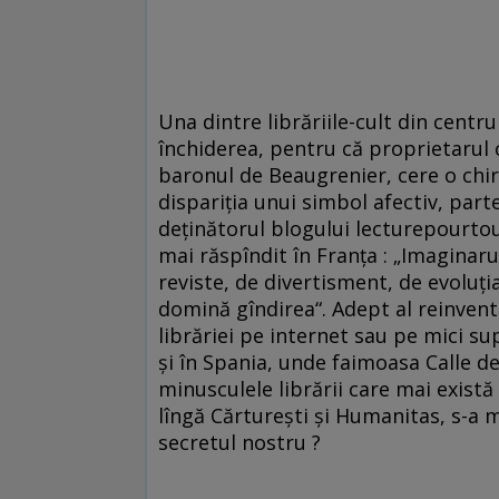
Una dintre librăriile-cult din centr
închiderea, pentru că proprietarul c
baronul de Beaugrenier, cere o chir
dispariţia unui simbol afectiv, parte
deţinătorul blogului lecturepourtous
mai răspîndit în Franţa : „Imaginarul
reviste, de divertisment, de evoluţia
domină gîndirea“. Adept al reinvent
librăriei pe internet sau pe mici su
şi în Spania, unde faimoasa Calle d
minusculele librării care mai exist
lîngă Cărtureşti şi Humanitas, s-a ma
secretul nostru ?