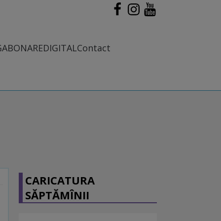
G
ABONARE
DIGITAL
Contact
CARICATURA
SĂPTĂMÎNII