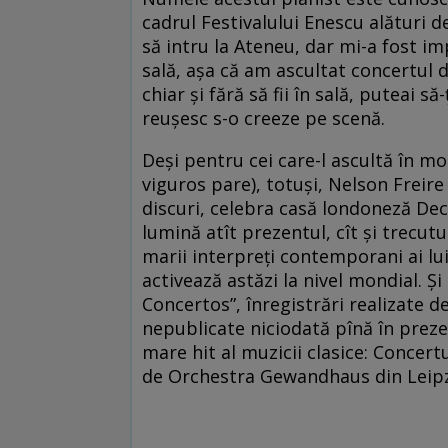
cadrul Festivalului Enescu alături 
să intru la Ateneu, dar mi-a fost im
sală, așa că am ascultat concertul d
chiar și fără să fii în sală, puteai s
reușesc s-o creeze pe scenă.
Deși pentru cei care-l ascultă în mod
viguros pare), totuși, Nelson Freire 
discuri, celebra casă londoneză Dec
lumină atît prezentul, cît și trecutu
marii interpreți contemporani ai lui
activează astăzi la nivel mondial. Ș
Concertos”, înregistrări realizate de
nepublicate niciodată pînă în preze
mare hit al muzicii clasice: Concert
de Orchestra Gewandhaus din Leipzi