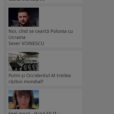
Noi, cînd se ceartă Polonia cu
Ucraina
Sever VOINESCU
Putin și Occidentul Al treilea
război mondial?
Feel good - după FILIT -