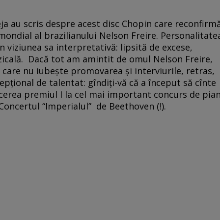
deja au scris despre acest disc Chopin care reconfirm
mondial al brazilianului Nelson Freire. Personalitate
n viziunea sa interpretativă: lipsită de excese,
icală. Dacă tot am amintit de omul Nelson Freire,
ă care nu iubește promovarea și interviurile, retras,
țional de talentat: gîndiți-vă că a început să cînte
 cucerea premiul I la cel mai important concurs de pia
 Concertul “Imperialul” de Beethoven (!).