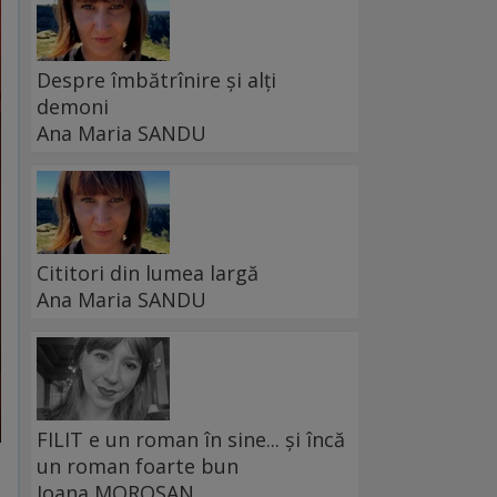
Despre îmbătrînire și alți
demoni
Ana Maria SANDU
Cititori din lumea largă
Ana Maria SANDU
FILIT e un roman în sine... și încă
un roman foarte bun
Ioana MOROȘAN