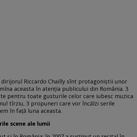
dirijorul Riccardo Chailly sînt protagoniștii unor
mîna aceasta în atenția publicului din România. 3
vite pentru toate gusturile celor care iubesc muzica
l tîrziu, 3 propuneri care vor încălzi serile
em în față luna aceasta.
rile scene ale lumii
 și în România: în 2007 a susținut un recital în