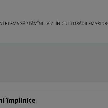
ATE
TEMA SĂPTĂMÎNII
LA ZI ÎN CULTURĂ
DILEMABLO
ni împlinite