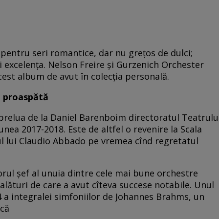
pentru seri romantice, dar nu grețos de dulci;
i excelența. Nelson Freire și Gurzenich Orchester
acest album de avut în colecția personală.
u proaspătă
va prelua de la Daniel Barenboim directoratul Teatrulu
unea 2017-2018. Este de altfel o revenire la Scala
tul lui Claudio Abbado pe vremea cînd regretatul
jorul șef al unuia dintre cele mai bune orchestre
lături de care a avut cîteva succese notabile. Unul
14 a integralei simfoniilor de Johannes Brahms, un
ică