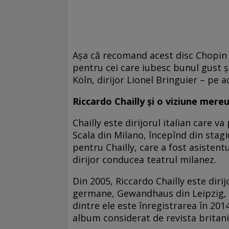
Așa că recomand acest disc Chopin 
pentru cei care iubesc bunul gust ș
Köln, dirijor Lionel Bringuier – pe 
Riccardo Chailly și o viziune mere
Chailly este dirijorul italian care 
Scala din Milano, începînd din stagi
pentru Chailly, care a fost asisten
dirijor conducea teatrul milanez.
Din 2005, Riccardo Chailly este diri
germane, Gewandhaus din Leipzig, a
dintre ele este înregistrarea în 20
album considerat de revista britan