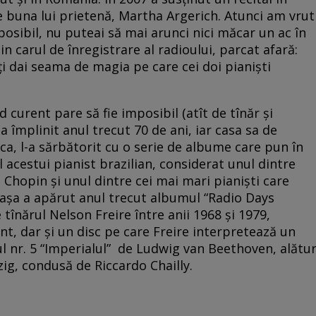
de buna lui prietenă, Martha Argerich. Atunci am vrut
posibil, nu puteai să mai arunci nici măcar un ac în
in carul de înregistrare al radioului, parcat afară:
ă-ți dai seama de magia pe care cei doi pianiști
 curent pare să fie imposibil (atît de tînăr și
a împlinit anul trecut 70 de ani, iar casa sa de
ca, l-a sărbătorit cu o serie de albume care pun în
l acestui pianist brazilian, considerat unul dintre
 Chopin și unul dintre cei mai mari pianiști care
i așa a apărut anul trecut albumul “Radio Days
 tînărul Nelson Freire între anii 1968 și 1979,
nt, dar și un disc pe care Freire interpretează un
ul nr. 5 “Imperialul” de Ludwig van Beethoven, alătur
g, condusă de Riccardo Chailly.