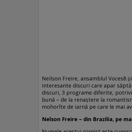
Neilson Freire, ansamblul Voces8 și 
interesante discuri care apar săptă
discuri, 3 programe diferite, potri
bună – de la renaștere la romantismu
mohorîte de iarnă pe care le mai av
Nelson Freire – din Brazilia, pe ma
Numele acestui pianist este cunoscut