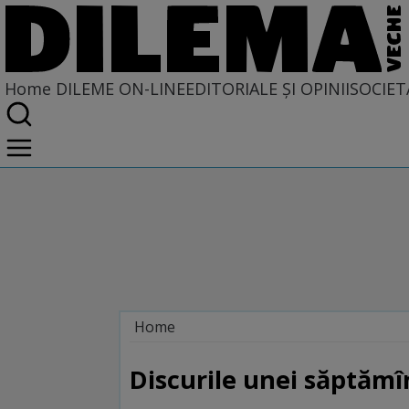
Home
DILEME ON-LINE
EDITORIALE ȘI OPINII
SOCIET
Home
Dileme on-line
Discurile unei săptămî