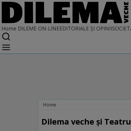
Home
DILEME ON-LINE
EDITORIALE ȘI OPINII
SOCIET
Home
Dileme on-line
Dilema veche şi Teatrul