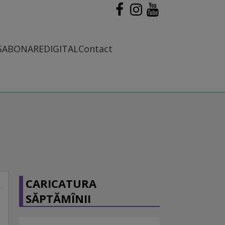
G
ABONARE
DIGITAL
Contact
CARICATURA
SĂPTĂMÎNII