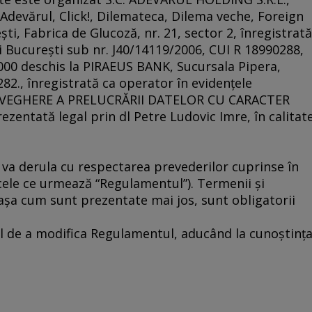
 Adevărul, Click!, Dilemateca, Dilema veche, Foreign
ti, Fabrica de Glucoză, nr. 21, sector 2, înregistrată
i Bucureşti sub nr. J40/14119/2006, CUI R 18990288,
0 deschis la PIRAEUS BANK, Sucursala Pipera,
282., înregistrată ca operator în evidenţele
VEGHERE A PRELUCRĂRII DATELOR CU CARACTER
entată legal prin dl Petre Ludovic Imre, în calitat
se va derula cu respectarea prevederilor cuprinse în
ele ce urmează “Regulamentul”). Termenii şi
aşa cum sunt prezentate mai jos, sunt obligatorii
tul de a modifica Regulamentul, aducând la cunoştinţ