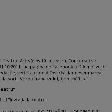
 Teatrul Act vă invită la teatru. Concursul se
31.10.2011, pe pagina de Facebook a Dilemei vechi.
edacţie, veţi fi automat înscrişi, iar desemnarea
e la sorţi. Vorba francezului, bon théâtre!
teatru”
“Invtaţia la teatru!”
este este organizat S.C. ADEVĂRUL HOLDING S.R.L.,