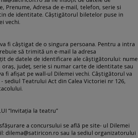
e, Prenume, Adresa de e-mail, telefon, serie si
in de identitate. Câştigătorul biletelor puse in
ei vechi.
va fi câştigat de o singura persoana. Pentru a intra
rebuie să trimită un e-mail la adresa
ţit de datele de identificare ale câştigătorului: nume
oraş, judeţ, serie si numar carte de identitate sau
a fi afişat pe wall-ul Dilemei vechi. Câştigătorul va
- sediul Teatrului Act din Calea Victoriei nr 126,
acolului.
“Invitaţia la teatru”
făşurare a concursului se află pe site- ul Dilemei
ail: dilema@satiricon.ro sau la sediul organizatorului