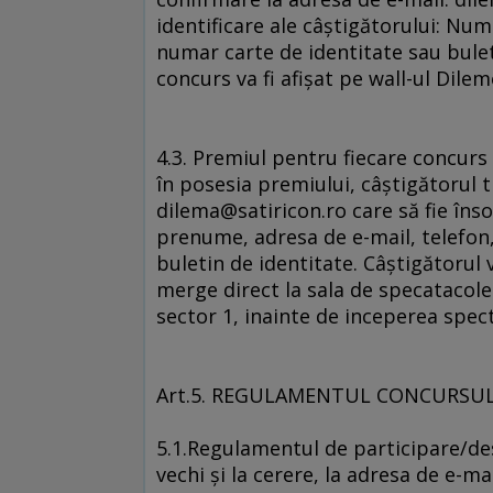
identificare ale câştigătorului: Num
numar carte de identitate sau bulet
concurs va fi afişat pe wall-ul Dilem
4.3. Premiul pentru fiecare concurs 
în posesia premiului, câştigătorul t
dilema@satiricon.ro care să fie înso
prenume, adresa de e-mail, telefon, 
buletin de identitate. Câştigătorul v
merge direct la sala de specatacole 
sector 1, inainte de inceperea spect
Art.5. REGULAMENTUL CONCURSULUI 
5.1.Regulamentul de participare/des
vechi şi la cerere, la adresa de e-m