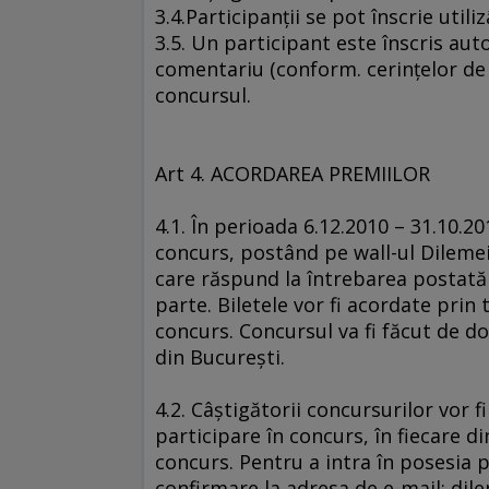
3.4.Participanţii se pot înscrie util
3.5. Un participant este înscris au
comentariu (conform. cerinţelor de l
concursul.
Art 4. ACORDAREA PREMIILOR
4.1. În perioada 6.12.2010 – 31.10.20
concurs, postând pe wall-ul Dilem
care răspund la întrebarea postată 
parte. Biletele vor fi acordate prin 
concurs. Concursul va fi făcut de do
din Bucureşti.
4.2. Câştigătorii concursurilor vor f
participare în concurs, în fiecare d
concurs. Pentru a intra în posesia p
confirmare la adresa de e-mail: dile