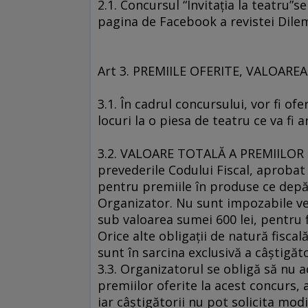
2.1. Concursul “Invitaţia la teatru”
pagina de Facebook a revistei Dile
Art 3. PREMIILE OFERITE, VALOARE
3.1. În cadrul concursului, vor fi of
locuri la o piesa de teatru ce va fi 
3.2. VALOARE TOTALĂ A PREMIILOR es
prevederile Codului Fiscal, aprobat 
pentru premiile în produse ce depăş
Organizator. Nu sunt impozabile ven
sub valoarea sumei 600 lei, pentru 
Orice alte obligaţii de natură fiscal
sunt în sarcina exclusivă a câştigăto
3.3. Organizatorul se obligă să nu a
premiilor oferite la acest concurs,
iar câştigătorii nu pot solicita mod