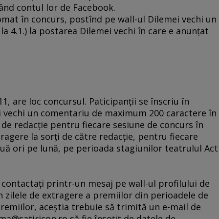
izând contul lor de Facebook.
tomat în concurs, postînd pe wall-ul Dilemei vechi un
a 4.1.) la postarea Dilemei vechi în care e anunţat
11, are loc concursul. Paticipanţii se înscriu în
ei vechi un comentariu de maximum 200 caractere în
de redacţie pentru fiecare sesiune de concurs în
tragere la sorţi de către redacţie, pentru fiecare
uă ori pe lună, pe perioada stagiunilor teatrulul Act
i contactaţi printr-un mesaj pe wall-ul profilului de
in zilele de extragere a premiilor din perioadele de
remiilor, aceştia trebuie să trimită un e-mail de
ma@satiricon.ro să fie însoţit de datele de