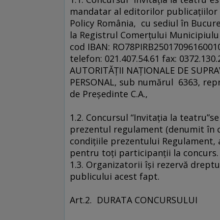
mandatar al editorilor publicaţiilor
Policy România, cu sediul în Bucureş
la Registrul Comerţului Municipiulu
cod IBAN: RO78PIRB250170961600100
telefon: 021.407.54.61 fax: 0372.130.
AUTORITĂŢII NAŢIONALE DE SUPRA
PERSONAL, sub numărul 6363, reprez
de Preşedinte C.A.,
1.2. Concursul “Invitaţia la teatru”
prezentul regulament (denumit în c
condiţiile prezentului Regulament, 
pentru toţi participanţii la concurs.
1.3. Organizatorii îşi rezervă drep
publicului acest fapt.
Art.2. DURATA CONCURSULUI