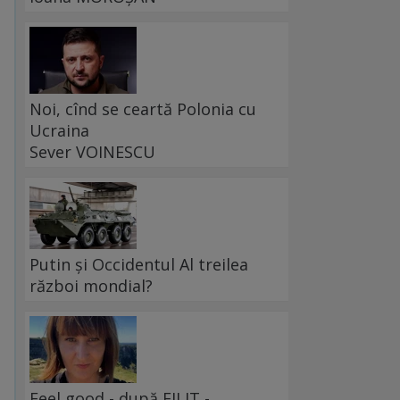
Noi, cînd se ceartă Polonia cu
Ucraina
Sever VOINESCU
Putin și Occidentul Al treilea
război mondial?
Feel good - după FILIT -