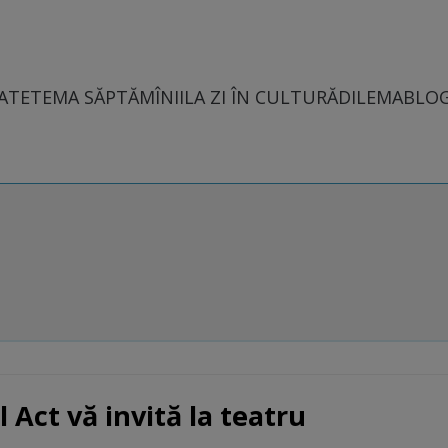
ATE
TEMA SĂPTĂMÎNII
LA ZI ÎN CULTURĂ
DILEMABLO
 Act vă invită la teatru