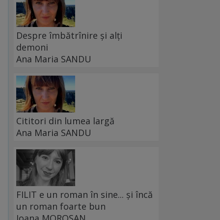
Despre îmbătrînire și alți
demoni
Ana Maria SANDU
Cititori din lumea largă
Ana Maria SANDU
FILIT e un roman în sine... și încă
un roman foarte bun
Ioana MOROȘAN