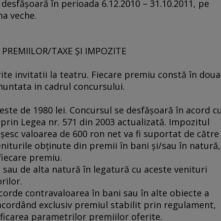
se desfăşoară în perioada 6.12.2010 – 31.10.2011, pe
ma veche.
A PREMIILOR/TAXE ŞI IMPOZITE
erite invitatii la teatru. Fiecare premiu constă în doua
anuntata in cadrul concursului.
te de 1980 lei. Concursul se desfăşoară în acord c
prin Legea nr. 571 din 2003 actualizată. Impozitul
esc valoarea de 600 ron net va fi suportat de către
iturile obţinute din premii în bani şi/sau în natură,
fiecare premiu.
ă sau de alta natură în legatură cu aceste venituri
rilor.
corde contravaloarea în bani sau în alte obiecte a
 acordând exclusiv premiul stabilit prin regulament,
ificarea parametrilor premiilor oferite.