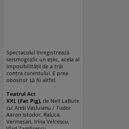
Spectacolul înregistrează
seismografic un eşec, acela al
imposibilităţii de a trăi
contra curentului. E prea
obositor să fii altfel.
Teatrul Act
XXL (Fat Pig),
de Neil LaBute
cu: Andi Vasluianu / Tudor
Aaron Istodor, Raluca
Vermeşan, Irina Velcescu,
Vlad Zamfirescu