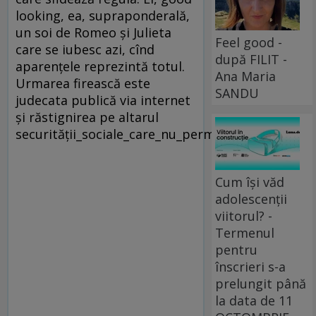
looking, ea, supraponderală,
un soi de Romeo şi Julieta
Feel good -
care se iubesc azi, cînd
după FILIT -
aparenţele reprezintă totul.
Ana Maria
Urmarea firească este
SANDU
judecata publică via internet
şi răstignirea pe altarul
securităţii_sociale_care_nu_permite_bizarerii.
Cum își văd
adolescenții
viitorul? -
Termenul
pentru
înscrieri s-a
prelungit până
la data de 11