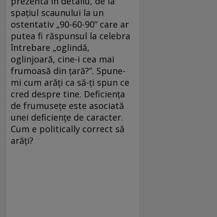
prezentă în detaliu, de la
spaţiul scaunului la un
ostentativ „90-60-90” care ar
putea fi răspunsul la celebra
întrebare „oglindă,
oglinjoară, cine-i cea mai
frumoasă din ţară?”. Spune-
mi cum arăţi ca să-ţi spun ce
cred despre tine. Deficienţa
de frumuseţe este asociată
unei deficienţe de caracter.
Cum e politically correct să
arăţi?