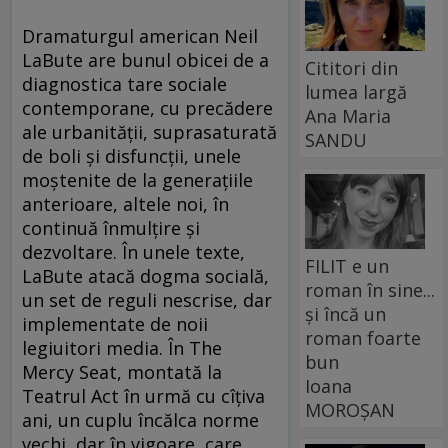
Dramaturgul american Neil
LaBute are bunul obicei de a
Cititori din
diagnostica tare sociale
lumea largă
contemporane, cu precădere
Ana Maria
ale urbanităţii, suprasaturată
SANDU
de boli şi disfuncţii, unele
moştenite de la generaţiile
anterioare, altele noi, în
continuă înmulţire şi
dezvoltare. În unele texte,
FILIT e un
LaBute atacă dogma socială,
roman în sine...
un set de reguli nescrise, dar
și încă un
implementate de noii
roman foarte
legiuitori media. În The
bun
Mercy Seat, montată la
Ioana
Teatrul Act în urmă cu cîţiva
MOROȘAN
ani, un cuplu încălca norme
vechi, dar în vigoare, care