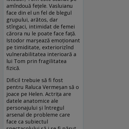
amîndouă feţele. Vasluianu
face din el un fel de blegul
grupului, arătos, dar
stîngaci, intimidat de femei
cărora nu le poate face faţă.
Istodor marşează emoţionant
pe timiditate, exteriorizînd
vulnerabilitatea interioară a
lui Tom prin fragilitatea
fizică.
Dificil trebuie să fi fost
pentru Raluca Vermeşan să o
joace pe Helen. Actriţa are
datele anatomice ale
personajului şi întregul
arsenal de probleme care
face ca subiectul
spectacolului să i se fi părut