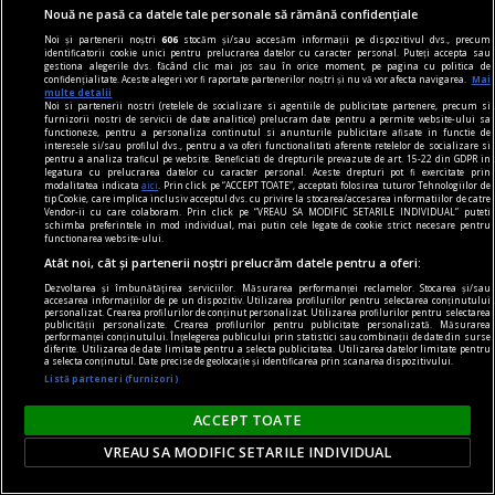
Constantin VICĂ
Nouă ne pasă ca datele tale personale să rămână confidențiale
Noi și partenerii noștri
606
stocăm și/sau accesăm informații pe dispozitivul dvs., precum
identificatorii cookie unici pentru prelucrarea datelor cu caracter personal. Puteți accepta sau
gestiona alegerile dvs. făcând clic mai jos sau în orice moment, pe pagina cu politica de
confidențialitate. Aceste alegeri vor fi raportate partenerilor noștri și nu vă vor afecta navigarea.
Mai
multe detalii
Noi si partenerii nostri (retelele de socializare si agentiile de publicitate partenere, precum si
furnizorii nostri de servicii de date analitice) prelucram date pentru a permite website-ului sa
functioneze, pentru a personaliza continutul si anunturile publicitare afisate in functie de
interesele si/sau profilul dvs., pentru a va oferi functionalitati aferente retelelor de socializare si
pentru a analiza traficul pe website. Beneficiati de drepturile prevazute de art. 15-22 din GDPR in
legatura cu prelucrarea datelor cu caracter personal. Aceste drepturi pot fi exercitate prin
modalitatea indicata
aici
. Prin click pe “ACCEPT TOATE”, acceptati folosirea tuturor Tehnologiilor de
tip Cookie, care implica inclusiv acceptul dvs. cu privire la stocarea/accesarea informatiilor de catre
Vendor-ii cu care colaboram. Prin click pe “VREAU SA MODIFIC SETARILE INDIVIDUAL” puteti
schimba preferintele in mod individual, mai putin cele legate de cookie strict necesare pentru
functionarea website-ului.
Atât noi, cât și partenerii noștri prelucrăm datele pentru a oferi:
Dezvoltarea și îmbunătățirea serviciilor. Măsurarea performanței reclamelor. Stocarea și/sau
accesarea informațiilor de pe un dispozitiv. Utilizarea profilurilor pentru selectarea conținutului
personalizat. Crearea profilurilor de conținut personalizat. Utilizarea profilurilor pentru selectarea
publicității personalizate. Crearea profilurilor pentru publicitate personalizată. Măsurarea
performanței conținutului. Înțelegerea publicului prin statistici sau combinații de date din surse
publicitate
diferite. Utilizarea de date limitate pentru a selecta publicitatea. Utilizarea datelor limitate pentru
a selecta conținutul. Date precise de geolocație și identificarea prin scanarea dispozitivului.
Top 3 cele mai frecvente probleme ale pielii și
Listă parteneri (furnizori)
cum le poți combate
ACCEPT TOATE
Nu uita să faci schimbări și în alimentație:
VREAU SA MODIFIC SETARILE INDIVIDUAL
consumă produse cu indice glicemic mai scăzut
și evită excesul de lactate.