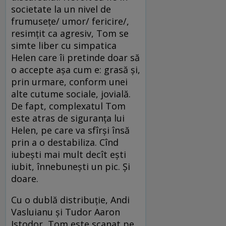
societate la un nivel de
frumuseţe/ umor/ fericire/,
resimţit ca agresiv, Tom se
simte liber cu simpatica
Helen care îi pretinde doar să
o accepte aşa cum e: grasă şi,
prin urmare, conform unei
alte cutume sociale, jovială.
De fapt, complexatul Tom
este atras de siguranţa lui
Helen, pe care va sfîrşi însă
prin a o destabiliza. Cînd
iubeşti mai mult decît eşti
iubit, înnebuneşti un pic. Şi
doare.
Cu o dublă distribuţie, Andi
Vasluianu şi Tudor Aaron
Istodor, Tom este scanat pe