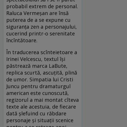
probabil extrem de personal.
Raluca Vermeşan are însă
puterea de a se expune cu
siguranţa zen a personajului,
cucerind printr-o serenitate
încîntătoare.
În traducerea scînteietoare a
Irinei Velcescu, textul îşi
păstrează marca LaBute,
replica scurtă, ascuţită, plină
de umor. Simpatia lui Cristi
Juncu pentru dramaturgul
american este cunoscută,
regizorul a mai montat cîteva
texte ale acestuia, de fiecare
dată şlefuind cu răbdare
personaje şi situaţii scenice
pentru a se retrage apoi