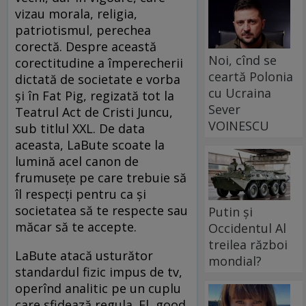
vizau morala, religia,
patriotismul, perechea
corectă. Despre această
Noi, cînd se
corectitudine a împerecherii
ceartă Polonia
dictată de societate e vorba
cu Ucraina
şi în Fat Pig, regizată tot la
Sever
Teatrul Act de Cristi Juncu,
VOINESCU
sub titlul XXL. De data
aceasta, LaBute scoate la
lumină acel canon de
frumuseţe pe care trebuie să
îl respecţi pentru ca şi
societatea să te respecte sau
Putin și
măcar să te accepte.
Occidentul Al
treilea război
LaBute atacă usturător
mondial?
standardul fizic impus de tv,
operînd analitic pe un cuplu
care sfidează regula. El, good