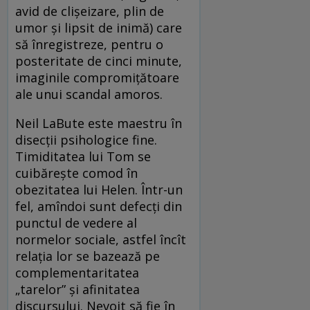
avid de clişeizare, plin de
umor şi lipsit de inimă) care
să înregistreze, pentru o
posteritate de cinci minute,
imaginile compromiţătoare
ale unui scandal amoros.
Neil LaBute este maestru în
disecţii psihologice fine.
Timiditatea lui Tom se
cuibăreşte comod în
obezitatea lui Helen. Într-un
fel, amîndoi sunt defecţi din
punctul de vedere al
normelor sociale, astfel încît
relaţia lor se bazează pe
complementaritatea
„tarelor” şi afinitatea
discursului. Nevoit să fie în