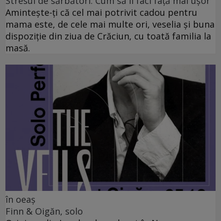
Stresul de sărbători. Cum să îi faci față mai ușor
Amintește-ți că cel mai potrivit cadou pentru
mama este, de cele mai multe ori, veselia și buna
dispoziție din ziua de Crăciun, cu toată familia la
masă.
în oeaș
Finn & Oigăn, solo