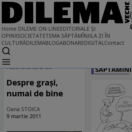
Home
DILEME ON-LINE
EDITORIALE ȘI
OPINII
SOCIETATE
TEMA SĂPTĂMÎNII
LA ZI ÎN
CULTURĂ
DILEMABLOG
ABONARE
DIGITAL
Contact
Home
CARICATU
Dileme on-line
Rosencrantz & Co.
SĂPTĂMÎNI
Despre graşi,
numai de bine
Oana STOICA
9 martie 2011