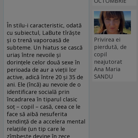
OCTOMBRIE
În stilu-i caracteristic, odată
cu subiectul, LaBute tîrăşte
Privirea ei
şi o trenă vaporoasă de
pierdută, de
subteme. Un hiatus se cască
copil
uriaş între nevoile şi
neajutorat
dorinţele celor două sexe în
Ana Maria
perioada de aur a vieţii lor
SANDU
active, adică între 20 şi 35 de
ani. Ele (încă) au nevoie de o
identificare socială prin
încadrarea în tiparul clasic
soţ – copil – casă, ceea ce le
face să aibă nesuferita
tendinţă de a accelera mental
relaţiile (un tip care le
zîmbeşte devine în zece