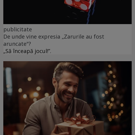
publicitate
De unde vine expresia „Zarurile au fost
aruncate"?
„Să înceapă jocul!”.