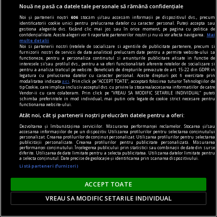
Nouă ne pasă ca datele tale personale să rămână confidențiale
Ceuta și Melilla.
Noi și partenerii noștri
606
stocăm și/sau accesăm informații pe dispozitivul dvs., precum
identificatorii cookie unici pentru prelucrarea datelor cu caracter personal. Puteți accepta sau
gestiona alegerile dvs. făcând clic mai jos sau în orice moment, pe pagina cu politica de
confidențialitate. Aceste alegeri vor fi raportate partenerilor noștri și nu vă vor afecta navigarea.
Mai
multe detalii
Noi si partenerii nostri (retelele de socializare si agentiile de publicitate partenere, precum si
furnizorii nostri de servicii de date analitice) prelucram date pentru a permite website-ului sa
functioneze, pentru a personaliza continutul si anunturile publicitare afisate in functie de
interesele si/sau profilul dvs., pentru a va oferi functionalitati aferente retelelor de socializare si
pentru a analiza traficul pe website. Beneficiati de drepturile prevazute de art. 15-22 din GDPR in
legatura cu prelucrarea datelor cu caracter personal. Aceste drepturi pot fi exercitate prin
modalitatea indicata
aici
. Prin click pe “ACCEPT TOATE”, acceptati folosirea tuturor Tehnologiilor de
tip Cookie, care implica inclusiv acceptul dvs. cu privire la stocarea/accesarea informatiilor de catre
Vendor-ii cu care colaboram. Prin click pe “VREAU SA MODIFIC SETARILE INDIVIDUAL” puteti
schimba preferintele in mod individual, mai putin cele legate de cookie strict necesare pentru
functionarea website-ului.
Atât noi, cât și partenerii noștri prelucrăm datele pentru a oferi:
Dezvoltarea și îmbunătățirea serviciilor. Măsurarea performanței reclamelor. Stocarea și/sau
accesarea informațiilor de pe un dispozitiv. Utilizarea profilurilor pentru selectarea conținutului
personalizat. Crearea profilurilor de conținut personalizat. Utilizarea profilurilor pentru selectarea
publicității personalizate. Crearea profilurilor pentru publicitate personalizată. Măsurarea
performanței conținutului. Înțelegerea publicului prin statistici sau combinații de date din surse
diferite. Utilizarea de date limitate pentru a selecta publicitatea. Utilizarea datelor limitate pentru
Inteligența artificială transformă
a selecta conținutul. Date precise de geolocație și identificarea prin scanarea dispozitivului.
Listă parteneri (furnizori)
departamentele de resurse umane. Milioane de
locuri de muncă ar putea fi afectate
ACCEPT TOATE
Adoptarea accelerată a inteligenței artificiale
VREAU SA MODIFIC SETARILE INDIVIDUAL
schimbă profund modul în care companiile își
gestionează activitatea de resurse umane, iar