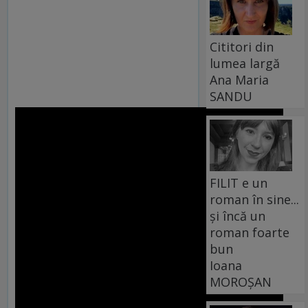
Cititori din
lumea largă
Ana Maria
SANDU
FILIT e un
roman în sine...
și încă un
roman foarte
bun
Ioana
MOROȘAN