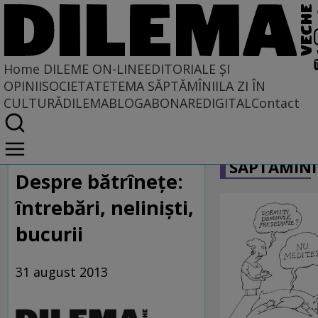
Home
DILEME ON-LINE
EDITORIALE ȘI
OPINII
SOCIETATE
TEMA SĂPTĂMÎNII
LA ZI ÎN
CULTURĂ
DILEMABLOG
ABONARE
DIGITAL
Contact
Home
CARICATU
Dileme on-line
SĂPTĂMÎNI
Despre bătrînețe:
întrebări, neliniști,
bucurii
31 august 2013