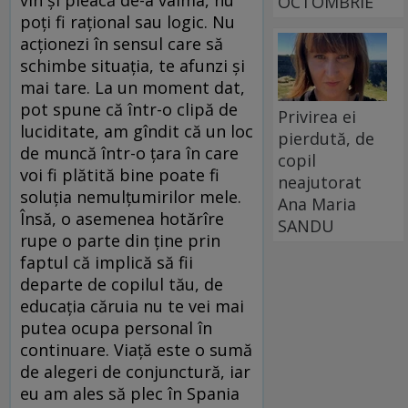
vin și pleacă de-a valma, nu
OCTOMBRIE
poți fi rațional sau logic. Nu
acționezi în sensul care să
schimbe situația, te afunzi și
mai tare. La un moment dat,
pot spune că într-o clipă de
Privirea ei
luciditate, am gîndit că un loc
pierdută, de
de muncă într-o țara în care
copil
voi fi plătită bine poate fi
neajutorat
soluția nemulțumirilor mele.
Ana Maria
Însă, o asemenea hotărîre
SANDU
rupe o parte din ține prin
faptul că implică să fii
departe de copilul tău, de
educația căruia nu te vei mai
putea ocupa personal în
continuare. Viață este o sumă
de alegeri de conjunctură, iar
eu am ales să plec în Spania