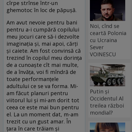
cîrpe strînse într-un
ghemotoc în loc de păpușă.
Am avut nevoie pentru bani
Noi, cînd se
pentru a-i cumpără copilului
ceartă Polonia
meu jocuri care să-i dezvolte
cu Ucraina
imaginația și, mai apoi, cărți
Sever
și caiete. Am fost convinsă că
VOINESCU
trezind în copilul meu dorința
de a cunoaște cît mai multe,
de a învăța, voi fi mîndră de
toate performanțele
adultului ce se va forma. Mi-
Putin și
am făcut planuri pentru
Occidentul Al
viitorul lui și mi-am dorit tot
treilea război
ceea ce este mai bun pentru
mondial?
el. La un moment dat, m-am
trezit cu un gust amar. În
țara în care trăiam și