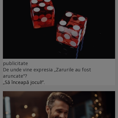
publicitate
De unde vine expresia „Zarurile au fost
aruncate"?
„Să înceapă jocul!”.