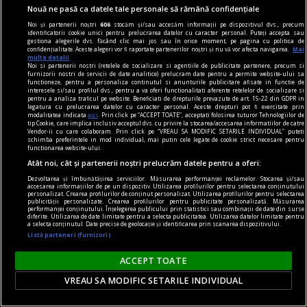
Nouă ne pasă ca datele tale personale să rămână confidențiale
Noi și partenerii noștri
606
stocăm și/sau accesăm informații pe dispozitivul dvs., precum
identificatorii cookie unici pentru prelucrarea datelor cu caracter personal. Puteți accepta sau
gestiona alegerile dvs. făcând clic mai jos sau în orice moment, pe pagina cu politica de
confidențialitate. Aceste alegeri vor fi raportate partenerilor noștri și nu vă vor afecta navigarea.
Mai
multe detalii
Noi si partenerii nostri (retelele de socializare si agentiile de publicitate partenere, precum si
furnizorii nostri de servicii de date analitice) prelucram date pentru a permite website-ului sa
functioneze, pentru a personaliza continutul si anunturile publicitare afisate in functie de
interesele si/sau profilul dvs., pentru a va oferi functionalitati aferente retelelor de socializare si
publicitate
pentru a analiza traficul pe website. Beneficiati de drepturile prevazute de art. 15-22 din GDPR in
legatura cu prelucrarea datelor cu caracter personal. Aceste drepturi pot fi exercitate prin
Aproximativ 33% dintre parfumurile masculine
modalitatea indicata
aici
. Prin click pe “ACCEPT TOATE”, acceptati folosirea tuturor Tehnologiilor de
tip Cookie, care implica inclusiv acceptul dvs. cu privire la stocarea/accesarea informatiilor de catre
sînt folosite de femei! Ce ingrediente au astfel de
Vendor-ii cu care colaboram. Prin click pe “VREAU SA MODIFIC SETARILE INDIVIDUAL” puteti
schimba preferintele in mod individual, mai putin cele legate de cookie strict necesare pentru
parfumuri?
functionarea website-ului.
Atât noi, cât și partenerii noștri prelucrăm datele pentru a oferi:
Foarte apreciate sînt și parfumurile orientale
Dezvoltarea și îmbunătățirea serviciilor. Măsurarea performanței reclamelor. Stocarea și/sau
pentru bărbați, care au note unice, catifelate,
accesarea informațiilor de pe un dispozitiv. Utilizarea profilurilor pentru selectarea conținutului
personalizat. Crearea profilurilor de conținut personalizat. Utilizarea profilurilor pentru selectarea
arome de vanilie și alte condimente minunate.
publicității personalizate. Crearea profilurilor pentru publicitate personalizată. Măsurarea
performanței conținutului. Înțelegerea publicului prin statistici sau combinații de date din surse
diferite. Utilizarea de date limitate pentru a selecta publicitatea. Utilizarea datelor limitate pentru
a selecta conținutul. Date precise de geolocație și identificarea prin scanarea dispozitivului.
Listă parteneri (furnizori)
ACCEPT TOATE
VREAU SA MODIFIC SETARILE INDIVIDUAL