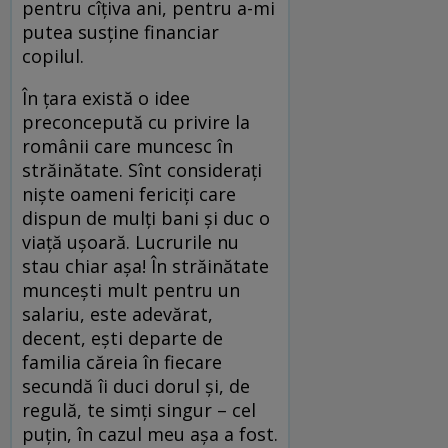
pentru cîțiva ani, pentru a-mi
putea susține financiar
copilul.
În țara există o idee
preconcepută cu privire la
românii care muncesc în
străinătate. Sînt considerați
niște oameni fericiți care
dispun de mulți bani și duc o
viață ușoară. Lucrurile nu
stau chiar așa! În străinătate
muncești mult pentru un
salariu, este adevărat,
decent, ești departe de
familia căreia în fiecare
secundă îi duci dorul și, de
regulă, te simți singur – cel
puțin, în cazul meu așa a fost.