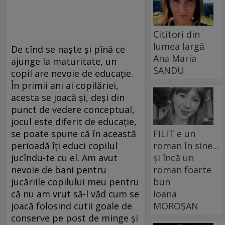
Cititori din
lumea largă
De cînd se naște și pînă ce
Ana Maria
ajunge la maturitate, un
SANDU
copil are nevoie de educație.
În primii ani ai copilăriei,
acesta se joacă și, deși din
punct de vedere conceptual,
jocul este diferit de educație,
FILIT e un
se poate spune că în această
roman în sine...
perioadă îți educi copilul
și încă un
jucîndu-te cu el. Am avut
roman foarte
nevoie de bani pentru
bun
jucăriile copilului meu pentru
Ioana
că nu am vrut să-l văd cum se
MOROȘAN
joacă folosind cutii goale de
conserve pe post de minge și