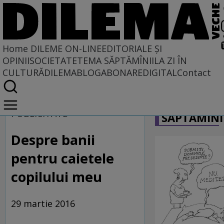
Home
DILEME ON-LINE
EDITORIALE ȘI
OPINII
SOCIETATE
TEMA SĂPTĂMÎNII
LA ZI ÎN
CULTURĂ
DILEMABLOG
ABONARE
DIGITAL
Contact
Home
CARICATU
Dileme on-line
PUBLICITATE
SĂPTĂMÎNI
Despre banii
pentru caietele
copilului meu
29 martie 2016