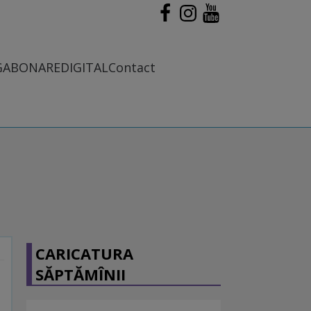
G
ABONARE
DIGITAL
Contact
CARICATURA
SĂPTĂMÎNII