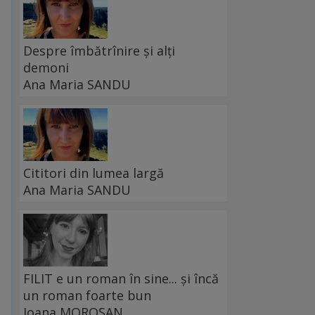
Despre îmbătrînire și alți
demoni
Ana Maria SANDU
Cititori din lumea largă
Ana Maria SANDU
FILIT e un roman în sine... și încă
un roman foarte bun
Ioana MOROȘAN