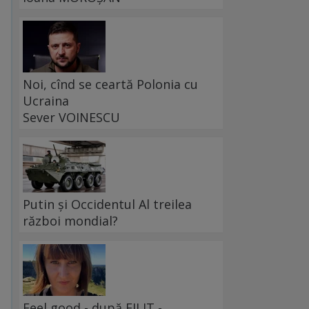
Noi, cînd se ceartă Polonia cu
Ucraina
Sever VOINESCU
Putin și Occidentul Al treilea
război mondial?
Feel good - după FILIT -