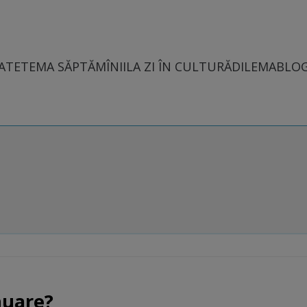
ATE
TEMA SĂPTĂMÎNII
LA ZI ÎN CULTURĂ
DILEMABLO
inuare?