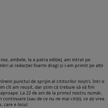
unse, ambele, la a patra ediție), am intrat pe
i ai redacției foarte dragi și i-am primit pe alții
mînem punctul de sprijin al cititorilor noștri, într-o
im cît am reușit, dar știm că trebuie să vă fim
 aproape. La 22 de ani de la primul nostru număr,
n continuare (sau de ce nu ne mai citiți), ce ați vrea
u, care e locul