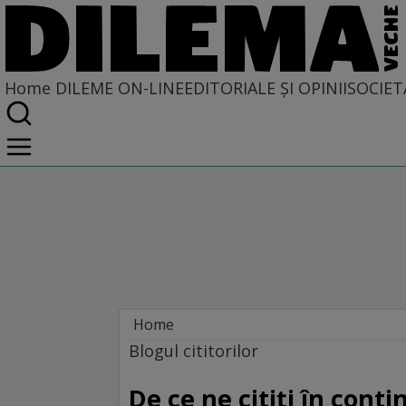
Home
DILEME ON-LINE
EDITORIALE ȘI OPINII
SOCIET
Home
Dileme on-line
Blogul cititorilor
De ce ne citiți în cont