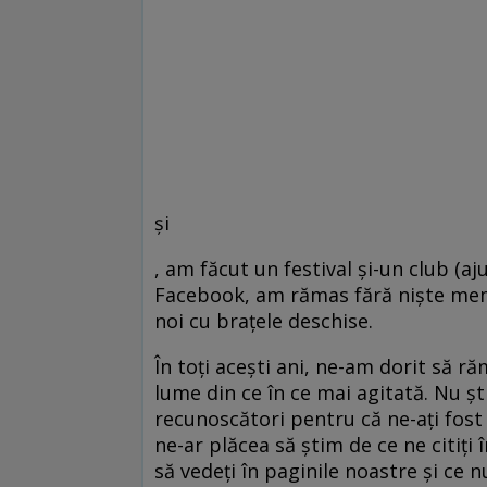
și
, am făcut un festival și-un club (aj
Facebook, am rămas fără niște membr
noi cu brațele deschise.
În toți acești ani, ne-am dorit să ră
lume din ce în ce mai agitată. Nu șt
recunoscători pentru că ne-ați fost
ne-ar plăcea să știm de ce ne citiți î
să vedeți în paginile noastre și ce n