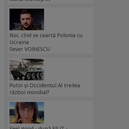
Noi, cînd se ceartă Polonia cu
Ucraina
Sever VOINESCU
Putin și Occidentul Al treilea
război mondial?
Feel good - după FILIT -