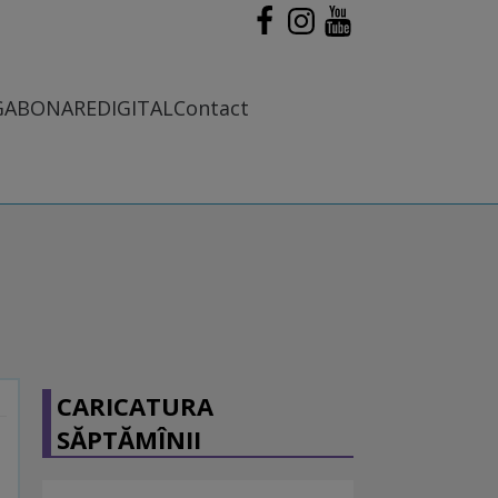
G
ABONARE
DIGITAL
Contact
CARICATURA
SĂPTĂMÎNII