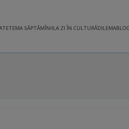
ATE
TEMA SĂPTĂMÎNII
LA ZI ÎN CULTURĂ
DILEMABLO