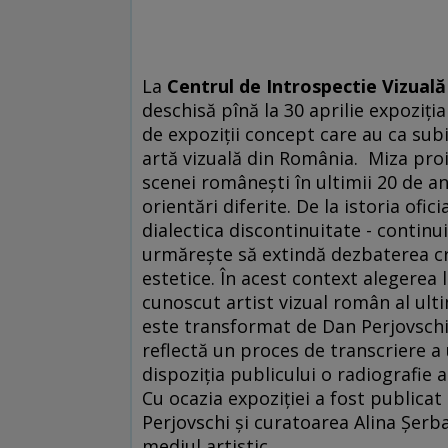
La
Centrul de Introspectie Vizuală
deschisă pînă la 30 aprilie expoziţia
de expoziţii concept care au ca subi
artă vizuală din România. Miza pro
scenei româneşti în ultimii 20 de ani,
orientări diferite. De la istoria ofic
dialectica discontinuitate - continu
urmăreşte să extindă dezbaterea crit
estetice. În acest context alegerea l
cunoscut artist vizual român al ultim
este transformat de Dan Perjovschi 
reflectă un proces de transcriere a
dispoziţia publicului o radiografie 
Cu ocazia expoziţiei a fost publicat
Perjovschi şi curatoarea Alina Şerba
mediul artistic.