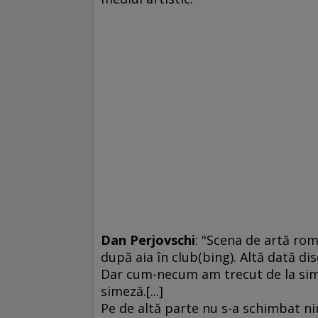
Dan Perjovschi
: "Scena de artă ro
după aia în club(bing). Altă dată d
Dar cum-necum am trecut de la simez
simeză.[...]
Pe de altă parte nu s-a schimbat ni