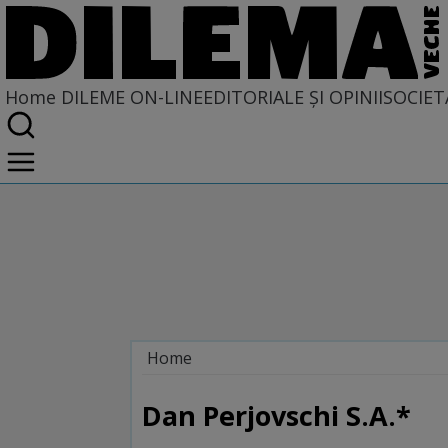
Home
DILEME ON-LINE
EDITORIALE ȘI OPINII
SOCIET
Home
Dileme on-line
Dan Perjovschi S.A.*