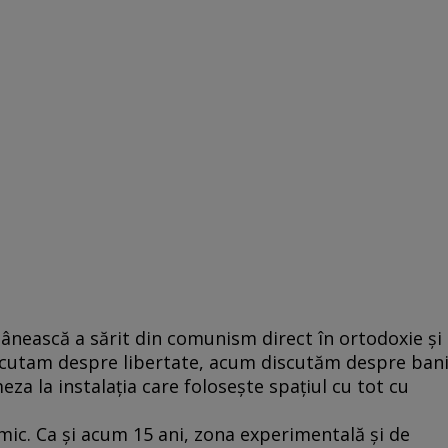
mânească a sărit din comunism direct în ortodoxie şi
iscutam despre libertate, acum discutăm despre bani
a la instalaţia care foloseşte spaţiul cu tot cu
mic. Ca şi acum 15 ani, zona experimentală şi de