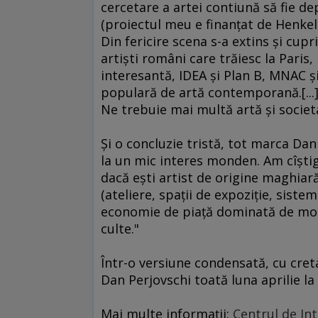
cercetare a artei contiună să fie de
(proiectul meu e finanţat de Henkel, 
Din fericire scena s-a extins şi cupr
artişti români care trăiesc la Pari
interesantă, IDEA şi Plan B, MNAC şi
populară de artă contemporană.[...
Ne trebuie mai multă artă şi societat
Şi o concluzie tristă, tot marca Dan 
la un mic interes monden. Am cîştig
dacă eşti artist de origine maghiară
(ateliere, spaţii de expoziţie, siste
economie de piaţă dominată de mogul
culte."
Într-o versiune condensată, cu creta
Dan Perjovschi toată luna aprilie la 
Mai multe informaţii:
Centrul de Int