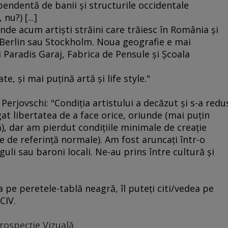
pendentă de banii şi structurile occidentale
nu?) [...]
inde acum artişti străini care trăiesc în România şi
s, Berlin sau Stockholm. Noua geografie e mai
 Paradis Garaj, Fabrica de Pensule şi Şcoala
]
e, şi mai puţină artă şi life style."
Perjovschi: "Condiţia artistului a decăzut şi s-a redu
at libertatea de a face orice, oriunde (mai puţin
), dar am pierdut condiţiile minimale de creaţie
me de referinţă normale). Am fost aruncaţi într-o
i sau baroni locali. Ne-au prins între cultură şi
 pe peretele-tablă neagră, îl puteţi citi/vedea pe
CIV.
rospecție Vizuală