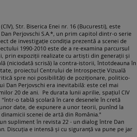
(CIV), Str. Biserica Enei nr. 16 (Bucuresti), este
 Dan Perjovschi S.A.*, un prim capitol dintr-o serie
ect de investigaţie condiţia prezentă a scenei de
iectului 1990-2010 este de a re-examina parcursul
 prin expoziţii realizate cu artişti din generaţii şi
ială (niciodată scrisă) la contra-istorii, întotdeauna în
itate, proiectul Centrului de Introspecţie Vizuală
ică spre noi posibilităţi de poziţionare, politico-
ui Dan Perjovschi era inevitabilă: este cel mai
ilor 20 de ani. Pe durata lunii aprilie, spaţiul CIV
"într-o tablă şcolară în care desenele în cretă
 unor date, de expunere a unor teorii, punînd la
a dinamicii scenei de artă din România."
 un supliment în revista 22 - un dialog între Dan
n. Discuţia e intensă şi cu siguranţă va pune pe jar