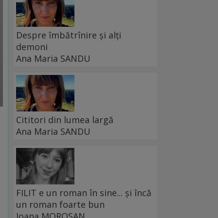
Despre îmbătrînire și alți
demoni
Ana Maria SANDU
Cititori din lumea largă
Ana Maria SANDU
FILIT e un roman în sine... și încă
un roman foarte bun
Ioana MOROȘAN