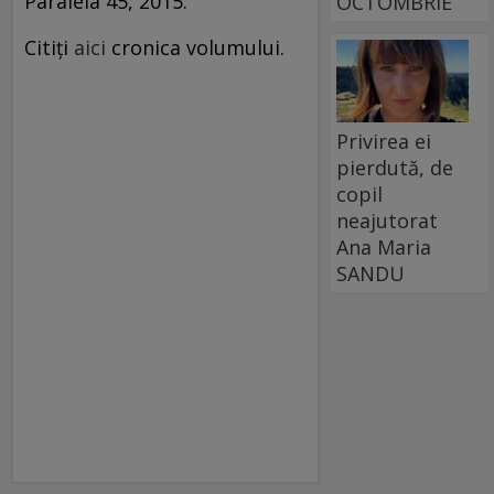
Paralela 45, 2015.
OCTOMBRIE
Citiţi
aici
cronica volumului.
Privirea ei
pierdută, de
copil
neajutorat
Ana Maria
SANDU