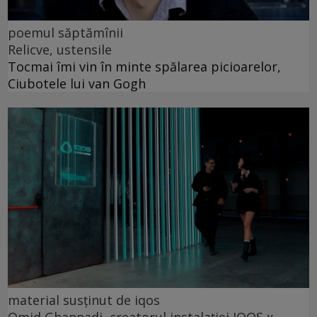
poemul săptămînii
Relicve, ustensile
Tocmai îmi vin în minte spălarea picioarelor,
Ciubotele lui van Gogh
material susținut de iqos