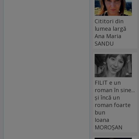
Cititori din
lumea largă
Ana Maria
SANDU
FILIT e un
roman în sine...
și încă un
roman foarte
bun
Ioana
MOROȘAN