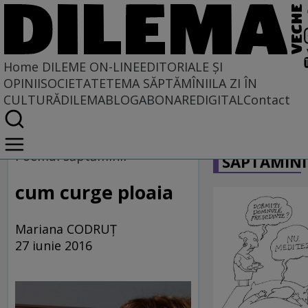
Home
DILEME ON-LINE
EDITORIALE ȘI
OPINII
SOCIETATE
TEMA SĂPTĂMÎNII
LA ZI ÎN
CULTURĂ
DILEMABLOG
ABONARE
DIGITAL
Contact
Home
CARICATU
Dileme on-line
Poemul săptămînii
SĂPTĂMÎNI
cum curge ploaia
Mariana CODRUŢ
27 iunie 2016