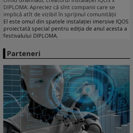
Omid Ghannadi, creatorul instalației IQOS x
DIPLOMA: Apreciez că sînt companii care se
implică atît de vizibil în sprijinul comunității
El este omul din spatele instalației imersive IQOS
proiectată special pentru ediția de anul acesta a
festivalului DIPLOMA.
Parteneri