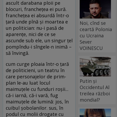
ascult darabana ploii pe
blocuri, francheţea ei pură.
francheţea ei absurdă într-o
ţară unde pînă şi moartea e
Noi, cînd se
un politician: nu-i pasă de
ceartă Polonia
aparenţe, nici de ce se
cu Ucraina
ascunde sub ele, un singur ţel
Sever
pompîndu-i sîngele-n inimă –
VOINESCU
să învingă.
cum curge ploaia într-o ţară
de politicieni, un teatru în
care personajelor de prim-
Putin și
plan le-au luat locul
Occidentul Al
maimuţele cu funduri roşii...
treilea război
că-i iarnă, că-i vară, fug
mondial?
maimuţele de lumină: jos, în
cuibul şobolanilor. sus, în
podul cu molii drogate cu