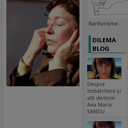
Barburisme
DILEMA
BLOG
Despre
îmbătrînire și
alți demoni
Ana Maria
SANDU