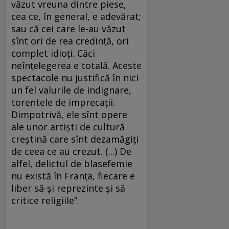
văzut vreuna dintre piese,
cea ce, în general, e adevărat;
sau că cei care le-au văzut
sînt ori de rea credinţă, ori
complet idioţi. Căci
neînţelegerea e totală. Aceste
spectacole nu justifică în nici
un fel valurile de indignare,
torentele de imprecaţii.
Dimpotrivă, ele sînt opere
ale unor artişti de cultură
creştină care sînt dezamăgiţi
de ceea ce au crezut. (...) De
alfel, delictul de blasefemie
nu există în Franţa, fiecare e
liber să-şi reprezinte şi să
critice religiile”.