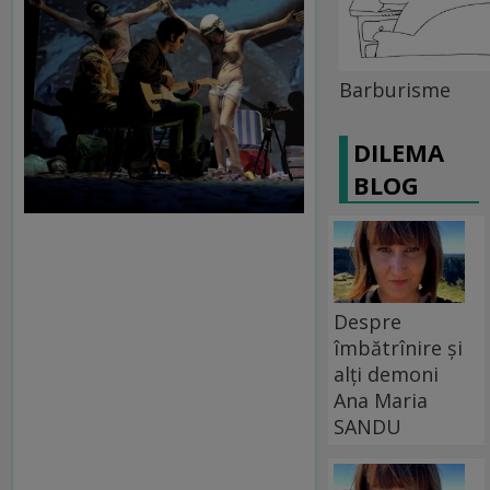
Barburisme
DILEMA
BLOG
Despre
îmbătrînire și
alți demoni
Ana Maria
SANDU