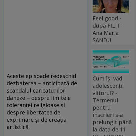
Feel good -
după FILIT -
Ana Maria
SANDU
Aceste episoade redeschid
Cum își văd
dezbaterea – anticipată de
adolescenții
scandalul caricaturilor
viitorul? -
daneze – despre limitele
Termenul
toleranţei religioase şi
pentru
despre libertatea de
înscrieri s-a
exprimare şi de creaţia
prelungit până
artistică.
la data de 11