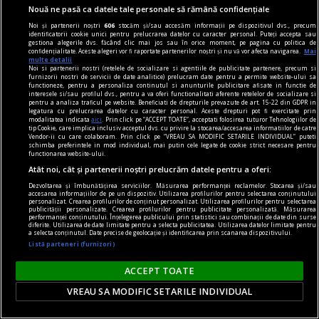
Nouă ne pasă ca datele tale personale să rămână confidențiale
Noi și partenerii noștri
606
stocăm și/sau accesăm informații pe dispozitivul dvs., precum
identificatorii cookie unici pentru prelucrarea datelor cu caracter personal. Puteți accepta sau
gestiona alegerile dvs. făcând clic mai jos sau în orice moment, pe pagina cu politica de
confidențialitate. Aceste alegeri vor fi raportate partenerilor noștri și nu vă vor afecta navigarea.
Mai
multe detalii
Noi si partenerii nostri (retelele de socializare si agentiile de publicitate partenere, precum si
furnizorii nostri de servicii de date analitice) prelucram date pentru a permite website-ului sa
functioneze, pentru a personaliza continutul si anunturile publicitare afisate in functie de
interesele si/sau profilul dvs., pentru a va oferi functionalitati aferente retelelor de socializare si
pentru a analiza traficul pe website. Beneficiati de drepturile prevazute de art. 15-22 din GDPR in
legatura cu prelucrarea datelor cu caracter personal. Aceste drepturi pot fi exercitate prin
modalitatea indicata
aici
. Prin click pe “ACCEPT TOATE”, acceptati folosirea tuturor Tehnologiilor de
tip Cookie, care implica inclusiv acceptul dvs. cu privire la stocarea/accesarea informatiilor de catre
material susținut de iqos
Vendor-ii cu care colaboram. Prin click pe “VREAU SA MODIFIC SETARILE INDIVIDUAL” puteti
schimba preferintele in mod individual, mai putin cele legate de cookie strict necesare pentru
Omid Ghannadi, creatorul instalației IQOS x
functionarea website-ului.
DIPLOMA: Apreciez că sînt companii care se
Atât noi, cât și partenerii noștri prelucrăm datele pentru a oferi:
implică atît de vizibil în sprijinul comunității
Dezvoltarea și îmbunătățirea serviciilor. Măsurarea performanței reclamelor. Stocarea și/sau
accesarea informațiilor de pe un dispozitiv. Utilizarea profilurilor pentru selectarea conținutului
personalizat. Crearea profilurilor de conținut personalizat. Utilizarea profilurilor pentru selectarea
El este omul din spatele instalației imersive IQOS
publicității personalizate. Crearea profilurilor pentru publicitate personalizată. Măsurarea
performanței conținutului. Înțelegerea publicului prin statistici sau combinații de date din surse
proiectată special pentru ediția de anul acesta a
diferite. Utilizarea de date limitate pentru a selecta publicitatea. Utilizarea datelor limitate pentru
a selecta conținutul. Date precise de geolocație și identificarea prin scanarea dispozitivului.
festivalului DIPLOMA.
Listă parteneri (furnizori)
ACCEPT TOATE
Parteneri
VREAU SA MODIFIC SETARILE INDIVIDUAL