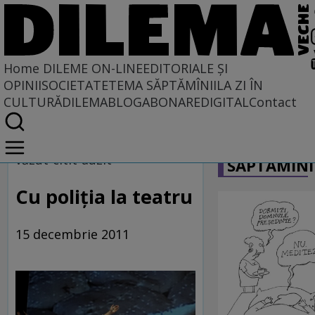
Home
DILEME ON-LINE
EDITORIALE ȘI
OPINII
SOCIETATE
TEMA SĂPTĂMÎNII
LA ZI ÎN
CULTURĂ
DILEMABLOG
ABONARE
DIGITAL
Contact
Home
CARICATU
Dileme on-line
văzut-citit-auzit
SĂPTĂMÎNI
Cu poliţia la teatru
15 decembrie 2011