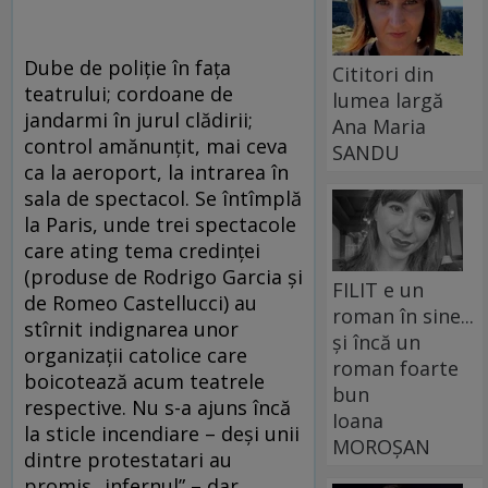
Dube de poliţie în faţa
Cititori din
teatrului; cordoane de
lumea largă
jandarmi în jurul clădirii;
Ana Maria
control amănunţit, mai ceva
SANDU
ca la aeroport, la intrarea în
sala de spectacol. Se întîmplă
la Paris, unde trei spectacole
care ating tema credinţei
(produse de Rodrigo Garcia şi
FILIT e un
de Romeo Castellucci) au
roman în sine...
stîrnit indignarea unor
și încă un
organizaţii catolice care
roman foarte
boicotează acum teatrele
bun
respective. Nu s-a ajuns încă
Ioana
la sticle incendiare – deşi unii
MOROȘAN
dintre protestatari au
promis „infernul” – dar