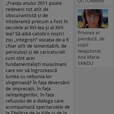
OCTOMBRIE
„Franţa anului 2011 poate
redeveni tot atît de
obscurantistă şi de
intolerantă precum a fost în
secolele al XVI-lea şi al XVII-
Privirea ei
lea? Să aibă catolicii noştri
pierdută, de
zişi „integrişti” vocaţia de-a fi
copil
chiar atît de lamentabili, de
neajutorat
periculoşi şi de caricaturali
Ana Maria
cum sînt acei
SANDU
fundamentalişti musulmani
care vor să îngrozească
lumea cu nebunia lor
sîngeroasă? În faţa deversării
de imprecaţii, în faţa
neînţelegerilor, în faţa
refuzului de a dialoga care
acompaniază spectacolele de
la Théâtre de la Ville şi de la