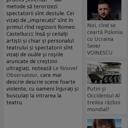
metode să terorizezi
spectatorii sînt destule. Cei
vizaţi de „imprecaţii” sînt în
Noi, cînd se
primul rînd regizorii Romeo
ceartă Polonia
Castellucci; însă şi ceilalţi
cu Ucraina
artişti şi chiar şi personalul
Sever
teatrului şi spectatorii sînt
VOINESCU
vizaţi de ouăle şi roşiile
aruncate de creştinii
ultragiaţi, notează
Le Nouvel
Observateur,
care mai
descrie descrie scene foarte
Putin și
violente, cu oameni înjuraţi şi
Occidentul Al
busculaţi la intrarea la
treilea război
teatru.
mondial?