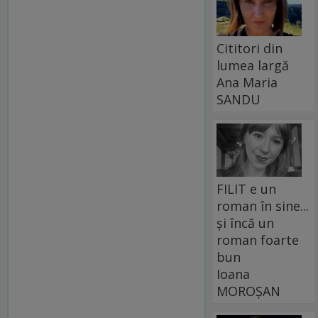
Cititori din
lumea largă
Ana Maria
SANDU
FILIT e un
roman în sine...
și încă un
roman foarte
bun
Ioana
MOROȘAN