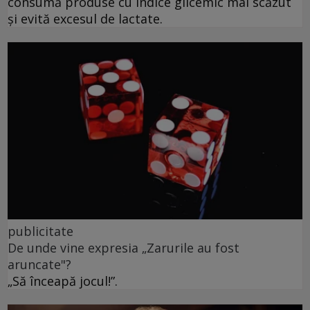
consumă produse cu indice glicemic mai scăzut
și evită excesul de lactate.
publicitate
De unde vine expresia „Zarurile au fost
aruncate"?
„Să înceapă jocul!”.