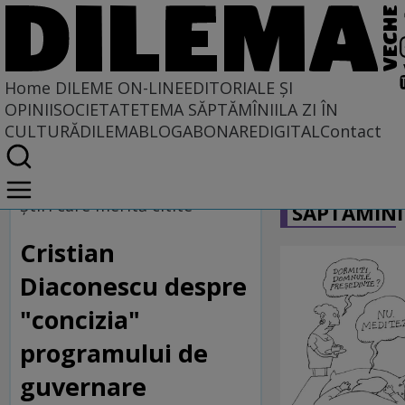
Home
DILEME ON-LINE
EDITORIALE ȘI
OPINII
SOCIETATE
TEMA SĂPTĂMÎNII
LA ZI ÎN
CULTURĂ
DILEMABLOG
ABONARE
DIGITAL
Contact
Home
CARICATU
Dileme on-line
Ştiri care merită citite
SĂPTĂMÎNI
Cristian
Diaconescu despre
"concizia"
programului de
guvernare