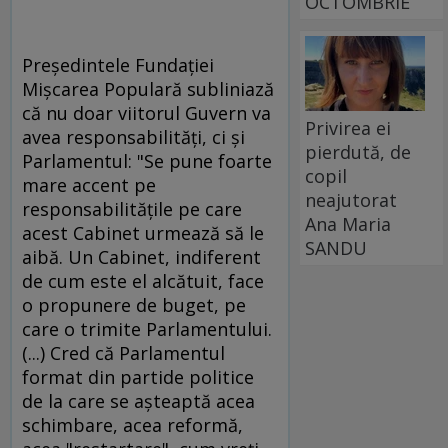
OCTOMBRIE
Preşedintele Fundaţiei
Mişcarea Populară subliniază
că nu doar viitorul Guvern va
Privirea ei
avea responsabilităţi, ci şi
pierdută, de
Parlamentul: "Se pune foarte
copil
mare accent pe
neajutorat
responsabilităţile pe care
Ana Maria
acest Cabinet urmează să le
SANDU
aibă. Un Cabinet, indiferent
de cum este el alcătuit, face
o propunere de buget, pe
care o trimite Parlamentului.
(...) Cred că Parlamentul
format din partide politice
de la care se aşteaptă acea
schimbare, acea reformă,