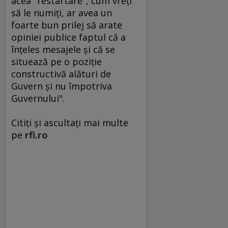
acea "restartare", cum vreţi
să le numiţi, ar avea un
foarte bun prilej să arate
opiniei publice faptul că a
înţeles mesajele şi că se
situează pe o poziţie
constructivă alături de
Guvern şi nu împotriva
Guvernului".
Citiţi şi ascultaţi mai multe
pe
rfi.ro