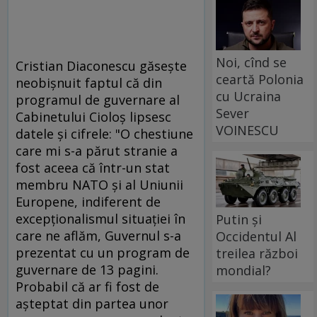
Noi, cînd se
Cristian Diaconescu găseşte
ceartă Polonia
neobişnuit faptul că din
cu Ucraina
programul de guvernare al
Sever
Cabinetului Cioloş lipsesc
VOINESCU
datele şi cifrele: "O chestiune
care mi s-a părut stranie a
fost aceea că într-un stat
membru NATO şi al Uniunii
Europene, indiferent de
excepţionalismul situaţiei în
Putin și
care ne aflăm, Guvernul s-a
Occidentul Al
prezentat cu un program de
treilea război
guvernare de 13 pagini.
mondial?
Probabil că ar fi fost de
aşteptat din partea unor