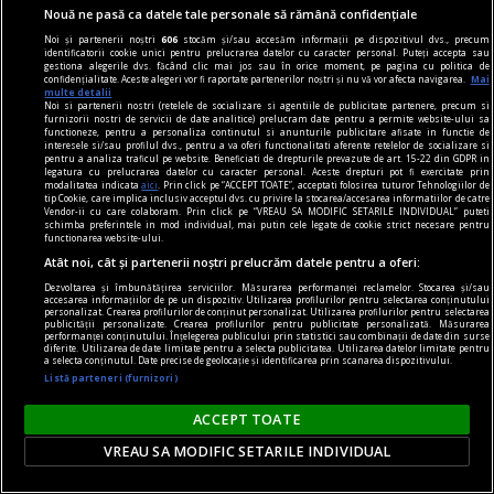
Nouă ne pasă ca datele tale personale să rămână confidențiale
Noi și partenerii noștri
606
stocăm și/sau accesăm informații pe dispozitivul dvs., precum
identificatorii cookie unici pentru prelucrarea datelor cu caracter personal. Puteți accepta sau
gestiona alegerile dvs. făcând clic mai jos sau în orice moment, pe pagina cu politica de
confidențialitate. Aceste alegeri vor fi raportate partenerilor noștri și nu vă vor afecta navigarea.
Mai
Schimbare majoră pe piața muncii. Angajarea
multe detalii
Noi si partenerii nostri (retelele de socializare si agentiile de publicitate partenere, precum si
lucrătorilor străini se mută în online. Anunțul MAI
furnizorii nostri de servicii de date analitice) prelucram date pentru a permite website-ului sa
functioneze, pentru a personaliza continutul si anunturile publicitare afisate in functie de
Ministerul Afacerilor Interne a anunțat joi
interesele si/sau profilul dvs., pentru a va oferi functionalitati aferente retelelor de socializare si
pentru a analiza traficul pe website. Beneficiati de drepturile prevazute de art. 15-22 din GDPR in
lansarea unei platforme digitale prin care
legatura cu prelucrarea datelor cu caracter personal. Aceste drepturi pot fi exercitate prin
modalitatea indicata
aici
. Prin click pe “ACCEPT TOATE”, acceptati folosirea tuturor Tehnologiilor de
angajatorii, agențiile de plasare și autoritățile vor
tip Cookie, care implica inclusiv acceptul dvs. cu privire la stocarea/accesarea informatiilor de catre
Vendor-ii cu care colaboram. Prin click pe “VREAU SA MODIFIC SETARILE INDIVIDUAL” puteti
gestiona online principalele proceduri privind
schimba preferintele in mod individual, mai putin cele legate de cookie strict necesare pentru
functionarea website-ului.
accesul cetățenilor din state terțe pe piața
Atât noi, cât și partenerii noștri prelucrăm datele pentru a oferi:
muncii din România.
Dezvoltarea și îmbunătățirea serviciilor. Măsurarea performanței reclamelor. Stocarea și/sau
accesarea informațiilor de pe un dispozitiv. Utilizarea profilurilor pentru selectarea conținutului
personalizat. Crearea profilurilor de conținut personalizat. Utilizarea profilurilor pentru selectarea
publicității personalizate. Crearea profilurilor pentru publicitate personalizată. Măsurarea
performanței conținutului. Înțelegerea publicului prin statistici sau combinații de date din surse
diferite. Utilizarea de date limitate pentru a selecta publicitatea. Utilizarea datelor limitate pentru
a selecta conținutul. Date precise de geolocație și identificarea prin scanarea dispozitivului.
Listă parteneri (furnizori)
ACCEPT TOATE
VREAU SA MODIFIC SETARILE INDIVIDUAL