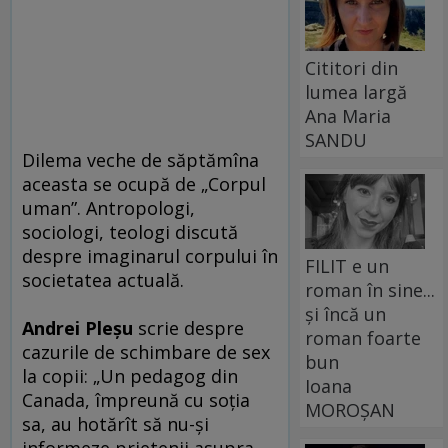
Cititori din
lumea largă
Ana Maria
SANDU
Dilema veche de săptămîna
aceasta se ocupă de „Corpul
uman”. Antropologi,
sociologi, teologi discută
despre imaginarul corpului în
FILIT e un
societatea actuală.
roman în sine...
și încă un
Andrei Pleşu
scrie despre
roman foarte
cazurile de schimbare de sex
bun
la copii: „Un pedagog din
Ioana
Canada, împreună cu soţia
MOROȘAN
sa, au hotărît să nu-şi
informeze prietenii asupra