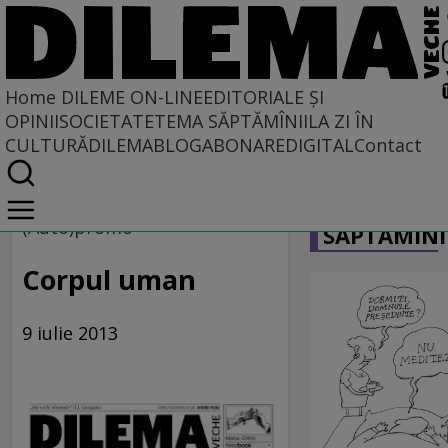
Home
DILEME ON-LINE
EDITORIALE ȘI
OPINII
SOCIETATE
TEMA SĂPTĂMÎNII
LA ZI ÎN
CULTURĂ
DILEMABLOG
ABONARE
DIGITAL
Contact
Home
CARICATU
Dileme on-line
(Auto)promo
SĂPTĂMÎNI
Corpul uman
9 iulie 2013