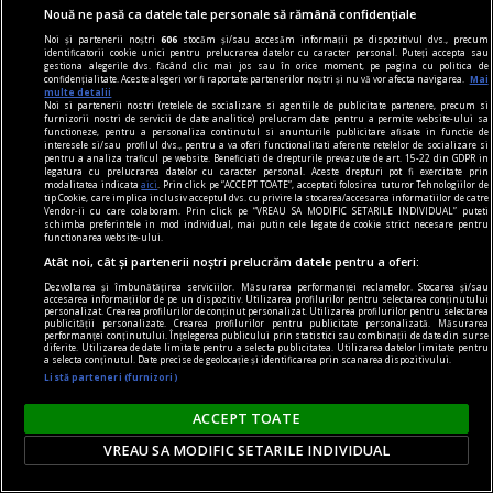
Parteneri
Nouă ne pasă ca datele tale personale să rămână confidențiale
Noi și partenerii noștri
606
stocăm și/sau accesăm informații pe dispozitivul dvs., precum
identificatorii cookie unici pentru prelucrarea datelor cu caracter personal. Puteți accepta sau
gestiona alegerile dvs. făcând clic mai jos sau în orice moment, pe pagina cu politica de
confidențialitate. Aceste alegeri vor fi raportate partenerilor noștri și nu vă vor afecta navigarea.
Mai
multe detalii
Noi si partenerii nostri (retelele de socializare si agentiile de publicitate partenere, precum si
furnizorii nostri de servicii de date analitice) prelucram date pentru a permite website-ului sa
functioneze, pentru a personaliza continutul si anunturile publicitare afisate in functie de
interesele si/sau profilul dvs., pentru a va oferi functionalitati aferente retelelor de socializare si
pentru a analiza traficul pe website. Beneficiati de drepturile prevazute de art. 15-22 din GDPR in
legatura cu prelucrarea datelor cu caracter personal. Aceste drepturi pot fi exercitate prin
modalitatea indicata
aici
. Prin click pe “ACCEPT TOATE”, acceptati folosirea tuturor Tehnologiilor de
tip Cookie, care implica inclusiv acceptul dvs. cu privire la stocarea/accesarea informatiilor de catre
Vendor-ii cu care colaboram. Prin click pe “VREAU SA MODIFIC SETARILE INDIVIDUAL” puteti
schimba preferintele in mod individual, mai putin cele legate de cookie strict necesare pentru
functionarea website-ului.
Atât noi, cât și partenerii noștri prelucrăm datele pentru a oferi:
Dezvoltarea și îmbunătățirea serviciilor. Măsurarea performanței reclamelor. Stocarea și/sau
accesarea informațiilor de pe un dispozitiv. Utilizarea profilurilor pentru selectarea conținutului
personalizat. Crearea profilurilor de conținut personalizat. Utilizarea profilurilor pentru selectarea
publicității personalizate. Crearea profilurilor pentru publicitate personalizată. Măsurarea
performanței conținutului. Înțelegerea publicului prin statistici sau combinații de date din surse
diferite. Utilizarea de date limitate pentru a selecta publicitatea. Utilizarea datelor limitate pentru
Orașele din România care au cucerit doi turiști
a selecta conținutul. Date precise de geolocație și identificarea prin scanarea dispozitivului.
americani. Au ajuns din întâmplare în țara
Listă parteneri (furnizori)
noastră și au cheltuit 4.000 de dolari în 63 de zile
ACCEPT TOATE
România este un adevărat cufăr de comori atunci
VREAU SA MODIFIC SETARILE INDIVIDUAL
când vine vorba despre potențialul turistic. Iar
tot mai mulți vizitatori de dincolo de hotare aleg