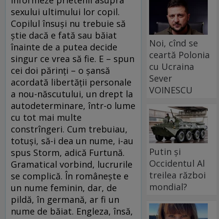
sexului ultimului lor copil.
Copilul însuşi nu trebuie să
ştie dacă e fată sau băiat
Noi, cînd se
înainte de a putea decide
ceartă Polonia
singur ce vrea să fie. E – spun
cu Ucraina
cei doi părinţi – o şansă
Sever
acordată libertăţii personale
VOINESCU
a nou-născutului, un drept la
autodeterminare, într-o lume
cu tot mai multe
constrîngeri. Cum trebuiau,
totuşi, să-i dea un nume, i-au
Putin și
spus Storm, adică Furtună.
Occidentul Al
Gramatical vorbind, lucrurile
treilea război
se complică. În româneşte e
mondial?
un nume feminin, dar, de
pildă, în germană, ar fi un
nume de băiat. Engleza, însă,