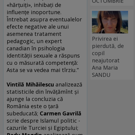
OCTOMBRIE
«hărţuiţi», inhibaţi de
influenţe inoportune.
Întrebat asupra eventualelor
efecte negative ale unui
asemenea tratament
Privirea ei
pedagogic, un expert
pierdută, de
canadian în psihologia
copil
identităţii sexuale a răspuns
neajutorat
cu o măsurată competenţă:
Ana Maria
Asta se va vedea mai tîrziu.”
SANDU
Vintilă Mihăilescu
analizează
statisticile din învăţămînt şi
ajunge la concluzia că
România este o ţară
subeducată;
Carmen Gavrilă
scrie despre Islamul politic -
cazurile Turciei şi Egiptului;
Radu Magdin
analizează cum