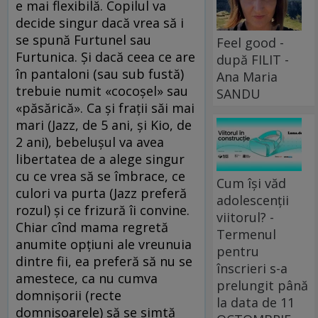
e mai flexibilă. Copilul va
decide singur dacă vrea să i
se spună Furtunel sau
Feel good -
Furtunica. Şi dacă ceea ce are
după FILIT -
în pantaloni (sau sub fustă)
Ana Maria
trebuie numit «cocoşel» sau
SANDU
«păsărică». Ca şi fraţii săi mai
mari (Jazz, de 5 ani, şi Kio, de
2 ani), bebeluşul va avea
libertatea de a alege singur
cu ce vrea să se îmbrace, ce
Cum își văd
culori va purta (Jazz preferă
adolescenții
rozul) şi ce frizură îi convine.
viitorul? -
Chiar cînd mama regretă
Termenul
anumite opţiuni ale vreunuia
pentru
dintre fii, ea preferă să nu se
înscrieri s-a
amestece, ca nu cumva
prelungit până
domnişorii (recte
la data de 11
domnişoarele) să se simtă