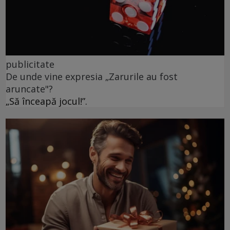
publicitate
De unde vine expresia „Zarurile au fost
aruncate"?
„Să înceapă jocul!”.