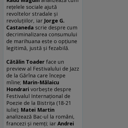
reţelele sociale ajută
revoltelor stradale şi
revoluţiilor, iar
Jorge G.
Castaneda
scrie despre cum
decriminalizarea consumului
de marihuana este o opţiune
legitimă, justă şi fezabilă.
Cătălin Toader
face un
preview al Festivalului de Jazz
de la Gărîna care începe
mîine;
Marin-Mălaicu
Hondrari
vorbeşte despre
Festivalul Internaţional de
Poezie de la Bistriţa (18-21
iulie);
Matei Martin
analizează Bac-ul la români,
francezi şi nemţi; iar
Andrei