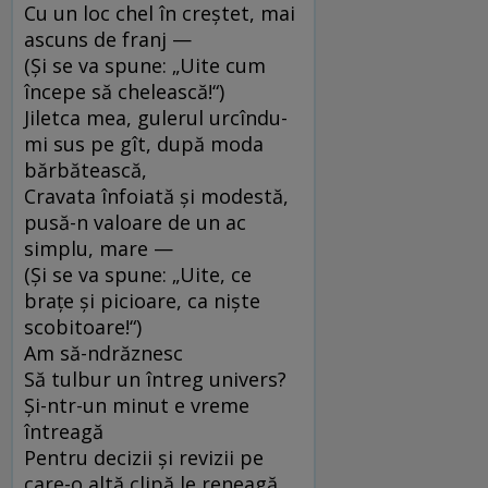
Cu un loc chel în creştet, mai
ascuns de franj —
(Şi se va spune: „Uite cum
începe să chelească!“)
Jiletca mea, gulerul urcîndu-
mi sus pe gît, după moda
bărbătească,
Cravata înfoiată şi modestă,
pusă-n valoare de un ac
simplu, mare —
(Şi se va spune: „Uite, ce
braţe şi picioare, ca nişte
scobitoare!“)
Am să-ndrăznesc
Să tulbur un întreg univers?
Şi-ntr-un minut e vreme
întreagă
Pentru decizii şi revizii pe
care-o altă clipă le reneagă.