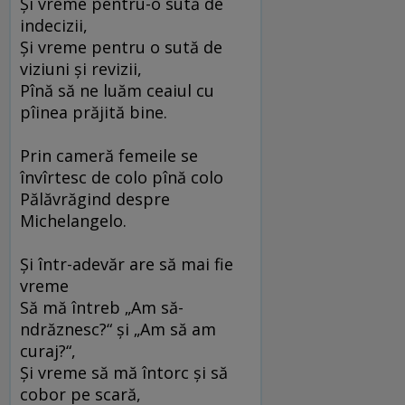
Şi vreme pentru-o sută de
indecizii,
Şi vreme pentru o sută de
viziuni şi revizii,
Pînă să ne luăm ceaiul cu
pîinea prăjită bine.
Prin cameră femeile se
învîrtesc de colo pînă colo
Pălăvrăgind despre
Michelangelo.
Şi într-adevăr are să mai fie
vreme
Să mă întreb „Am să-
ndrăznesc?“ şi „Am să am
curaj?“,
Şi vreme să mă întorc şi să
cobor pe scară,