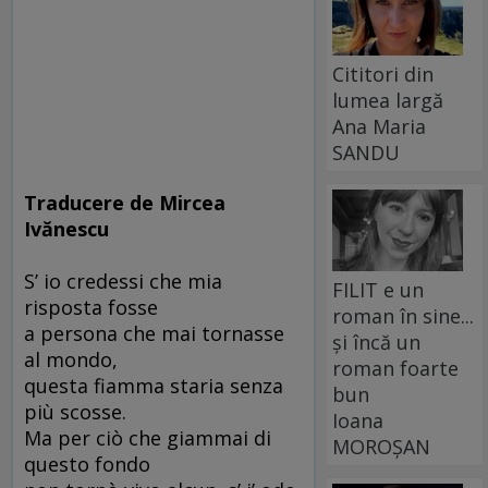
Cititori din
lumea largă
Ana Maria
SANDU
Traducere de Mircea
Ivănescu
S’ io credessi che mia
FILIT e un
risposta fosse
roman în sine...
a persona che mai tornasse
și încă un
al mondo,
roman foarte
questa fiamma staria senza
bun
più scosse.
Ioana
Ma per ciò che giammai di
MOROȘAN
questo fondo