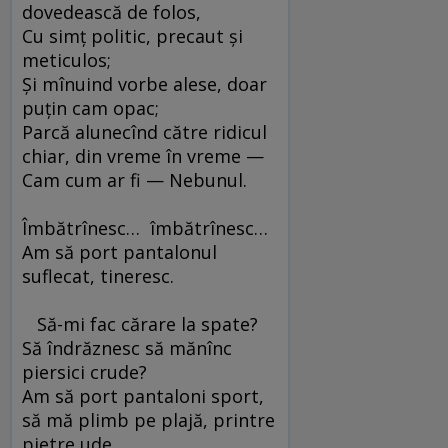
dovedească de folos,
Cu simţ politic, precaut şi
meticulos;
Şi mînuind vorbe alese, doar
puţin cam opac;
Parcă alunecînd către ridicul
chiar, din vreme în vreme —
Cam cum ar fi — Nebunul.
Îmbătrînesc… îmbătrînesc…
Am să port pantalonul
suflecat, tineresc.
Să-mi fac cărare la spate?
Să îndrăznesc să mănînc
piersici crude?
Am să port pantaloni sport,
să mă plimb pe plajă, printre
pietre ude.