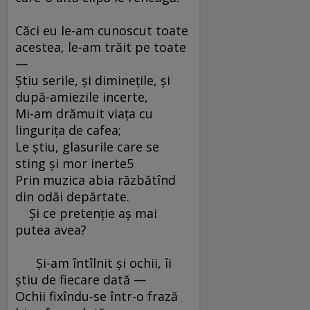
Căci eu le-am cunoscut toate
acestea, le-am trăit pe toate
—
Ştiu serile, şi dimineţile, şi
după-amiezile incerte,
Mi-am drămuit viaţa cu
linguriţa de cafea;
Le ştiu, glasurile care se
sting şi mor inerte5
Prin muzica abia răzbătînd
din odăi depărtate.
Şi ce pretenţie aş mai
putea avea?
Şi-am întîlnit şi ochii, îi
ştiu de fiecare dată —
Ochii fixîndu-se într-o frază