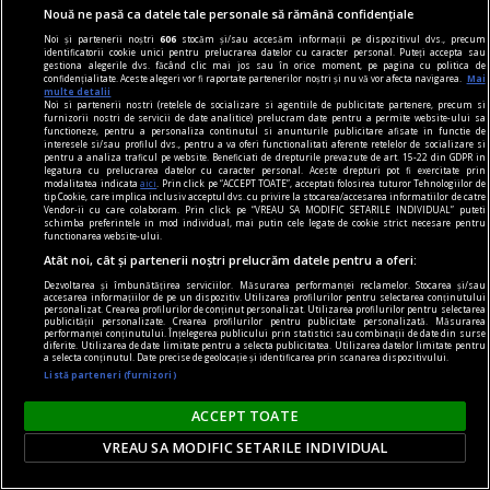
Nouă ne pasă ca datele tale personale să rămână confidențiale
Noi și partenerii noștri
606
stocăm și/sau accesăm informații pe dispozitivul dvs., precum
identificatorii cookie unici pentru prelucrarea datelor cu caracter personal. Puteți accepta sau
gestiona alegerile dvs. făcând clic mai jos sau în orice moment, pe pagina cu politica de
confidențialitate. Aceste alegeri vor fi raportate partenerilor noștri și nu vă vor afecta navigarea.
Mai
multe detalii
Noi si partenerii nostri (retelele de socializare si agentiile de publicitate partenere, precum si
furnizorii nostri de servicii de date analitice) prelucram date pentru a permite website-ului sa
functioneze, pentru a personaliza continutul si anunturile publicitare afisate in functie de
interesele si/sau profilul dvs., pentru a va oferi functionalitati aferente retelelor de socializare si
pentru a analiza traficul pe website. Beneficiati de drepturile prevazute de art. 15-22 din GDPR in
legatura cu prelucrarea datelor cu caracter personal. Aceste drepturi pot fi exercitate prin
modalitatea indicata
aici
. Prin click pe “ACCEPT TOATE”, acceptati folosirea tuturor Tehnologiilor de
tip Cookie, care implica inclusiv acceptul dvs. cu privire la stocarea/accesarea informatiilor de catre
Vendor-ii cu care colaboram. Prin click pe “VREAU SA MODIFIC SETARILE INDIVIDUAL” puteti
schimba preferintele in mod individual, mai putin cele legate de cookie strict necesare pentru
functionarea website-ului.
publicitate
Atât noi, cât și partenerii noștri prelucrăm datele pentru a oferi:
Stresul de sărbători. Cum să îi faci față mai ușor
Dezvoltarea și îmbunătățirea serviciilor. Măsurarea performanței reclamelor. Stocarea și/sau
accesarea informațiilor de pe un dispozitiv. Utilizarea profilurilor pentru selectarea conținutului
Amintește-ți că cel mai potrivit cadou pentru
personalizat. Crearea profilurilor de conținut personalizat. Utilizarea profilurilor pentru selectarea
publicității personalizate. Crearea profilurilor pentru publicitate personalizată. Măsurarea
mama este, de cele mai multe ori, veselia și buna
performanței conținutului. Înțelegerea publicului prin statistici sau combinații de date din surse
diferite. Utilizarea de date limitate pentru a selecta publicitatea. Utilizarea datelor limitate pentru
dispoziție din ziua de Crăciun, cu toată familia la
a selecta conținutul. Date precise de geolocație și identificarea prin scanarea dispozitivului.
Listă parteneri (furnizori)
masă.
ACCEPT TOATE
VREAU SA MODIFIC SETARILE INDIVIDUAL