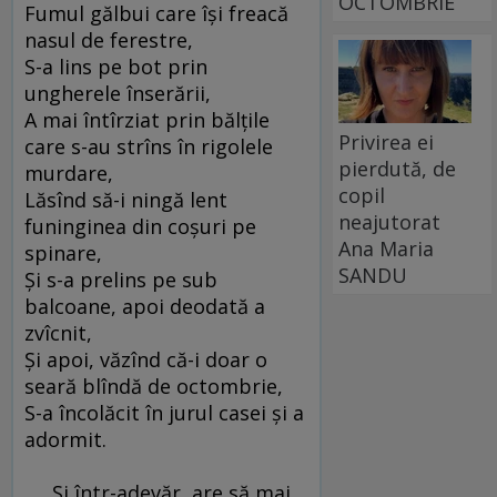
OCTOMBRIE
Fumul gălbui care îşi freacă
nasul de ferestre,
S-a lins pe bot prin
ungherele înserării,
A mai întîrziat prin bălţile
Privirea ei
care s-au strîns în rigolele
pierdută, de
murdare,
copil
Lăsînd să-i ningă lent
neajutorat
funinginea din coşuri pe
Ana Maria
spinare,
SANDU
Şi s-a prelins pe sub
balcoane, apoi deodată a
zvîcnit,
Şi apoi, văzînd că-i doar o
seară blîndă de octombrie,
S-a încolăcit în jurul casei şi a
adormit.
Şi într-adevăr, are să mai