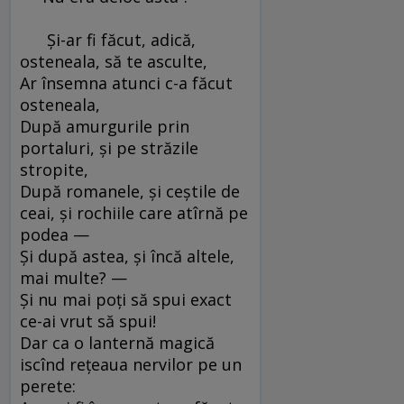
Şi-ar fi făcut, adică,
osteneala, să te asculte,
Ar însemna atunci c-a făcut
osteneala,
După amurgurile prin
portaluri, şi pe străzile
stropite,
După romanele, şi ceştile de
ceai, şi rochiile care atîrnă pe
podea —
Şi după astea, şi încă altele,
mai multe? —
Şi nu mai poţi să spui exact
ce-ai vrut să spui!
Dar ca o lanternă magică
iscînd reţeaua nervilor pe un
perete: