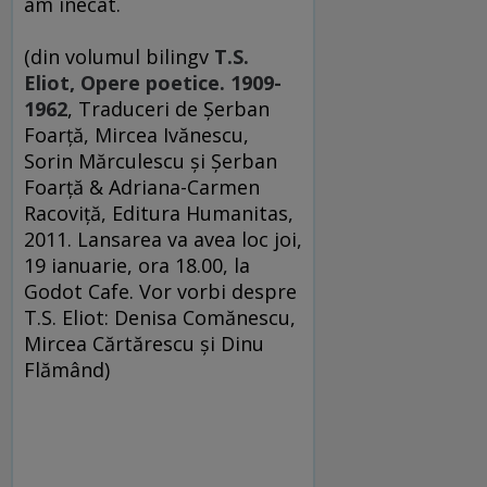
am înecat.
(din volumul bilingv
T.S.
Eliot,
Opere poetice. 1909-
1962
, Traduceri de Şerban
Foarţă, Mircea Ivănescu,
Sorin Mărculescu şi Şerban
Foarţă & Adriana-Carmen
Racoviţă, Editura Humanitas,
2011. Lansarea va avea loc joi,
19 ianuarie, ora 18.00, la
Godot Cafe. Vor vorbi despre
T.S. Eliot: Denisa Comănescu,
Mircea Cărtărescu şi Dinu
Flămând)