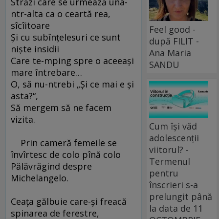
Străzi care se urmează una-
ntr-alta ca o ceartă rea,
sîcîitoare
Feel good -
Şi cu subînţelesuri ce sunt
după FILIT -
nişte insidii
Ana Maria
Care te-mping spre o aceeaşi
SANDU
mare întrebare…
O, să nu-ntrebi „Şi ce mai e şi
asta?“,
Să mergem să ne facem
vizita.
Cum își văd
adolescenții
Prin cameră femeile se
viitorul? -
învîrtesc de colo pînă colo
Termenul
Pălăvrăgind despre
pentru
Michelangelo.
înscrieri s-a
prelungit până
Ceaţa gălbuie care-şi freacă
la data de 11
spinarea de ferestre,