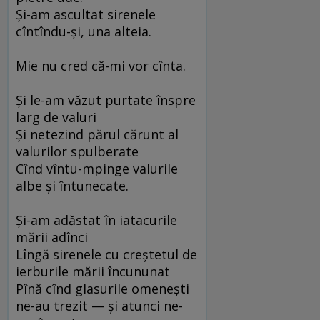
Şi-am ascultat sirenele
cîntîndu-şi, una alteia.
Mie nu cred că-mi vor cînta.
Şi le-am văzut purtate înspre
larg de valuri
Şi netezind părul cărunt al
valurilor spulberate
Cînd vîntu-mpinge valurile
albe şi întunecate.
Şi-am adăstat în iatacurile
mării adînci
Lîngă sirenele cu creştetul de
ierburile mării încununat
Pînă cînd glasurile omeneşti
ne-au trezit — şi atunci ne-