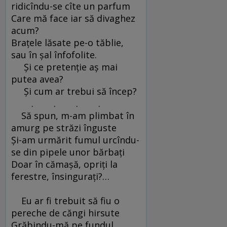
ridicîndu-se cîte un parfum
Care mă face iar să divaghez
acum?
Braţele lăsate pe-o tăblie,
sau în şal înfofolite.
Şi ce pretenţie aş mai
putea avea?
Şi cum ar trebui să încep?
. . . .
Să spun, m-am plimbat în
amurg pe străzi înguste
Şi-am urmărit fumul urcîndu-
se din pipele unor bărbaţi
Doar în cămaşă, opriţi la
ferestre, însinguraţi?…
Eu ar fi trebuit să fiu o
pereche de căngi hirsute
Grăbindu-mă pe fundul