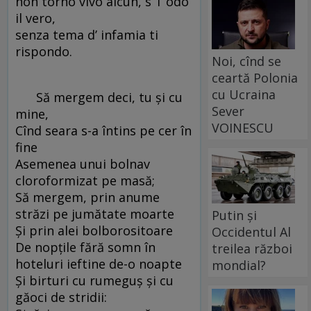
non tornò vivo alcun, s’ i’ odo
il vero,
senza tema d’ infamia ti
rispondo.
Noi, cînd se
ceartă Polonia
cu Ucraina
Să mergem deci, tu şi cu
Sever
mine,
VOINESCU
Cînd seara s-a întins pe cer în
fine
Asemenea unui bolnav
cloroformizat pe masă;
Să mergem, prin anume
străzi pe jumătate moarte
Putin și
Şi prin alei bolborositoare
Occidentul Al
De nopţile fără somn în
treilea război
hoteluri ieftine de-o noapte
mondial?
Şi birturi cu rumeguş şi cu
găoci de stridii: