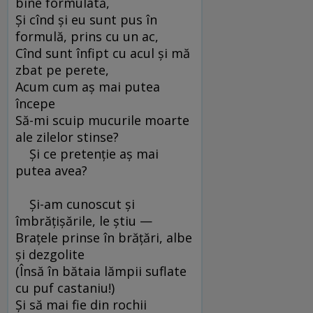
bine formulată,
Şi cînd şi eu sunt pus în
formulă, prins cu un ac,
Cînd sunt înfipt cu acul şi mă
zbat pe perete,
Acum cum aş mai putea
începe
Să-mi scuip mucurile moarte
ale zilelor stinse?
Şi ce pretenţie aş mai
putea avea?
Şi-am cunoscut şi
îmbrăţişările, le ştiu —
Braţele prinse în brăţări, albe
şi dezgolite
(Însă în bătaia lămpii suflate
cu puf castaniu!)
Şi să mai fie din rochii