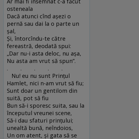
Ar mai fi însemnat c-a făcut
osteneala
Dacă atunci cînd aşezi o
pernă sau dai la o parte un
şal,
Şi, întorcîndu-te către
fereastră, deodată spui:
„Dar nu-i asta deloc, nu aşa,
Nu asta am vrut să spun“.
. . . . .
Nu! eu nu sunt Prinţul
Hamlet, nici n-am vrut să fiu;
Sunt doar un gentilom din
suită, pot să fiu
Bun să-i sporesc suita, sau la
începutul vreunei scene,
Să-i dau sfaturi prinţului;
unealtă bună, neîndoios,
Un om atent, şi gata să se