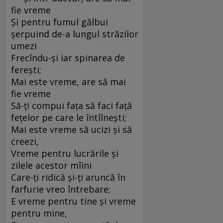
fie vreme
Şi pentru fumul gălbui
şerpuind de-a lungul străzilor
umezi
Frecîndu-şi iar spinarea de
fereşti;
Mai este vreme, are să mai
fie vreme
Să-ţi compui faţa să faci faţă
feţelor pe care le întîlneşti;
Mai este vreme să ucizi şi să
creezi,
Vreme pentru lucrările şi
zilele acestor mîini
Care-ţi ridică şi-ţi aruncă în
farfurie vreo întrebare;
E vreme pentru tine şi vreme
pentru mine,