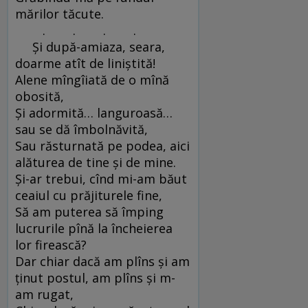
mărilor tăcute.
. . . .
Şi după-amiaza, seara,
doarme atît de liniştită!
Alene mîngîiată de o mînă
obosită,
Şi adormită… languroasă…
sau se dă îmbolnăvită,
Sau răsturnată pe podea, aici
alăturea de tine şi de mine.
Şi-ar trebui, cînd mi-am băut
ceaiul cu prăjiturele fine,
Să am puterea să împing
lucrurile pînă la încheierea
lor firească?
Dar chiar dacă am plîns şi am
ţinut postul, am plîns şi m-
am rugat,