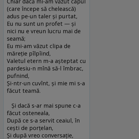
Chiar dacă mi-am văzut capul
(care începe să chelească)
adus pe-un taler şi purtat,
Eu nu sunt un profet — şi
nici nu e vreun lucru mai de
seamă;
Eu mi-am văzut clipa de
măreţie pîlpîind,
Valetul etern m-a aşteptat cu
pardesiu-n mînă să-l îmbrac,
pufnind,
Şi-ntr-un cuvînt, şi mie mi s-a
făcut teamă.
Şi dacă s-ar mai spune c-a
făcut osteneala,
După ce s-a servit ceaiul, în
ceşti de porţelan,
Şi după vreo conversaţie,