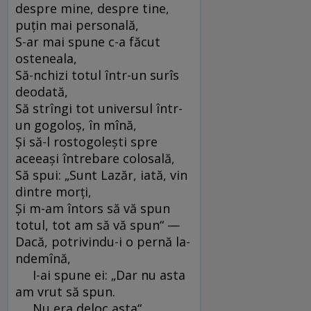
despre mine, despre tine,
puţin mai personală,
S-ar mai spune c-a făcut
osteneala,
Să-nchizi totul într-un surîs
deodată,
Să strîngi tot universul într-
un gogoloş, în mînă,
Şi să-l rostogoleşti spre
aceeaşi întrebare colosală,
Să spui: „Sunt Lazăr, iată, vin
dintre morţi,
Şi m-am întors să vă spun
totul, tot am să vă spun“ —
Dacă, potrivindu-i o pernă la-
ndemînă,
I-ai spune ei: „Dar nu asta
am vrut să spun.
Nu era deloc asta“.