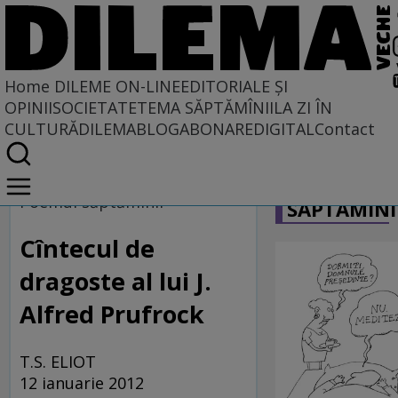
Home
DILEME ON-LINE
EDITORIALE ȘI
OPINII
SOCIETATE
TEMA SĂPTĂMÎNII
LA ZI ÎN
CULTURĂ
DILEMABLOG
ABONARE
DIGITAL
Contact
Home
CARICATU
Dileme on-line
Poemul săptămînii
SĂPTĂMÎNI
Cîntecul de
dragoste al lui J.
Alfred Prufrock
T.S. ELIOT
12 ianuarie 2012