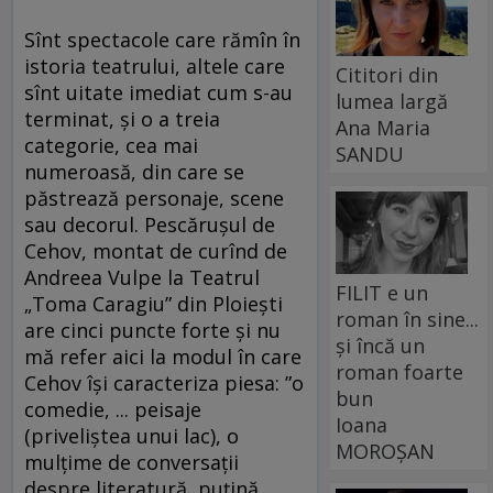
Sînt spectacole care rămîn în
istoria teatrului, altele care
Cititori din
sînt uitate imediat cum s-au
lumea largă
terminat, şi o a treia
Ana Maria
categorie, cea mai
SANDU
numeroasă, din care se
păstrează personaje, scene
sau decorul. Pescăruşul de
Cehov, montat de curînd de
Andreea Vulpe la Teatrul
FILIT e un
„Toma Caragiu” din Ploieşti
roman în sine...
are cinci puncte forte şi nu
și încă un
mă refer aici la modul în care
roman foarte
Cehov îşi caracteriza piesa: ”o
bun
comedie, ... peisaje
Ioana
(priveliştea unui lac), o
MOROȘAN
mulţime de conversaţii
despre literatură, puţină