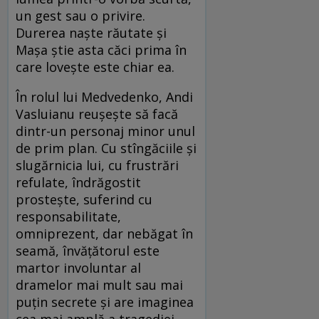
un gest sau o privire.
Durerea naşte răutate şi
Maşa ştie asta căci prima în
care loveşte este chiar ea.
În rolul lui Medvedenko, Andi
Vasluianu reuşeşte să facă
dintr-un personaj minor unul
de prim plan. Cu stîngăciile şi
slugărnicia lui, cu frustrări
refulate, îndrăgostit
prosteşte, suferind cu
responsabilitate,
omniprezent, dar nebăgat în
seamă, învăţătorul este
martor involuntar al
dramelor mai mult sau mai
puţin secrete şi are imaginea
cea mai amplă a tragediei