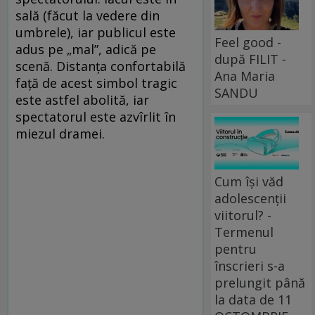
sală (făcut la vedere din
umbrele), iar publicul este
Feel good -
adus pe „mal”, adică pe
după FILIT -
scenă. Distanţa confortabilă
Ana Maria
faţă de acest simbol tragic
SANDU
este astfel abolită, iar
spectatorul este azvîrlit în
miezul dramei.
Cum își văd
adolescenții
viitorul? -
Termenul
pentru
înscrieri s-a
prelungit până
la data de 11