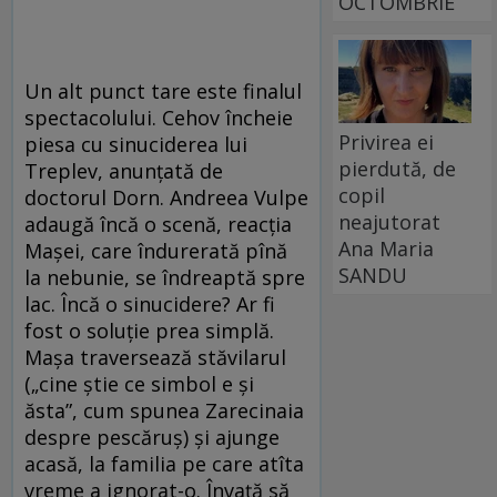
OCTOMBRIE
Un alt punct tare este finalul
spectacolului. Cehov încheie
Privirea ei
piesa cu sinuciderea lui
pierdută, de
Treplev, anunţată de
copil
doctorul Dorn. Andreea Vulpe
neajutorat
adaugă încă o scenă, reacţia
Ana Maria
Maşei, care îndurerată pînă
SANDU
la nebunie, se îndreaptă spre
lac. Încă o sinucidere? Ar fi
fost o soluţie prea simplă.
Maşa traversează stăvilarul
(„cine ştie ce simbol e şi
ăsta”, cum spunea Zarecinaia
despre pescăruş) şi ajunge
acasă, la familia pe care atîta
vreme a ignorat-o. Învaţă să