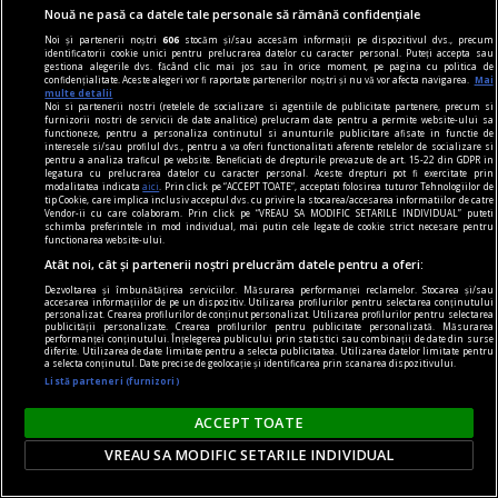
Nouă ne pasă ca datele tale personale să rămână confidențiale
Noi și partenerii noștri
606
stocăm și/sau accesăm informații pe dispozitivul dvs., precum
identificatorii cookie unici pentru prelucrarea datelor cu caracter personal. Puteți accepta sau
gestiona alegerile dvs. făcând clic mai jos sau în orice moment, pe pagina cu politica de
confidențialitate. Aceste alegeri vor fi raportate partenerilor noștri și nu vă vor afecta navigarea.
Mai
multe detalii
Noi si partenerii nostri (retelele de socializare si agentiile de publicitate partenere, precum si
furnizorii nostri de servicii de date analitice) prelucram date pentru a permite website-ului sa
functioneze, pentru a personaliza continutul si anunturile publicitare afisate in functie de
interesele si/sau profilul dvs., pentru a va oferi functionalitati aferente retelelor de socializare si
pentru a analiza traficul pe website. Beneficiati de drepturile prevazute de art. 15-22 din GDPR in
legatura cu prelucrarea datelor cu caracter personal. Aceste drepturi pot fi exercitate prin
modalitatea indicata
aici
. Prin click pe “ACCEPT TOATE”, acceptati folosirea tuturor Tehnologiilor de
tip Cookie, care implica inclusiv acceptul dvs. cu privire la stocarea/accesarea informatiilor de catre
Vendor-ii cu care colaboram. Prin click pe “VREAU SA MODIFIC SETARILE INDIVIDUAL” puteti
schimba preferintele in mod individual, mai putin cele legate de cookie strict necesare pentru
functionarea website-ului.
Atât noi, cât și partenerii noștri prelucrăm datele pentru a oferi:
Dezvoltarea și îmbunătățirea serviciilor. Măsurarea performanței reclamelor. Stocarea și/sau
accesarea informațiilor de pe un dispozitiv. Utilizarea profilurilor pentru selectarea conținutului
personalizat. Crearea profilurilor de conținut personalizat. Utilizarea profilurilor pentru selectarea
publicității personalizate. Crearea profilurilor pentru publicitate personalizată. Măsurarea
publicitate
performanței conținutului. Înțelegerea publicului prin statistici sau combinații de date din surse
diferite. Utilizarea de date limitate pentru a selecta publicitatea. Utilizarea datelor limitate pentru
Aproximativ 33% dintre parfumurile masculine
a selecta conținutul. Date precise de geolocație și identificarea prin scanarea dispozitivului.
Listă parteneri (furnizori)
sînt folosite de femei! Ce ingrediente au astfel de
parfumuri?
ACCEPT TOATE
Foarte apreciate sînt și parfumurile orientale
VREAU SA MODIFIC SETARILE INDIVIDUAL
pentru bărbați, care au note unice, catifelate,
arome de vanilie și alte condimente minunate.