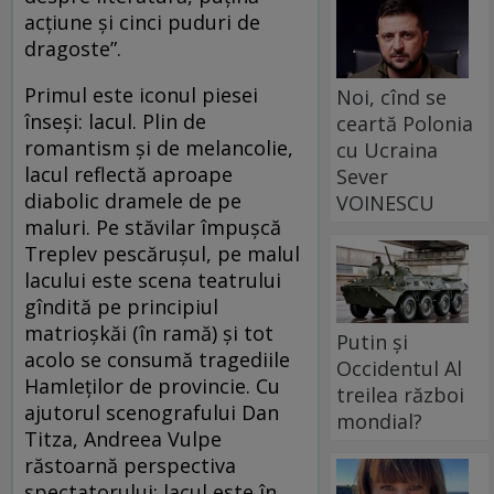
acţiune şi cinci puduri de
dragoste”.
Primul este iconul piesei
Noi, cînd se
înseşi: lacul. Plin de
ceartă Polonia
romantism şi de melancolie,
cu Ucraina
lacul reflectă aproape
Sever
diabolic dramele de pe
VOINESCU
maluri. Pe stăvilar împuşcă
Treplev pescăruşul, pe malul
lacului este scena teatrului
gîndită pe principiul
matrioşkăi (în ramă) şi tot
Putin și
acolo se consumă tragediile
Occidentul Al
Hamleţilor de provincie. Cu
treilea război
ajutorul scenografului Dan
mondial?
Titza, Andreea Vulpe
răstoarnă perspectiva
spectatorului: lacul este în