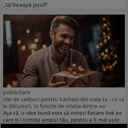
„Să înceapă jocul!”.
publicitate
Idei de cadouri pentru bărbații din viața ta - ce să
le dăruiești, în funcție de relația dintre voi
Așa că, o idee bună este să notezi fiecare link pe
care ți-l trimite amicul tău, pentru a fi mai ușor
să îi găsești cadoul ideal.