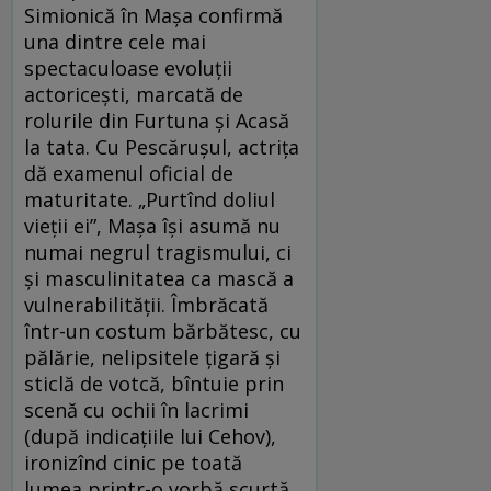
Simionică în Maşa confirmă
una dintre cele mai
spectaculoase evoluţii
actoriceşti, marcată de
rolurile din Furtuna şi Acasă
la tata. Cu Pescăruşul, actriţa
dă examenul oficial de
maturitate. „Purtînd doliul
vieţii ei”, Maşa îşi asumă nu
numai negrul tragismului, ci
şi masculinitatea ca mască a
vulnerabilităţii. Îmbrăcată
într-un costum bărbătesc, cu
pălărie, nelipsitele ţigară şi
sticlă de votcă, bîntuie prin
scenă cu ochii în lacrimi
(după indicaţiile lui Cehov),
ironizînd cinic pe toată
lumea printr-o vorbă scurtă,