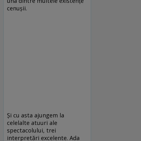
una dintre multele existenţe
cenuşii.
Şi cu asta ajungem la
celelalte atuuri ale
spectacolului, trei
interpretări excelente. Ada