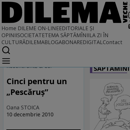
Home
DILEME ON-LINE
EDITORIALE ȘI
OPINII
SOCIETATE
TEMA SĂPTĂMÎNII
LA ZI ÎN
CULTURĂ
DILEMABLOG
ABONARE
DIGITAL
Contact
Home
CARICATU
Dileme on-line
Rosencrantz & Co.
SĂPTĂMÎNI
Cinci pentru un
„Pescăruş”
Oana STOICA
10 decembrie 2010