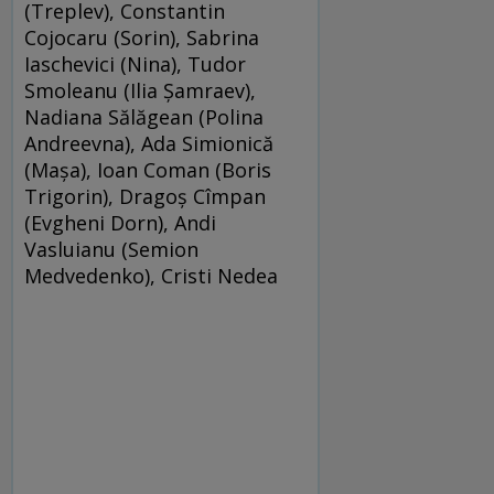
(Treplev), Constantin
Cojocaru (Sorin), Sabrina
Iaschevici (Nina), Tudor
Smoleanu (Ilia Şamraev),
Nadiana Sălăgean (Polina
Andreevna), Ada Simionică
(Maşa), Ioan Coman (Boris
Trigorin), Dragoş Cîmpan
(Evgheni Dorn), Andi
Vasluianu (Semion
Medvedenko), Cristi Nedea