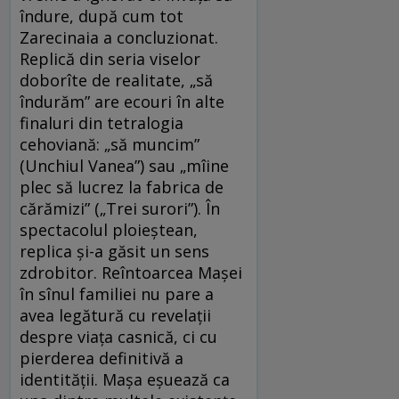
îndure, după cum tot
Zarecinaia a concluzionat.
Replică din seria viselor
doborîte de realitate, „să
îndurăm” are ecouri în alte
finaluri din tetralogia
cehoviană: „să muncim”
(Unchiul Vanea”) sau „mîine
plec să lucrez la fabrica de
cărămizi” („Trei surori”). În
spectacolul ploieştean,
replica şi-a găsit un sens
zdrobitor. Reîntoarcea Maşei
în sînul familiei nu pare a
avea legătură cu revelaţii
despre viaţa casnică, ci cu
pierderea definitivă a
identităţii. Maşa eşuează ca