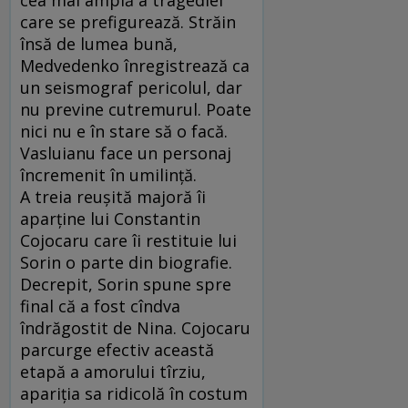
care se prefigurează. Străin
însă de lumea bună,
Medvedenko înregistrează ca
un seismograf pericolul, dar
nu previne cutremurul. Poate
nici nu e în stare să o facă.
Vasluianu face un personaj
încremenit în umilinţă.
A treia reuşită majoră îi
aparţine lui Constantin
Cojocaru care îi restituie lui
Sorin o parte din biografie.
Decrepit, Sorin spune spre
final că a fost cîndva
îndrăgostit de Nina. Cojocaru
parcurge efectiv această
etapă a amorului tîrziu,
apariţia sa ridicolă în costum