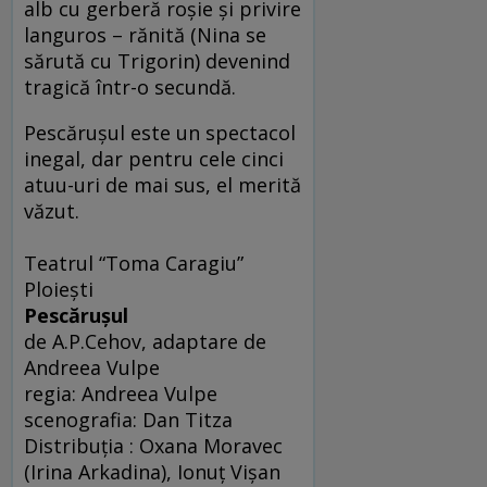
alb cu gerberă roşie şi privire
languros – rănită (Nina se
sărută cu Trigorin) devenind
tragică într-o secundă.
Pescăruşul este un spectacol
inegal, dar pentru cele cinci
atuu-uri de mai sus, el merită
văzut.
Teatrul “Toma Caragiu”
Ploieşti
Pescăruşul
de A.P.Cehov, adaptare de
Andreea Vulpe
regia: Andreea Vulpe
scenografia: Dan Titza
Distribuţia : Oxana Moravec
(Irina Arkadina), Ionuţ Vişan