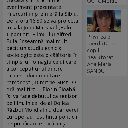
tratată şi în trei filme
OCTOMBRIE
eveniment prezentate
miercuri în premieră la Sibiu.
De la ora 16.30 se va proiecta
în sala John Marshall „Balul
Ţiganilor”. Filmul lui Alfred
Privirea ei
Bulai înseamnă mai mult
pierdută, de
decît un studiu etnic şi
copil
sociologic; este o călătorie în
neajutorat
timp şi un omagiu celui care
Ana Maria
a conceput unul dintre
SANDU
primele documentare
româneşti, Dimitrie Gusti. O
oră mai tîrziu, Florin Cioabă
îşi va face debutul ca regizor
de film. În cel de-al Doilea
Război Mondial nu doar evreii
Europei au fost ţinta politicii
de purificare etnică, ci şi