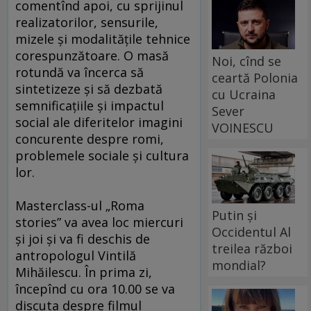
comentînd apoi, cu sprijinul
realizatorilor, sensurile,
mizele şi modalităţile tehnice
corespunzătoare. O masă
Noi, cînd se
rotundă va încerca să
ceartă Polonia
sintetizeze şi să dezbată
cu Ucraina
semnificaţiile şi impactul
Sever
social ale diferitelor imagini
VOINESCU
concurente despre romi,
problemele sociale şi cultura
lor.
Masterclass-ul „Roma
Putin și
stories” va avea loc miercuri
Occidentul Al
şi joi şi va fi deschis de
treilea război
antropologul Vintilă
mondial?
Mihăilescu. În prima zi,
începînd cu ora 10.00 se va
discuta despre filmul