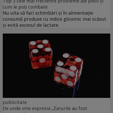
Top 3 cele mai frecvente probleme ale pielii și
cum le poți combate
Nu uita să faci schimbări și în alimentație:
consumă produse cu indice glicemic mai scăzut
și evită excesul de lactate.
publicitate
De unde vine expresia „Zarurile au fost