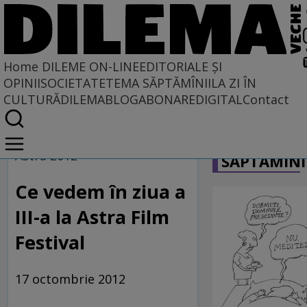
Home
DILEME ON-LINE
EDITORIALE ȘI
OPINII
SOCIETATE
TEMA SĂPTĂMÎNII
LA ZI ÎN
CULTURĂ
DILEMABLOG
ABONARE
DIGITAL
Contact
Home
CARICATU
Dileme on-line
Astra 2012
SĂPTĂMÎNI
Ce vedem în ziua a
III-a la Astra Film
Festival
17 octombrie 2012