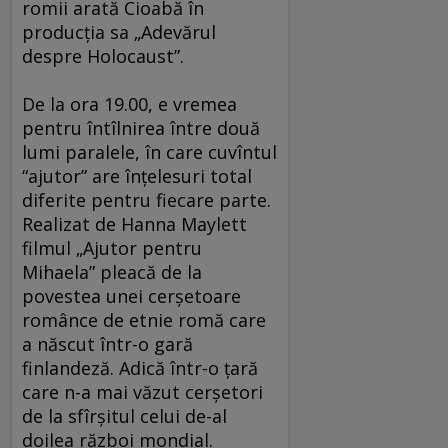
romii arată Cioabă în
producţia sa „Adevărul
despre Holocaust”.
De la ora 19.00, e vremea
pentru întîlnirea între două
lumi paralele, în care cuvîntul
“ajutor” are înţelesuri total
diferite pentru fiecare parte.
Realizat de Hanna Maylett
filmul „Ajutor pentru
Mihaela” pleacă de la
povestea unei cerşetoare
românce de etnie romă care
a născut într-o gară
finlandeză. Adică într-o ţară
care n-a mai văzut cerşetori
de la sfîrşitul celui de-al
doilea război mondial.