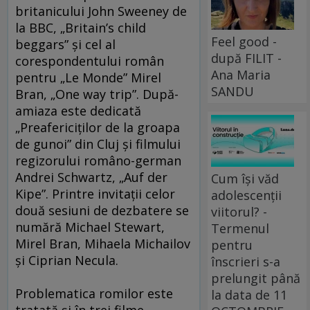
britanicului John Sweeney de
la BBC, „Britain’s child
Feel good -
beggars” şi cel al
după FILIT -
corespondentului român
Ana Maria
pentru „Le Monde” Mirel
SANDU
Bran, „One way trip”. După-
amiaza este dedicată
„Preafericiţilor de la groapa
de gunoi” din Cluj şi filmului
regizorului româno-german
Andrei Schwartz, „Auf der
Cum își văd
Kipe”. Printre invitaţii celor
adolescenții
două sesiuni de dezbatere se
viitorul? -
numără Michael Stewart,
Termenul
Mirel Bran, Mihaela Michailov
pentru
şi Ciprian Necula.
înscrieri s-a
prelungit până
Problematica romilor este
la data de 11