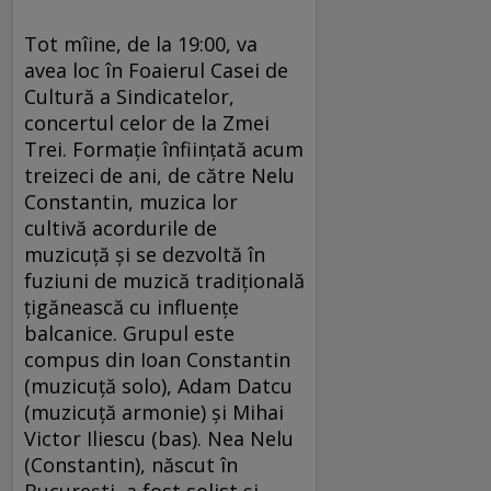
Tot mîine, de la 19:00, va
avea loc în Foaierul Casei de
Cultură a Sindicatelor,
concertul celor de la Zmei
Trei. Formație înfiinţată acum
treizeci de ani, de către Nelu
Constantin, muzica lor
cultivă acordurile de
muzicuţă și se dezvoltă în
fuziuni de muzică tradițională
țigănească cu influențe
balcanice. Grupul este
compus din Ioan Constantin
(muzicuță solo), Adam Datcu
(muzicuță armonie) și Mihai
Victor Iliescu (bas). Nea Nelu
(Constantin), născut în