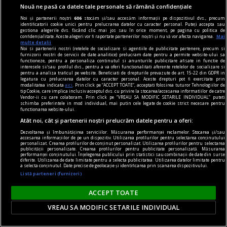
Nouă ne pasă ca datele tale personale să rămână confidențiale
Noi și partenerii noștri
606
stocăm și/sau accesăm informații pe dispozitivul dvs., precum
identificatorii cookie unici pentru prelucrarea datelor cu caracter personal. Puteți accepta sau
gestiona alegerile dvs. făcând clic mai jos sau în orice moment, pe pagina cu politica de
confidențialitate. Aceste alegeri vor fi raportate partenerilor noștri și nu vă vor afecta navigarea.
Mai
multe detalii
Noi si partenerii nostri (retelele de socializare si agentiile de publicitate partenere, precum si
furnizorii nostri de servicii de date analitice) prelucram date pentru a permite website-ului sa
functioneze, pentru a personaliza continutul si anunturile publicitare afisate in functie de
interesele si/sau profilul dvs., pentru a va oferi functionalitati aferente retelelor de socializare si
pentru a analiza traficul pe website. Beneficiati de drepturile prevazute de art. 15-22 din GDPR in
poemul săptămînii
legatura cu prelucrarea datelor cu caracter personal. Aceste drepturi pot fi exercitate prin
modalitatea indicata
aici
. Prin click pe “ACCEPT TOATE”, acceptati folosirea tuturor Tehnologiilor de
Relicve, ustensile
tip Cookie, care implica inclusiv acceptul dvs. cu privire la stocarea/accesarea informatiilor de catre
Vendor-ii cu care colaboram. Prin click pe “VREAU SA MODIFIC SETARILE INDIVIDUAL” puteti
Tocmai îmi vin în minte spălarea picioarelor,
schimba preferintele in mod individual, mai putin cele legate de cookie strict necesare pentru
functionarea website-ului.
Ciubotele lui van Gogh
Atât noi, cât și partenerii noștri prelucrăm datele pentru a oferi:
Dezvoltarea și îmbunătățirea serviciilor. Măsurarea performanței reclamelor. Stocarea și/sau
accesarea informațiilor de pe un dispozitiv. Utilizarea profilurilor pentru selectarea conținutului
personalizat. Crearea profilurilor de conținut personalizat. Utilizarea profilurilor pentru selectarea
publicității personalizate. Crearea profilurilor pentru publicitate personalizată. Măsurarea
performanței conținutului. Înțelegerea publicului prin statistici sau combinații de date din surse
diferite. Utilizarea de date limitate pentru a selecta publicitatea. Utilizarea datelor limitate pentru
a selecta conținutul. Date precise de geolocație și identificarea prin scanarea dispozitivului.
Listă parteneri (furnizori)
ACCEPT TOATE
VREAU SA MODIFIC SETARILE INDIVIDUAL