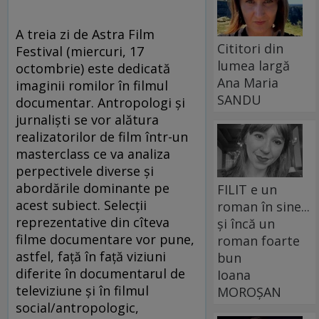
A treia zi de Astra Film
Cititori din
Festival (miercuri, 17
lumea largă
octombrie) este dedicată
Ana Maria
imaginii romilor în filmul
SANDU
documentar. Antropologi şi
jurnalişti se vor alătura
realizatorilor de film într-un
masterclass ce va analiza
perpectivele diverse şi
abordările dominante pe
FILIT e un
acest subiect. Selecţii
roman în sine...
reprezentative din cîteva
și încă un
filme documentare vor pune,
roman foarte
astfel, faţă în faţă viziuni
bun
diferite în documentarul de
Ioana
televiziune şi în filmul
MOROȘAN
social/antropologic,