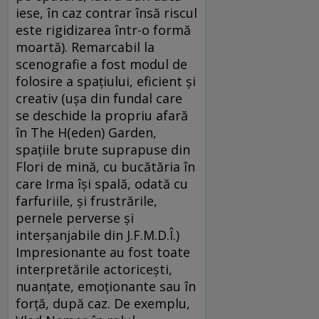
iese, în caz contrar însă riscul
este rigidizarea într-o formă
moartă). Remarcabil la
scenografie a fost modul de
folosire a spaţiului, eficient şi
creativ (uşa din fundal care
se deschide la propriu afară
în The H(eden) Garden,
spaţiile brute suprapuse din
Flori de mină, cu bucătăria în
care Irma îşi spală, odată cu
farfuriile, şi frustrările,
pernele perverse şi
interşanjabile din J.F.M.D.Î.)
Impresionante au fost toate
interpretările actoriceşti,
nuanţate, emoţionante sau în
forţă, după caz. De exemplu,