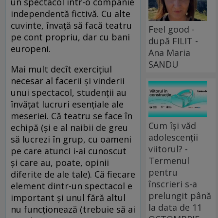
un spectacol într-o companie
independentă fictivă. Cu alte
cuvinte, învaţă să facă teatru
Feel good -
pe cont propriu, dar cu bani
după FILIT -
europeni.
Ana Maria
SANDU
Mai mult decît exerciţiul
necesar al facerii şi vinderii
unui spectacol, studenţii au
învăţat lucruri esenţiale ale
meseriei. Că teatru se face în
Cum își văd
echipă (şi e al naibii de greu
adolescenții
să lucrezi în grup, cu oameni
viitorul? -
pe care atunci i-ai cunoscut
Termenul
şi care au, poate, opinii
pentru
diferite de ale tale). Că fiecare
înscrieri s-a
element dintr-un spectacol e
prelungit până
important şi unul fără altul
la data de 11
nu funcţionează (trebuie să ai