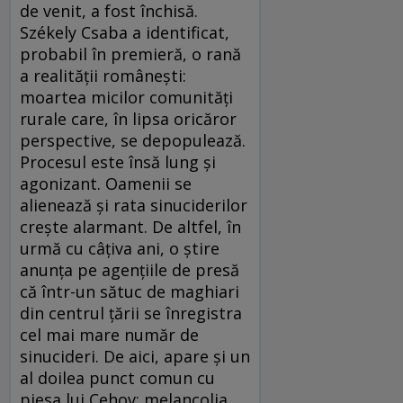
de venit, a fost închisă.
Székely Csaba a identificat,
probabil în premieră, o rană
a realităţii româneşti:
moartea micilor comunităţi
rurale care, în lipsa oricăror
perspective, se depopulează.
Procesul este însă lung şi
agonizant. Oamenii se
alienează şi rata sinuciderilor
creşte alarmant. De altfel, în
urmă cu câţiva ani, o ştire
anunţa pe agenţiile de presă
că într-un sătuc de maghiari
din centrul ţării se înregistra
cel mai mare număr de
sinucideri. De aici, apare şi un
al doilea punct comun cu
piesa lui Cehov: melancolia