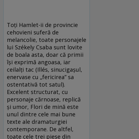
Toţi Hamlet-ii de provincie
cehovieni suferă de
melancolie, toate personajele
lui Székely Csaba sunt lovite
de boala asta, doar că primii
îşi exprimă angoasa, iar
ceilalţi tac (Illés, sinucigaşul,
enervase cu „fericirea” sa
ostentativă tot satul).
Excelent structurat, cu
personaje cărnoase, replică
şi umor, Flori de mină este
unul dintre cele mai bune
texte ale dramaturgiei
contemporane. De altfel,
toate cele trei piese din