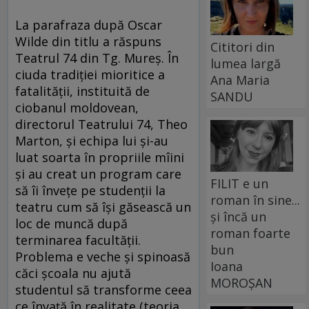
La parafraza după Oscar
Wilde din titlu a răspuns
Cititori din
Teatrul 74 din Tg. Mureş. În
lumea largă
ciuda tradiţiei mioritice a
Ana Maria
fatalităţii, instituită de
SANDU
ciobanul moldovean,
directorul Teatrului 74, Theo
Marton, şi echipa lui şi-au
luat soarta în propriile mîini
şi au creat un program care
FILIT e un
să îi înveţe pe studenţii la
roman în sine...
teatru cum să îşi găsească un
și încă un
loc de muncă după
roman foarte
terminarea facultăţii.
bun
Problema e veche şi spinoasă
Ioana
căci şcoala nu ajută
MOROȘAN
studentul să transforme ceea
ce învaţă în realitate (teoria