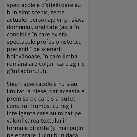
spectacolele cîştigătoare au
bun simţ scenic, teme
actuale, personaje vii şi, slavă
domnului, oralitate (asta în
condiţiile în care există
spectacole profesioniste „cu
pretenţii” pe scenarii
bolovănoase, în care limba
română are colţuri care zgîrie
gîtul actorului).
Sigur, spectacolele nu s-au
limitat la piese, dar aceasta e
premisa pe care s-a putut
construi frumos, cu regii
inteligente care au mizat pe
valorificarea textului în
formule diferite (şi mai puţin
pe epatare, lucru bun dacă