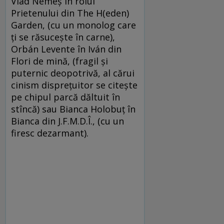
Vlad Nemeş în rolul
Prietenului din The H(eden)
Garden, (cu un monolog care
ţi se răsuceşte în carne),
Orbán Levente în Iván din
Flori de mină, (fragil şi
puternic deopotrivă, al cărui
cinism dispreţuitor se citeşte
pe chipul parcă dăltuit în
stîncă) sau Bianca Holobuţ în
Bianca din J.F.M.D.Î., (cu un
firesc dezarmant).