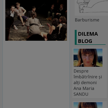
Barburisme
DILEMA
BLOG
Despre
îmbătrînire și
alți demoni
Ana Maria
SANDU