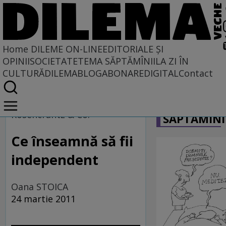
Home
DILEME ON-LINE
EDITORIALE ȘI
OPINII
SOCIETATE
TEMA SĂPTĂMÎNII
LA ZI ÎN
CULTURĂ
DILEMABLOG
ABONARE
DIGITAL
Contact
Home
CARICATU
Dileme on-line
Rosencrantz & Co.
SĂPTĂMÎNI
Ce înseamnă să fii
independent
Oana STOICA
24 martie 2011