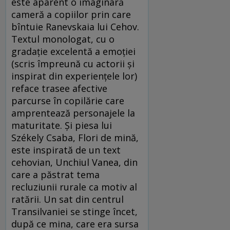
este aparent o imaginară
cameră a copiilor prin care
bîntuie Ranevskaia lui Cehov.
Textul monologat, cu o
gradaţie excelentă a emoţiei
(scris împreună cu actorii şi
inspirat din experienţele lor)
reface trasee afective
parcurse în copilărie care
amprentează personajele la
maturitate. Şi piesa lui
Székely Csaba, Flori de mină,
este inspirată de un text
cehovian, Unchiul Vanea, din
care a păstrat tema
recluziunii rurale ca motiv al
ratării. Un sat din centrul
Transilvaniei se stinge încet,
după ce mina, care era sursa