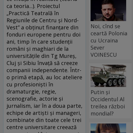
ca teoria...). Proiectul
„Practică Teatrală în
Regiunile de Centru şi Nord-
Noi, cînd se
Vest” a obţinut finanţare din
ceartă Polonia
fonduri europene pentru doi
cu Ucraina
ani, timp în care studenţii
Sever
români şi maghiari de la
VOINESCU
universităţile din Tg Mureş,
Cluj şi Sibiu învaţă să creeze
companii independente. Într-
o primă etapă, au loc ateliere
cu profesionişti în
dramaturgie, regie,
Putin și
scenografie, actorie şi
Occidentul Al
jurnalism, iar în a doua parte,
treilea război
echipe de artişti şi manageri,
mondial?
combinate din toate cele trei
centre universitare creează