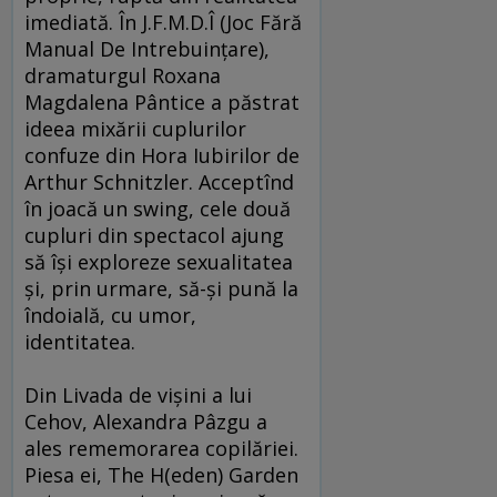
imediată. În J.F.M.D.Î (Joc Fără
Manual De Intrebuinţare),
dramaturgul Roxana
Magdalena Pântice a păstrat
ideea mixării cuplurilor
confuze din Hora Iubirilor de
Arthur Schnitzler. Acceptînd
în joacă un swing, cele două
cupluri din spectacol ajung
să îşi exploreze sexualitatea
şi, prin urmare, să-şi pună la
îndoială, cu umor,
identitatea.
Din Livada de vişini a lui
Cehov, Alexandra Pâzgu a
ales rememorarea copilăriei.
Piesa ei, The H(eden) Garden