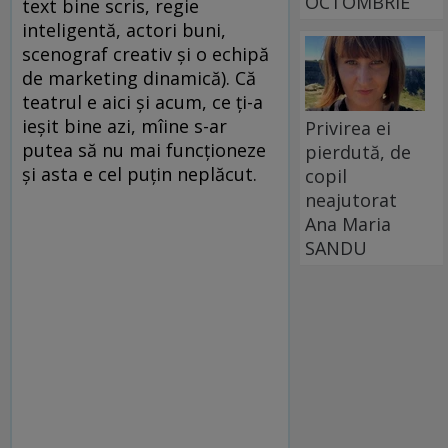
OCTOMBRIE
text bine scris, regie
inteligentă, actori buni,
scenograf creativ şi o echipă
de marketing dinamică). Că
teatrul e aici şi acum, ce ţi-a
ieşit bine azi, mîine s-ar
Privirea ei
putea să nu mai funcţioneze
pierdută, de
şi asta e cel puţin neplăcut.
copil
neajutorat
Ana Maria
SANDU