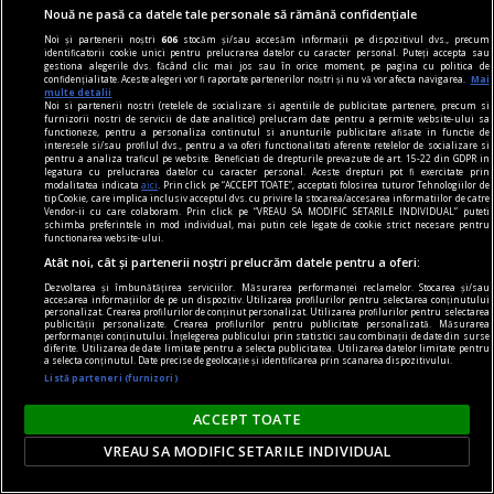
Nouă ne pasă ca datele tale personale să rămână confidențiale
Constantin VICĂ
Noi și partenerii noștri
606
stocăm și/sau accesăm informații pe dispozitivul dvs., precum
identificatorii cookie unici pentru prelucrarea datelor cu caracter personal. Puteți accepta sau
gestiona alegerile dvs. făcând clic mai jos sau în orice moment, pe pagina cu politica de
confidențialitate. Aceste alegeri vor fi raportate partenerilor noștri și nu vă vor afecta navigarea.
Mai
multe detalii
Noi si partenerii nostri (retelele de socializare si agentiile de publicitate partenere, precum si
furnizorii nostri de servicii de date analitice) prelucram date pentru a permite website-ului sa
functioneze, pentru a personaliza continutul si anunturile publicitare afisate in functie de
interesele si/sau profilul dvs., pentru a va oferi functionalitati aferente retelelor de socializare si
pentru a analiza traficul pe website. Beneficiati de drepturile prevazute de art. 15-22 din GDPR in
legatura cu prelucrarea datelor cu caracter personal. Aceste drepturi pot fi exercitate prin
modalitatea indicata
aici
. Prin click pe “ACCEPT TOATE”, acceptati folosirea tuturor Tehnologiilor de
tip Cookie, care implica inclusiv acceptul dvs. cu privire la stocarea/accesarea informatiilor de catre
Vendor-ii cu care colaboram. Prin click pe “VREAU SA MODIFIC SETARILE INDIVIDUAL” puteti
schimba preferintele in mod individual, mai putin cele legate de cookie strict necesare pentru
functionarea website-ului.
Atât noi, cât și partenerii noștri prelucrăm datele pentru a oferi:
Dezvoltarea și îmbunătățirea serviciilor. Măsurarea performanței reclamelor. Stocarea și/sau
accesarea informațiilor de pe un dispozitiv. Utilizarea profilurilor pentru selectarea conținutului
personalizat. Crearea profilurilor de conținut personalizat. Utilizarea profilurilor pentru selectarea
publicității personalizate. Crearea profilurilor pentru publicitate personalizată. Măsurarea
performanței conținutului. Înțelegerea publicului prin statistici sau combinații de date din surse
diferite. Utilizarea de date limitate pentru a selecta publicitatea. Utilizarea datelor limitate pentru
publicitate
a selecta conținutul. Date precise de geolocație și identificarea prin scanarea dispozitivului.
Listă parteneri (furnizori)
Top 3 cele mai frecvente probleme ale pielii și
cum le poți combate
ACCEPT TOATE
Nu uita să faci schimbări și în alimentație:
VREAU SA MODIFIC SETARILE INDIVIDUAL
consumă produse cu indice glicemic mai scăzut