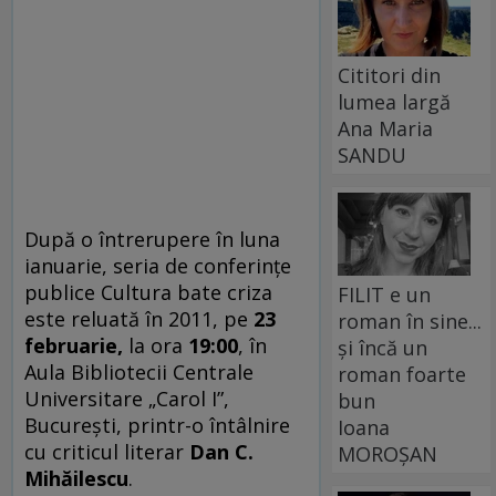
Cititori din
lumea largă
Ana Maria
SANDU
După o întrerupere în luna
ianuarie, seria de conferinţe
publice Cultura bate criza
FILIT e un
este reluată în 2011, pe
23
roman în sine...
februarie,
la ora
19:00
, în
și încă un
Aula Bibliotecii Centrale
roman foarte
Universitare „Carol I”,
bun
Bucureşti, printr-o întâlnire
Ioana
cu criticul literar
Dan C.
MOROȘAN
Mihăilescu
.