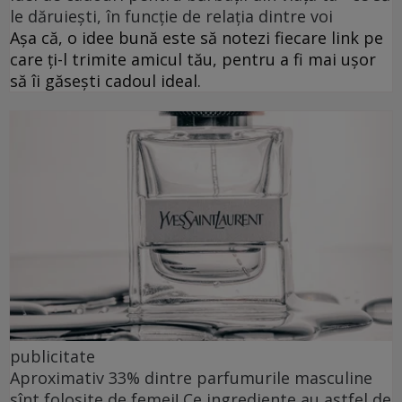
le dăruiești, în funcție de relația dintre voi
Așa că, o idee bună este să notezi fiecare link pe
care ți-l trimite amicul tău, pentru a fi mai ușor
să îi găsești cadoul ideal.
publicitate
Aproximativ 33% dintre parfumurile masculine
sînt folosite de femei! Ce ingrediente au astfel de