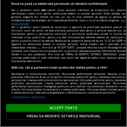
Nouă ne pasă ca datele tale personale să rămână confidențiale
Noi și partenerii noștri
606
stocăm și/sau accesăm informații pe dispozitivul dvs., precum
identificatorii cookie unici pentru prelucrarea datelor cu caracter personal. Puteți accepta sau
gestiona alegerile dvs. făcând clic mai jos sau în orice moment, pe pagina cu politica de
confidențialitate. Aceste alegeri vor fi raportate partenerilor noștri și nu vă vor afecta navigarea.
Mai
multe detalii
Noi si partenerii nostri (retelele de socializare si agentiile de publicitate partenere, precum si
furnizorii nostri de servicii de date analitice) prelucram date pentru a permite website-ului sa
functioneze, pentru a personaliza continutul si anunturile publicitare afisate in functie de
interesele si/sau profilul dvs., pentru a va oferi functionalitati aferente retelelor de socializare si
pentru a analiza traficul pe website. Beneficiati de drepturile prevazute de art. 15-22 din GDPR in
legatura cu prelucrarea datelor cu caracter personal. Aceste drepturi pot fi exercitate prin
modalitatea indicata
aici
. Prin click pe “ACCEPT TOATE”, acceptati folosirea tuturor Tehnologiilor de
tip Cookie, care implica inclusiv acceptul dvs. cu privire la stocarea/accesarea informatiilor de catre
Vendor-ii cu care colaboram. Prin click pe “VREAU SA MODIFIC SETARILE INDIVIDUAL” puteti
schimba preferintele in mod individual, mai putin cele legate de cookie strict necesare pentru
functionarea website-ului.
Atât noi, cât și partenerii noștri prelucrăm datele pentru a oferi:
Dezvoltarea și îmbunătățirea serviciilor. Măsurarea performanței reclamelor. Stocarea și/sau
accesarea informațiilor de pe un dispozitiv. Utilizarea profilurilor pentru selectarea conținutului
publicitate
personalizat. Crearea profilurilor de conținut personalizat. Utilizarea profilurilor pentru selectarea
publicității personalizate. Crearea profilurilor pentru publicitate personalizată. Măsurarea
Caserole pentru mîncare de unică folosință
performanței conținutului. Înțelegerea publicului prin statistici sau combinații de date din surse
diferite. Utilizarea de date limitate pentru a selecta publicitatea. Utilizarea datelor limitate pentru
disponibile la Snick Ambalaje
a selecta conținutul. Date precise de geolocație și identificarea prin scanarea dispozitivului.
Listă parteneri (furnizori)
Acest concept este unul care reușește să atragă
mulți clienți, consumatori totodată.
ACCEPT TOATE
VREAU SA MODIFIC SETARILE INDIVIDUAL