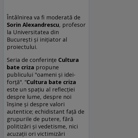
Întâlnirea va fi moderată de
Sorin Alexandrescu
, profesor
la Universitatea din
Bucureşti şi iniţiator al
proiectului.
Seria de conferinţe
Cultura
bate criza
propune
publicului "oameni şi idei-
forţă". “
Cultura bate criza
este un spaţiu al reflecţiei
despre lume, despre noi
înşine şi despre valori
autentice; echidistant faţă de
grupurile de putere, fără
politizări şi vedetisme, nici
acuzaţii ori victimizări