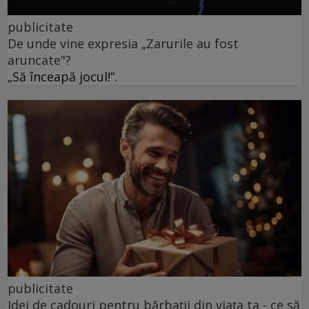
publicitate
De unde vine expresia „Zarurile au fost
aruncate"?
„Să înceapă jocul!”.
publicitate
Idei de cadouri pentru bărbații din viața ta - ce să