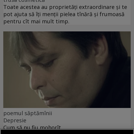
Toate acestea au proprietăți extraordinare și te
pot ajuta să îți menții pielea tînără și frumoasă
pentru cît mai mult timp.
poemul săptămînii
Depresie
Cum să nu fiu mohorît