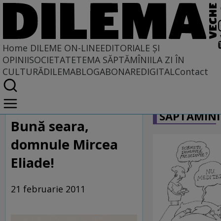
Home
DILEME ON-LINE
EDITORIALE ȘI
OPINII
SOCIETATE
TEMA SĂPTĂMÎNII
LA ZI ÎN
CULTURĂ
DILEMABLOG
ABONARE
DIGITAL
Contact
Home
CARICATU
Dileme on-line
SĂPTĂMÎNI
Bună seara,
domnule Mircea
Eliade!
21 februarie 2011