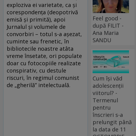
exploziva ei varietate, ca şi
corespondenţa (deopotrivă
Feel good -
emisă şi primită), apoi
după FILIT -
Jurnalul şi volumele de
Ana Maria
convorbiri – totul s-a aşezat,
SANDU
cuminte sau frenetic, în
bibliotecile noastre atâta
vreme însetate, ori populate
doar cu fotocopiile realizate
conspirativ, cu destule
riscuri, în regimul comunist
Cum își văd
de „gherilă” intelectuală.
adolescenții
viitorul? -
Termenul
pentru
înscrieri s-a
prelungit până
la data de 11