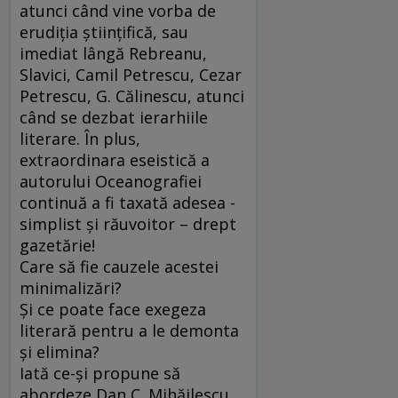
atunci când vine vorba de
erudiţia ştiinţifică, sau
imediat lângă Rebreanu,
Slavici, Camil Petrescu, Cezar
Petrescu, G. Călinescu, atunci
când se dezbat ierarhiile
literare. În plus,
extraordinara eseistică a
autorului Oceanografiei
continuă a fi taxată adesea -
simplist şi răuvoitor – drept
gazetărie!
Care să fie cauzele acestei
minimalizări?
Şi ce poate face exegeza
literară pentru a le demonta
şi elimina?
Iată ce-şi propune să
abordeze Dan C. Mihăilescu,