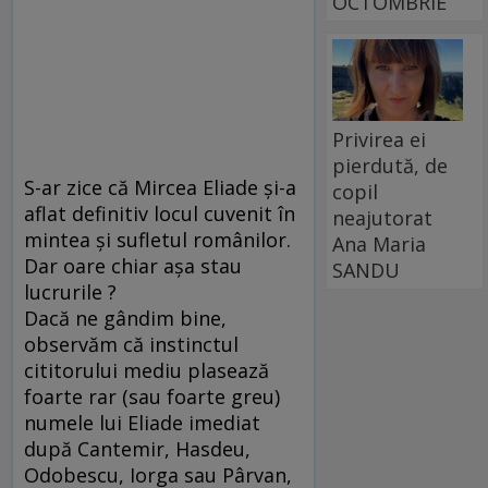
OCTOMBRIE
Privirea ei
pierdută, de
S-ar zice că Mircea Eliade şi-a
copil
aflat definitiv locul cuvenit în
neajutorat
mintea şi sufletul românilor.
Ana Maria
Dar oare chiar aşa stau
SANDU
lucrurile ?
Dacă ne gândim bine,
observăm că instinctul
cititorului mediu plasează
foarte rar (sau foarte greu)
numele lui Eliade imediat
după Cantemir, Hasdeu,
Odobescu, Iorga sau Pârvan,