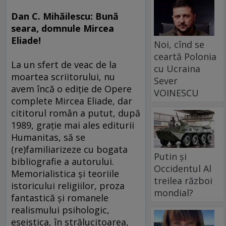
Dan C. Mihăilescu: Bună
seara, domnule Mircea
Eliade!
Noi, cînd se
ceartă Polonia
La un sfert de veac de la
cu Ucraina
moartea scriitorului, nu
Sever
avem încă o ediţie de Opere
VOINESCU
complete Mircea Eliade, dar
cititorul român a putut, după
1989, graţie mai ales editurii
Humanitas, să se
(re)familiarizeze cu bogata
Putin și
bibliografie a autorului.
Occidentul Al
Memorialistica şi teoriile
treilea război
istoricului religiilor, proza
mondial?
fantastică şi romanele
realismului psihologic,
eseistica, în strălucitoarea,