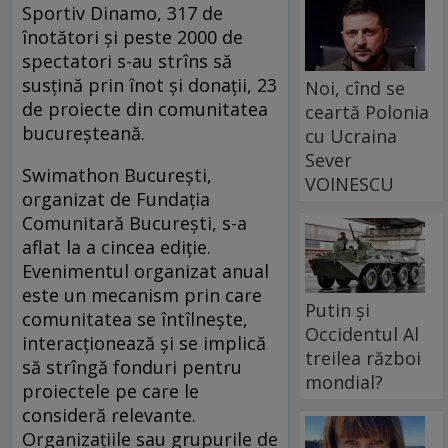
Sportiv Dinamo, 317 de
înotători şi peste 2000 de
spectatori s-au strîns să
susţină prin înot și donații, 23
Noi, cînd se
de proiecte din comunitatea
ceartă Polonia
bucureşteană.
cu Ucraina
Sever
Swimathon București,
VOINESCU
organizat de Fundația
Comunitară București, s-a
aflat la a cincea ediție.
Evenimentul organizat anual
este un mecanism prin care
Putin și
comunitatea se întîlneşte,
Occidentul Al
interacţionează şi se implică
treilea război
să strîngă fonduri pentru
mondial?
proiectele pe care le
consideră relevante.
Organizaţiile sau grupurile de