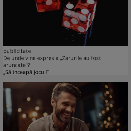
publicitate
De unde vine expresia „Zarurile au fost
aruncate"?
„Să înceapă jocul!”.