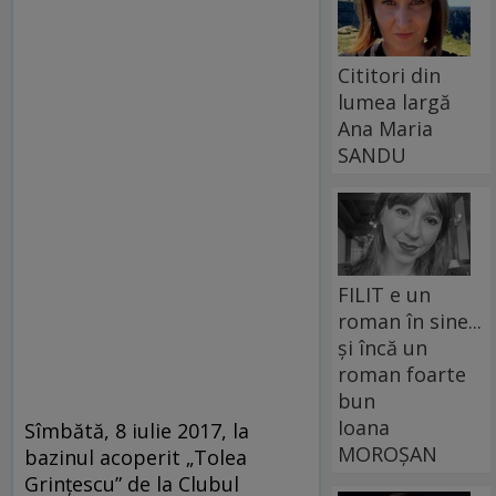
Cititori din
lumea largă
Ana Maria
SANDU
FILIT e un
roman în sine...
și încă un
roman foarte
bun
Ioana
Sîmbătă, 8 iulie 2017, la
MOROȘAN
bazinul acoperit „Tolea
Grințescu” de la Clubul