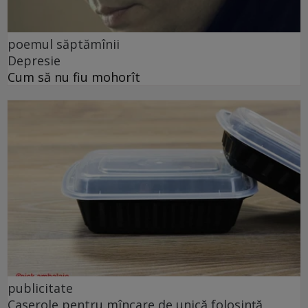
poemul săptămînii
Depresie
Cum să nu fiu mohorît
publicitate
Caserole pentru mîncare de unică folosință