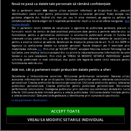
Nouă ne pasă ca datele tale personale să rămână confidențiale
Noi și partenerii noștri
606
stocăm și/sau accesăm informații pe dispozitivul dvs., precum
identificatorii cookie unici pentru prelucrarea datelor cu caracter personal. Puteți accepta sau
Parteneri
gestiona alegerile dvs. făcând clic mai jos sau în orice moment, pe pagina cu politica de
confidențialitate. Aceste alegeri vor fi raportate partenerilor noștri și nu vă vor afecta navigarea.
Mai
multe detalii
Noi si partenerii nostri (retelele de socializare si agentiile de publicitate partenere, precum si
furnizorii nostri de servicii de date analitice) prelucram date pentru a permite website-ului sa
functioneze, pentru a personaliza continutul si anunturile publicitare afisate in functie de
interesele si/sau profilul dvs., pentru a va oferi functionalitati aferente retelelor de socializare si
pentru a analiza traficul pe website. Beneficiati de drepturile prevazute de art. 15-22 din GDPR in
legatura cu prelucrarea datelor cu caracter personal. Aceste drepturi pot fi exercitate prin
modalitatea indicata
aici
. Prin click pe “ACCEPT TOATE”, acceptati folosirea tuturor Tehnologiilor de
tip Cookie, care implica inclusiv acceptul dvs. cu privire la stocarea/accesarea informatiilor de catre
Vendor-ii cu care colaboram. Prin click pe “VREAU SA MODIFIC SETARILE INDIVIDUAL” puteti
schimba preferintele in mod individual, mai putin cele legate de cookie strict necesare pentru
functionarea website-ului.
Atât noi, cât și partenerii noștri prelucrăm datele pentru a oferi:
Dezvoltarea și îmbunătățirea serviciilor. Măsurarea performanței reclamelor. Stocarea și/sau
accesarea informațiilor de pe un dispozitiv. Utilizarea profilurilor pentru selectarea conținutului
personalizat. Crearea profilurilor de conținut personalizat. Utilizarea profilurilor pentru selectarea
publicității personalizate. Crearea profilurilor pentru publicitate personalizată. Măsurarea
performanței conținutului. Înțelegerea publicului prin statistici sau combinații de date din surse
diferite. Utilizarea de date limitate pentru a selecta publicitatea. Utilizarea datelor limitate pentru
a selecta conținutul. Date precise de geolocație și identificarea prin scanarea dispozitivului.
Listă parteneri (furnizori)
CIA creează o unitate secretă dedicată Cubei.
ACCEPT TOATE
Administrația Trump intensifică presiunile
VREAU SA MODIFIC SETARILE INDIVIDUAL
asupra regimului de la Havana
Agenția Centrală de Informații a Statelor Unite