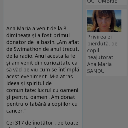
OCTOMBRIE
Ana Maria a venit de la 8
dimineața și a fost primul
Privirea ei
donator de la bazin. „Am aflat
pierdută, de
de Swimathon de anul trecut,
copil
de la radio. Anul acesta la fel
neajutorat
și am venit din curiozitate ca
Ana Maria
să văd pe viu cum se întîmplă
SANDU
acest eveniment. M-a atras
ideea și spiritul de
comunitate: lucrul cu oameni
și pentru oameni. Am donat
pentru o tabără a copiilor cu
cancer.”
Cei 317 de înotători, de toate