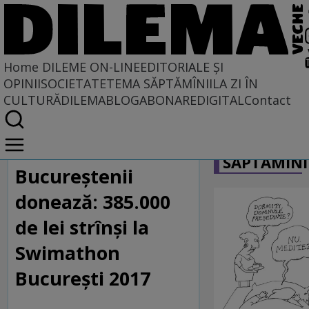
Home
DILEME ON-LINE
EDITORIALE ȘI
OPINII
SOCIETATE
TEMA SĂPTĂMÎNII
LA ZI ÎN
CULTURĂ
DILEMABLOG
ABONARE
DIGITAL
Contact
Home
CARICATU
Dileme on-line
SĂPTĂMÎNI
Bucureștenii
donează: 385.000
de lei strînși la
Swimathon
București 2017