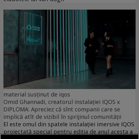
material susținut de iqos
Omid Ghannadi, creatorul instalației IQOS x
DIPLOMA: Apreciez că sînt companii care se
implică atît de vizibil în sprijinul comunității
El este omul din spatele instalației imersive IQOS
proiectată special pentru ediția de anul acesta a
festivalului DIPLOMA.