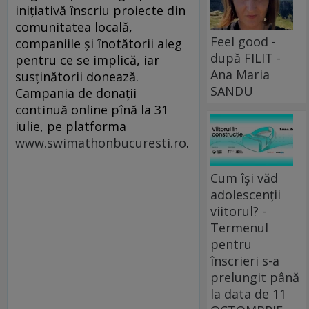
iniţiativă înscriu proiecte din
comunitatea locală,
Feel good -
companiile şi înotătorii aleg
după FILIT -
pentru ce se implică, iar
Ana Maria
susţinătorii donează.
SANDU
Campania de donații
continuă online pînă la 31
iulie, pe platforma
www.swimathonbucuresti.ro
.
Cum își văd
adolescenții
viitorul? -
Termenul
pentru
înscrieri s-a
prelungit până
la data de 11