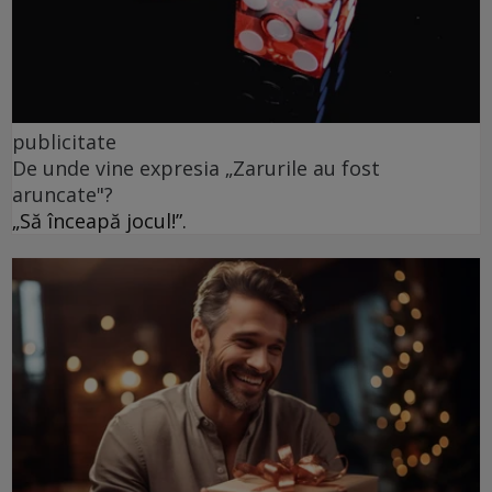
publicitate
De unde vine expresia „Zarurile au fost
aruncate"?
„Să înceapă jocul!”.