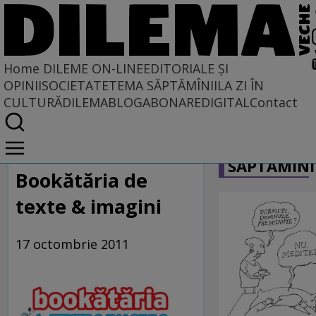
Home
DILEME ON-LINE
EDITORIALE ȘI
OPINII
SOCIETATE
TEMA SĂPTĂMÎNII
LA ZI ÎN
CULTURĂ
DILEMABLOG
ABONARE
DIGITAL
Contact
Home
CARICATU
Dileme on-line
SĂPTĂMÎNI
Bookătăria de
texte & imagini
17 octombrie 2011