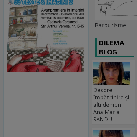
Barburisme
DILEMA
BLOG
Despre
îmbătrînire și
alți demoni
Ana Maria
SANDU