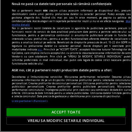
un spectacol astronomic rar. Astronomul Adrian
Nouă ne pasă ca datele tale personale să rămână confidențiale
Șonka explică, pentru „Weekend Adevărul”, unde
Noi și partenerii noștri
606
stocăm și/sau accesăm informații pe dispozitivul dvs., precum
se va vedea cel mai bine și de ce acest apus este
identificatorii cookie unici pentru prelucrarea datelor cu caracter personal. Puteți accepta sau
gestiona alegerile dvs. făcând clic mai jos sau în orice moment, pe pagina cu politica de
unul pe care s-ar putea să nu-l mai vedem o
confidențialitate. Aceste alegeri vor fi raportate partenerilor noștri și nu vă vor afecta navigarea.
Mai
multe detalii
viață.
Noi si partenerii nostri (retelele de socializare si agentiile de publicitate partenere, precum si
furnizorii nostri de servicii de date analitice) prelucram date pentru a permite website-ului sa
functioneze, pentru a personaliza continutul si anunturile publicitare afisate in functie de
interesele si/sau profilul dvs., pentru a va oferi functionalitati aferente retelelor de socializare si
pentru a analiza traficul pe website. Beneficiati de drepturile prevazute de art. 15-22 din GDPR in
legatura cu prelucrarea datelor cu caracter personal. Aceste drepturi pot fi exercitate prin
modalitatea indicata
aici
. Prin click pe “ACCEPT TOATE”, acceptati folosirea tuturor Tehnologiilor de
tip Cookie, care implica inclusiv acceptul dvs. cu privire la stocarea/accesarea informatiilor de catre
Vendor-ii cu care colaboram. Prin click pe “VREAU SA MODIFIC SETARILE INDIVIDUAL” puteti
schimba preferintele in mod individual, mai putin cele legate de cookie strict necesare pentru
functionarea website-ului.
Atât noi, cât și partenerii noștri prelucrăm datele pentru a oferi:
Dezvoltarea și îmbunătățirea serviciilor. Măsurarea performanței reclamelor. Stocarea și/sau
accesarea informațiilor de pe un dispozitiv. Utilizarea profilurilor pentru selectarea conținutului
personalizat. Crearea profilurilor de conținut personalizat. Utilizarea profilurilor pentru selectarea
publicității personalizate. Crearea profilurilor pentru publicitate personalizată. Măsurarea
performanței conținutului. Înțelegerea publicului prin statistici sau combinații de date din surse
diferite. Utilizarea de date limitate pentru a selecta publicitatea. Utilizarea datelor limitate pentru
a selecta conținutul. Date precise de geolocație și identificarea prin scanarea dispozitivului.
Listă parteneri (furnizori)
ACCEPT TOATE
„UN-HIDDEN CONNECTIONS”: Brâncuși
VREAU SA MODIFIC SETARILE INDIVIDUAL
reinterpretat la Belgrad