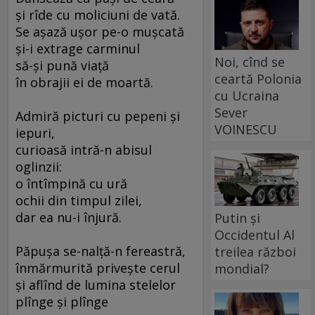
şi rîde cu moliciuni de vată.
Se aşază uşor pe-o muşcată
şi-i extrage carminul
Noi, cînd se
să-şi pună viaţă
ceartă Polonia
în obrajii ei de moartă.
cu Ucraina
Sever
Admiră picturi cu pepeni şi
VOINESCU
iepuri,
curioasă intră-n abisul
oglinzii:
o întîmpină cu ură
ochii din timpul zilei,
dar ea nu-i înjură.
Putin și
Occidentul Al
Păpuşa se-nalţă-n fereastră,
treilea război
înmărmurită priveşte cerul
mondial?
şi aflînd de lumina stelelor
plînge şi plînge