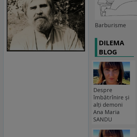
Barburisme
DILEMA
BLOG
Despre
îmbătrînire și
alți demoni
Ana Maria
SANDU