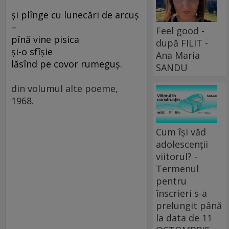
şi plînge cu lunecări de arcuş
–
Feel good -
pînă vine pisica
după FILIT -
şi-o sfîşie
Ana Maria
lăsînd pe covor rumeguş.
SANDU
din volumul alte poeme,
1968.
Cum își văd
adolescenții
viitorul? -
Termenul
pentru
înscrieri s-a
prelungit până
la data de 11