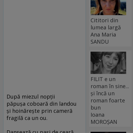
Cititori din
lumea largă
Ana Maria
SANDU
FILIT e un
roman în sine...
și încă un
După miezul nopţii
roman foarte
păpuşa coboară din landou
bun
şi hoinăreşte prin cameră
Ioana
fragilă ca un ou.
MOROȘAN
Dansează cu paşi de ceară