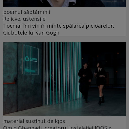
poemul săptămînii
Relicve, ustensile
Tocmai îmi vin în minte spălarea picioarelor,
Ciubotele lui van Gogh
material susținut de iqos
Omid Ghannadi, creatorul instalației IQOS x