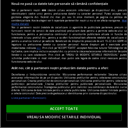
Nouă ne pasă ca datele tale personale să rămână confidențiale
Noi și partenerii noștri
606
stocăm și/sau accesăm informații pe dispozitivul dvs., precum
identificatorii cookie unici pentru prelucrarea datelor cu caracter personal. Puteți accepta sau
gestiona alegerile dvs. făcând clic mai jos sau în orice moment, pe pagina cu politica de
confidențialitate. Aceste alegeri vor fi raportate partenerilor noștri și nu vă vor afecta navigarea.
Mai
multe detalii
Noi si partenerii nostri (retelele de socializare si agentiile de publicitate partenere, precum si
furnizorii nostri de servicii de date analitice) prelucram date pentru a permite website-ului sa
functioneze, pentru a personaliza continutul si anunturile publicitare afisate in functie de
interesele si/sau profilul dvs., pentru a va oferi functionalitati aferente retelelor de socializare si
Stresul NATO după incidentele cu drone și
pentru a analiza traficul pe website. Beneficiati de drepturile prevazute de art. 15-22 din GDPR in
legatura cu prelucrarea datelor cu caracter personal. Aceste drepturi pot fi exercitate prin
rachete rusești din România și Polonia. Un Putin
modalitatea indicata
aici
. Prin click pe “ACCEPT TOATE”, acceptati folosirea tuturor Tehnologiilor de
tip Cookie, care implica inclusiv acceptul dvs. cu privire la stocarea/accesarea informatiilor de catre
disperat ar putea face o mișcare riscantă
Vendor-ii cu care colaboram. Prin click pe “VREAU SA MODIFIC SETARILE INDIVIDUAL” puteti
schimba preferintele in mod individual, mai putin cele legate de cookie strict necesare pentru
Dictatorul rus Vladimir Putin ar putea încerca să
functionarea website-ului.
testeze disponibilitatea NATO de a răspunde cu
Atât noi, cât și partenerii noștri prelucrăm datele pentru a oferi:
un atac limitat asupra uneia dintre țările alianței
Dezvoltarea și îmbunătățirea serviciilor. Măsurarea performanței reclamelor. Stocarea și/sau
accesarea informațiilor de pe un dispozitiv. Utilizarea profilurilor pentru selectarea conținutului
în următorii ani.
personalizat. Crearea profilurilor de conținut personalizat. Utilizarea profilurilor pentru selectarea
publicității personalizate. Crearea profilurilor pentru publicitate personalizată. Măsurarea
performanței conținutului. Înțelegerea publicului prin statistici sau combinații de date din surse
diferite. Utilizarea de date limitate pentru a selecta publicitatea. Utilizarea datelor limitate pentru
a selecta conținutul. Date precise de geolocație și identificarea prin scanarea dispozitivului.
Listă parteneri (furnizori)
ACCEPT TOATE
VREAU SA MODIFIC SETARILE INDIVIDUAL