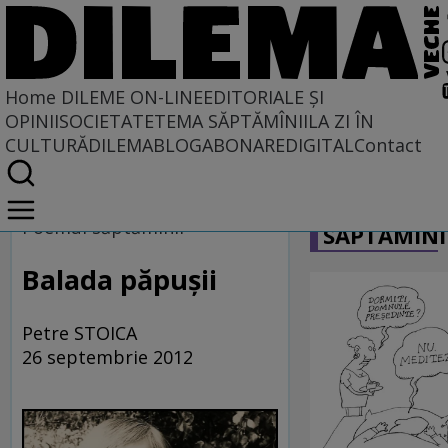
Home
DILEME ON-LINE
EDITORIALE ȘI
OPINII
SOCIETATE
TEMA SĂPTĂMÎNII
LA ZI ÎN
CULTURĂ
DILEMABLOG
ABONARE
DIGITAL
Contact
Home
CARICATU
Dileme on-line
Poemul săptămînii
SĂPTĂMÎNI
Balada păpuşii
Petre STOICA
26 septembrie 2012