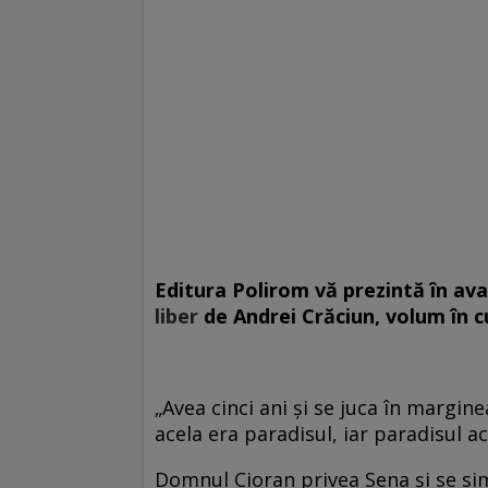
Editura Polirom vă prezintă în a
liber
de
Andrei Crăciun
, volum în c
„Avea cinci ani şi se juca în marginea
acela era paradisul, iar paradisul ace
Domnul Cioran privea Sena şi se sim