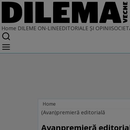
Home
DILEME ON-LINE
EDITORIALE ȘI OPINII
SOCIET
Home
Dileme on-line
(Avan)premieră editorială
Avanpremieră editorial