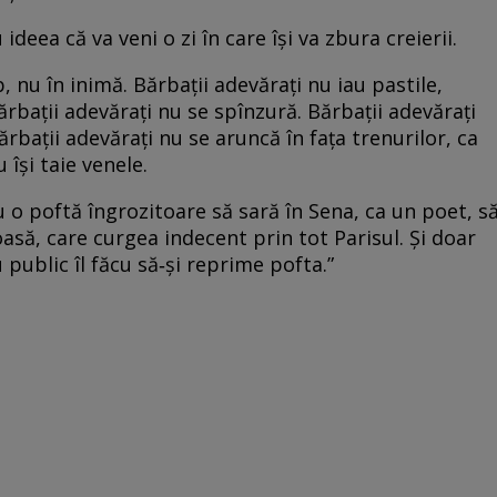
ideea că va veni o zi în care îşi va zbura creierii.
, nu în inimă. Bărbaţii adevăraţi nu iau pastile,
ărbaţii adevăraţi nu se spînzură. Bărbaţii adevăraţi
rbaţii adevăraţi nu se aruncă în faţa trenurilor, ca
 îşi taie venele.
 o poftă îngrozitoare să sară în Sena, ca un poet, s
să, care curgea indecent prin tot Parisul. Şi doar
 public îl făcu să‑şi reprime pofta.”