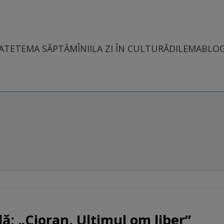
ATE
TEMA SĂPTĂMÎNII
LA ZI ÎN CULTURĂ
DILEMABLO
ă: „Cioran. Ultimul om liber”