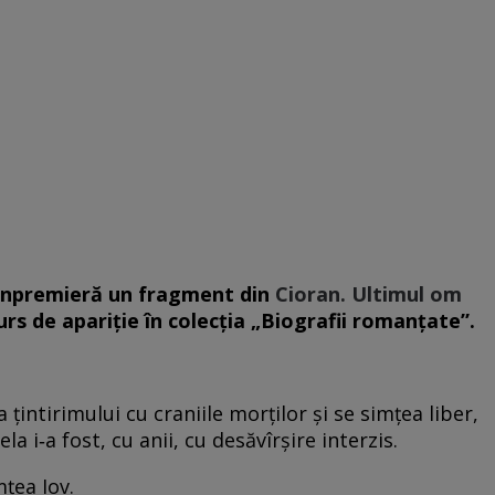
vanpremieră un fragment din
Cioran. Ultimul om
urs de apariție în colecția „Biografii romanțate”.
 ţintirimului cu craniile morţilor şi se simţea liber,
la i‑a fost, cu anii, cu desăvîrşire interzis.
ţea Iov.