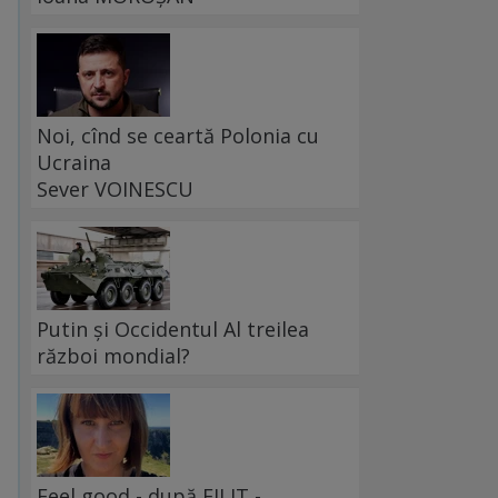
Noi, cînd se ceartă Polonia cu
Ucraina
Sever VOINESCU
Putin și Occidentul Al treilea
război mondial?
Feel good - după FILIT -