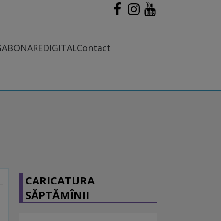
G
ABONARE
DIGITAL
Contact
CARICATURA
SĂPTĂMÎNII