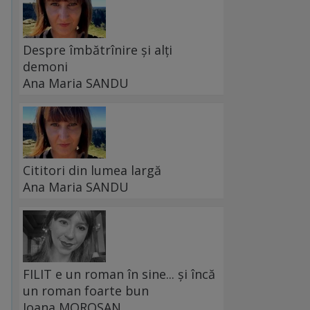
Despre îmbătrînire și alți
demoni
Ana Maria SANDU
Cititori din lumea largă
Ana Maria SANDU
FILIT e un roman în sine... și încă
un roman foarte bun
Ioana MOROȘAN