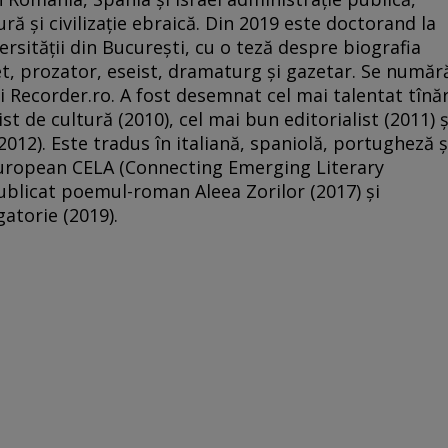
tură şi civilizaţie ebraică. Din 2019 este doctorand la
ersităţii din Bucureşti, cu o teză despre biografia
poet, prozator, eseist, dramaturg şi gazetar. Se număr
lui Recorder.ro. A fost desemnat cel mai talentat tînă
ist de cultură (2010), cel mai bun editorialist (2011) ş
012). Este tradus în italiană, spaniolă, portugheză ş
european CELA (Connecting Emerging Literary
publicat poemul-roman Aleea Zorilor (2017) şi
gatorie (2019).