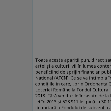
Toate aceste apariţii pun, direct s
artei şi a culturii vii în lumea con
beneficiind de sprijin financiar pub
Naţional (AFCN). Ce se va întîmpla în
condiţiile în care, „prin Ordonanța 
Loteriei Române la Fondul Cultural 
2013. Fără veniturile încasate de l
lei în 2013 şi 528.911 lei pînă la 30
financiară a Fondului de subvenţia a