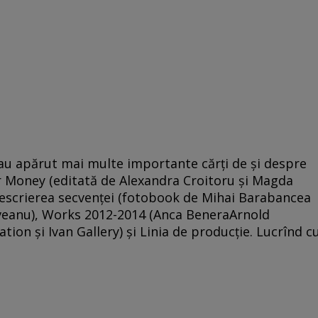
au apărut mai multe importante cărţi de şi despre
ar Money (editată de Alexandra Croitoru şi Magda
escrierea secvenţei (fotobook de Mihai Barabancea
foveanu), Works 2012-2014 (Anca BeneraArnold
tion şi Ivan Gallery) şi Linia de producţie. Lucrînd c