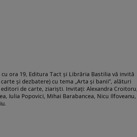
cu ora 19, Editura Tact şi Librăria Bastilia vă invită
 carte şi dezbatere) cu tema „Arta şi banii”, alături
, editori de carte, ziarişti. Invitaţi: Alexandra Croitoru
ea, Iulia Popovici, Mihai Barabancea, Nicu Ilfoveanu,
iu.