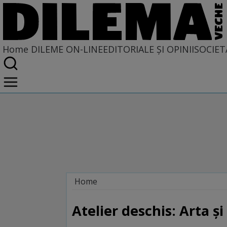
Home
DILEME ON-LINE
EDITORIALE ȘI OPINII
SOCIET
Home
Dileme on-line
Atelier deschis: Arta și