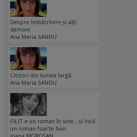
Despre îmbătrînire și alți
demoni
Ana Maria SANDU
Cititori din lumea largă
Ana Maria SANDU
FILIT e un roman în sine... și încă
un roman foarte bun
Ioana MOROȘAN