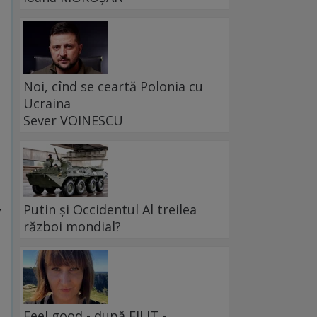
Noi, cînd se ceartă Polonia cu
Ucraina
Sever VOINESCU
,
Putin și Occidentul Al treilea
război mondial?
Feel good - după FILIT -