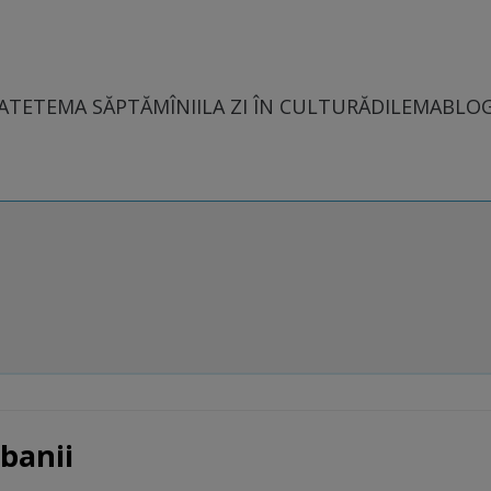
ATE
TEMA SĂPTĂMÎNII
LA ZI ÎN CULTURĂ
DILEMABLO
 banii