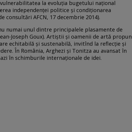
 „vulnerabilitatea la evoluţia bugetului naţional
rderea independenţei politice şi condiţionarea
 de consultări AFCN, 17 decembrie 2014).
nu numai unul dintre principalele plasamente de
Jean-Joseph Goux). Artiştii şi oamenii de artă propun
re echitabilă şi sustenabilă, invitînd la reflecţie şi
edere. În România, Arghezi şi Tonitza au avansat în
 azi în schimburile internaţionale de idei.