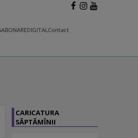
G
ABONARE
DIGITAL
Contact
CARICATURA
SĂPTĂMÎNII