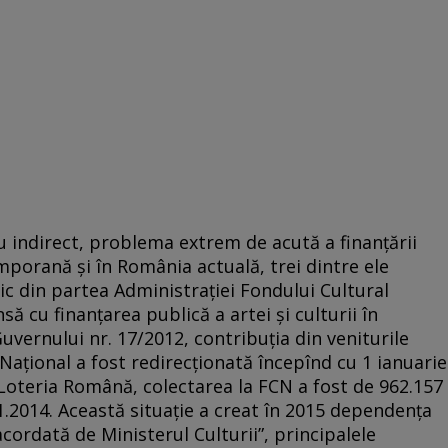
au indirect, problema extrem de acută a finanţării
temporană şi în România actuală, trei dintre ele
lic din partea Administraţiei Fondului Cultural
să cu finanţarea publică a artei şi culturii în
Guvernului nr. 17/2012, contribuţia din veniturile
Naţional a fost redirecţionată începînd cu 1 ianuarie
a Loteria Română, colectarea la FCN a fost de 962.157
.11.2014. Această situaţie a creat în 2015 dependenţa
cordată de Ministerul Culturii”, principalele