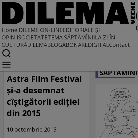
Home
DILEME ON-LINE
EDITORIALE ȘI
OPINII
SOCIETATE
TEMA SĂPTĂMÎNII
LA ZI ÎN
CULTURĂ
DILEMABLOG
ABONARE
DIGITAL
Contact
Home
CARICATU
Dileme on-line
SĂPTĂMÎNI
Astra Film Festival
și-a desemnat
cîștigătorii ediției
din 2015
10 octombrie 2015