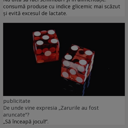
consumă produse cu indice glicemic mai scăzut
și evită excesul de lactate.
publicitate
De unde vine expresia „Zarurile au fost
aruncate"?
„Să înceapă jocul!”.