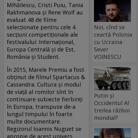
Mihăilescu, Cristi Puiu, Tania
Rakhmanova și Rene Wolf au
evaluat 48 de filme
selecționate pentru cele 4
Noi, cînd se
secțiuni competiționale ale
ceartă Polonia
festivalului: Internațional,
cu Ucraina
Europa Centrală și de Est,
Sever
România și Student.
VOINESCU
În 2015, Marele Premiu a fost
obținut de filmul Spartacus &
Cassandra. Cultura și modul
de viață al romilor sînt în
Putin și
continuare subiecte fierbinți
Occidentul Al
în Europa, transpuse de-a
treilea război
lungul timpului în foarte
mondial?
multe documentare.
Regizorul Ioannis Nuguet se
apropie de acest univers