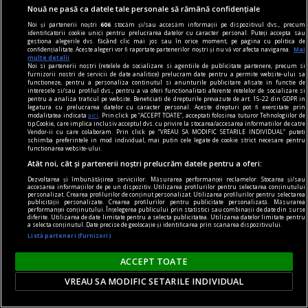
Nouă ne pasă ca datele tale personale să rămână confidențiale
Noi și partenerii noștri
606
stocăm și/sau accesăm informații pe dispozitivul dvs., precum
identificatorii cookie unici pentru prelucrarea datelor cu caracter personal. Puteți accepta sau
gestiona alegerile dvs. făcând clic mai jos sau în orice moment, pe pagina cu politica de
confidențialitate. Aceste alegeri vor fi raportate partenerilor noștri și nu vă vor afecta navigarea.
Mai
multe detalii
Noi si partenerii nostri (retelele de socializare si agentiile de publicitate partenere, precum si
furnizorii nostri de servicii de date analitice) prelucram date pentru a permite website-ului sa
functioneze, pentru a personaliza continutul si anunturile publicitare afisate in functie de
interesele si/sau profilul dvs., pentru a va oferi functionalitati aferente retelelor de socializare si
pentru a analiza traficul pe website. Beneficiati de drepturile prevazute de art. 15-22 din GDPR in
legatura cu prelucrarea datelor cu caracter personal. Aceste drepturi pot fi exercitate prin
modalitatea indicata
aici
. Prin click pe “ACCEPT TOATE”, acceptati folosirea tuturor Tehnologiilor de
tip Cookie, care implica inclusiv acceptul dvs. cu privire la stocarea/accesarea informatiilor de catre
Vendor-ii cu care colaboram. Prin click pe “VREAU SA MODIFIC SETARILE INDIVIDUAL” puteti
schimba preferintele in mod individual, mai putin cele legate de cookie strict necesare pentru
functionarea website-ului.
Atât noi, cât și partenerii noștri prelucrăm datele pentru a oferi:
publicitate
Dezvoltarea și îmbunătățirea serviciilor. Măsurarea performanței reclamelor. Stocarea și/sau
accesarea informațiilor de pe un dispozitiv. Utilizarea profilurilor pentru selectarea conținutului
Aproximativ 33% dintre parfumurile masculine
personalizat. Crearea profilurilor de conținut personalizat. Utilizarea profilurilor pentru selectarea
publicității personalizate. Crearea profilurilor pentru publicitate personalizată. Măsurarea
sînt folosite de femei! Ce ingrediente au astfel de
performanței conținutului. Înțelegerea publicului prin statistici sau combinații de date din surse
diferite. Utilizarea de date limitate pentru a selecta publicitatea. Utilizarea datelor limitate pentru
a selecta conținutul. Date precise de geolocație și identificarea prin scanarea dispozitivului.
parfumuri?
Listă parteneri (furnizori)
Foarte apreciate sînt și parfumurile orientale
pentru bărbați, care au note unice, catifelate,
ACCEPT TOATE
arome de vanilie și alte condimente minunate.
VREAU SA MODIFIC SETARILE INDIVIDUAL