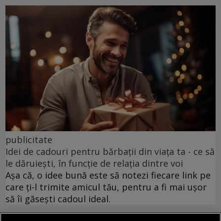
publicitate
Idei de cadouri pentru bărbații din viața ta - ce să
le dăruiești, în funcție de relația dintre voi
Așa că, o idee bună este să notezi fiecare link pe
care ți-l trimite amicul tău, pentru a fi mai ușor
să îi găsești cadoul ideal.