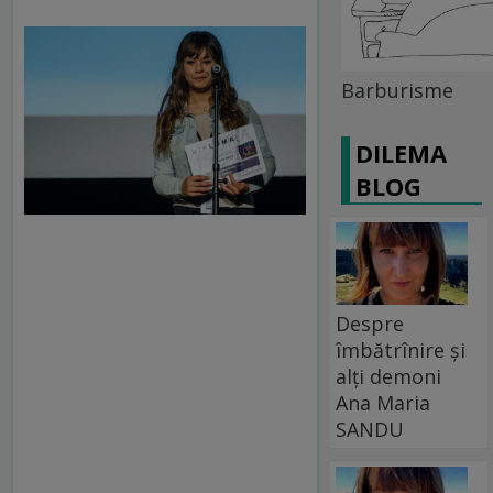
Barburisme
DILEMA
BLOG
Despre
îmbătrînire și
alți demoni
Ana Maria
SANDU