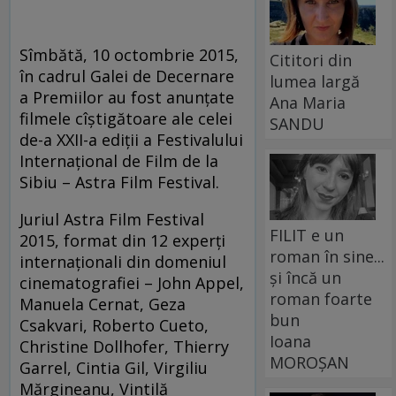
Sîmbătă, 10 octombrie 2015,
Cititori din
în cadrul Galei de Decernare
lumea largă
a Premiilor au fost anunțate
Ana Maria
filmele cîștigătoare ale celei
SANDU
de-a XXII-a ediții a Festivalului
Internațional de Film de la
Sibiu – Astra Film Festival.
Juriul Astra Film Festival
FILIT e un
2015, format din 12 experți
roman în sine...
internaționali din domeniul
și încă un
cinematografiei – John Appel,
roman foarte
Manuela Cernat, Geza
bun
Csakvari, Roberto Cueto,
Ioana
Christine Dollhofer, Thierry
MOROȘAN
Garrel, Cintia Gil, Virgiliu
Mărgineanu, Vintilă