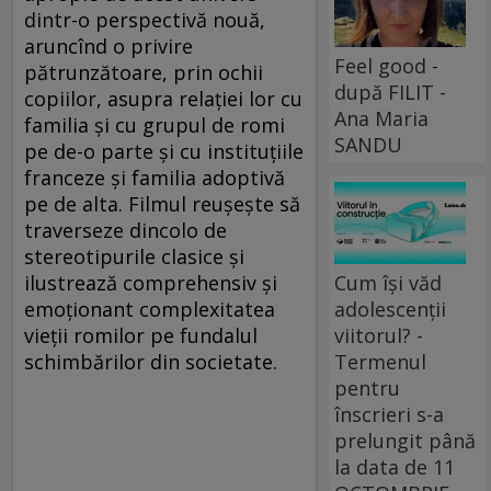
dintr-o perspectivă nouă,
aruncînd o privire
Feel good -
pătrunzătoare, prin ochii
după FILIT -
copiilor, asupra relației lor cu
Ana Maria
familia și cu grupul de romi
SANDU
pe de-o parte și cu instituțiile
franceze și familia adoptivă
pe de alta. Filmul reușește să
traverseze dincolo de
stereotipurile clasice și
ilustrează comprehensiv și
Cum își văd
emoționant complexitatea
adolescenții
vieții romilor pe fundalul
viitorul? -
schimbărilor din societate.
Termenul
pentru
înscrieri s-a
prelungit până
la data de 11