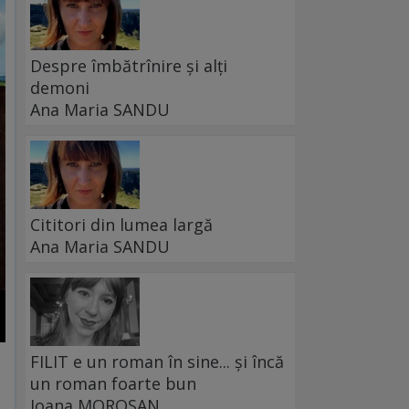
Despre îmbătrînire și alți
demoni
Ana Maria SANDU
Cititori din lumea largă
Ana Maria SANDU
FILIT e un roman în sine... și încă
un roman foarte bun
Ioana MOROȘAN