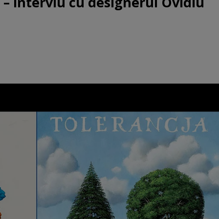
“ – interviu cu designerul Ovidiu