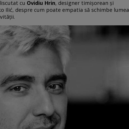
 discutat cu
Ovidiu Hrin
, designer timișorean și
irko Ilić, despre cum poate empatia să schimbe lumea
ității.