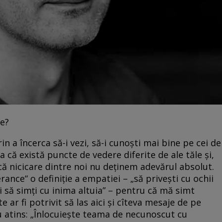
e?
 a încerca să-i vezi, să-i cunoști mai bine pe cei de
ea că există puncte de vedere diferite de ale tăle și,
că nicicare dintre noi nu deținem adevărul absolut.
rance“ o definiție a empatiei – „să privești cu ochii
 și să simți cu inima altuia” – pentru că mă simt
 ar fi potrivit să las aici și cîteva mesaje de pe
u atins: „Înlocuiește teama de necunoscut cu