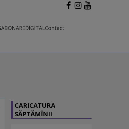
G
ABONARE
DIGITAL
Contact
CARICATURA
SĂPTĂMÎNII