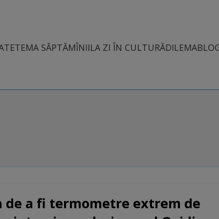
ATE
TEMA SĂPTĂMÎNII
LA ZI ÎN CULTURĂ
DILEMABLO
ea de a fi termometre extrem de