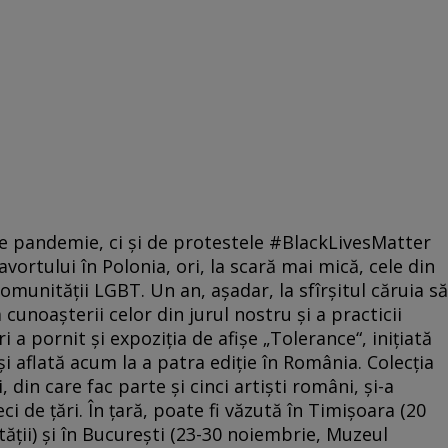
 pandemie, ci și de protestele #BlackLivesMatter
avortului în Polonia, ori, la scară mai mică, cele din
munității LGBT. Un an, așadar, la sfîrșitul căruia să
cunoașterii celor din jurul nostru și a practicii
i a pornit și expoziția de afișe „Tolerance“, inițiată
și aflată acum la a patra ediție în România. Colecția
 din care fac parte și cinci artiști români, și-a
i de țări. În țară, poate fi văzută în Timișoara (20
ății) și în București (23-30 noiembrie, Muzeul