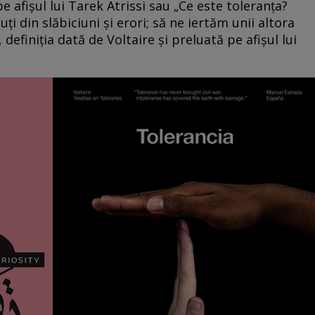
pe afișul lui Tarek Atrissi sau „Ce este toleranţa?
ți din slăbiciuni şi erori; să ne iertăm unii altora
 definiţia dată de Voltaire și preluată pe afișul lui