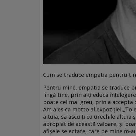
Cum se traduce empatia pentru tin
Pentru mine, empatia se traduce prin
lîngă tine, prin a-ți educa înțeleger
poate cel mai greu, prin a accepta 
Am ales ca motto al expoziției „Tole
altuia, să asculți cu urechile altuia
apropiat de această valoare, și poate
afișele selectate, care pe mine m-a