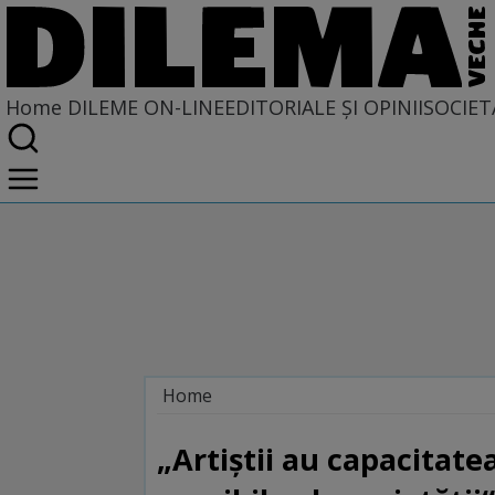
Home
DILEME ON-LINE
EDITORIALE ȘI OPINII
SOCIET
Home
Dileme on-line
„Artiștii au capacitat