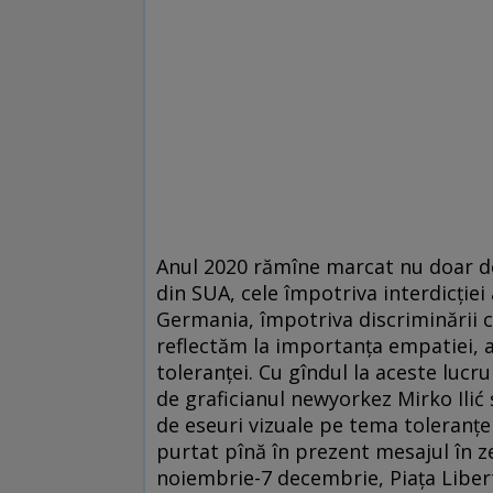
Anul 2020 rămîne marcat nu doar de
din SUA, cele împotriva interdicției 
Germania, împotriva discriminării co
reflectăm la importanța empatiei, a 
toleranței. Cu gîndul la aceste lucrur
de graficianul newyorkez Mirko Ilić 
de eseuri vizuale pe tema toleranței,
purtat pînă în prezent mesajul în zec
noiembrie-7 decembrie, Piața Libert