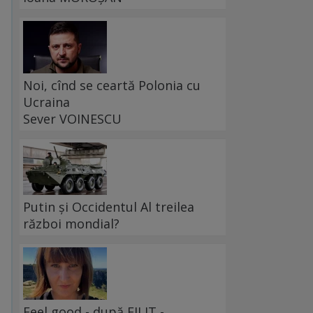
Noi, cînd se ceartă Polonia cu
Ucraina
Sever VOINESCU
Putin și Occidentul Al treilea
război mondial?
Feel good - după FILIT -