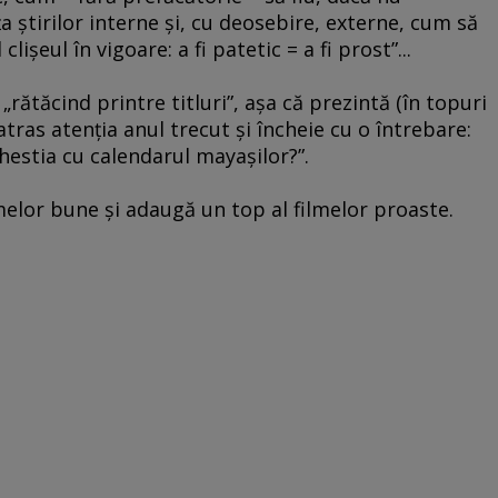
aţa ştirilor interne şi, cu deosebire, externe, cum să
şeul în vigoare: a fi patetic = a fi prost”...
„rătăcind printre titluri”, aşa că prezintă (în topuri
 atras atenţia anul trecut şi încheie cu o întrebare:
 chestia cu calendarul mayaşilor?”.
melor bune şi adaugă un top al filmelor proaste.