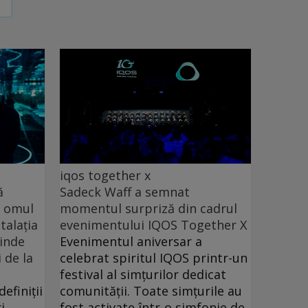
iqos together x
ă
Sadeck Waff a semnat
, omul
momentul surpriză din cadrul
talația
evenimentului IQOS Together X
rinde
Evenimentul aniversar a
i de la
celebrat spiritul IQOS printr-un
festival al simțurilor dedicat
efiniții
comunității. Toate simțurile au
i.
fost activate într-o simfonie de