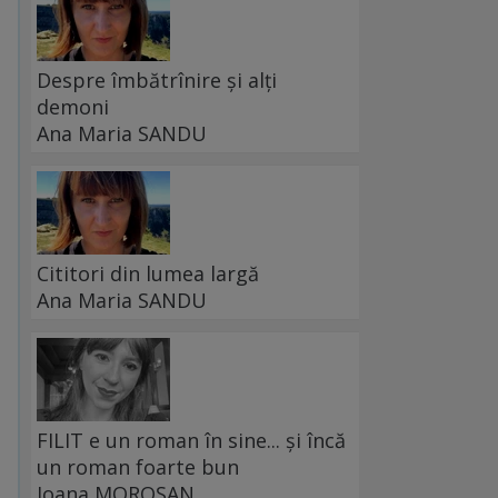
Despre îmbătrînire și alți
demoni
Ana Maria SANDU
Cititori din lumea largă
Ana Maria SANDU
FILIT e un roman în sine... și încă
un roman foarte bun
Ioana MOROȘAN