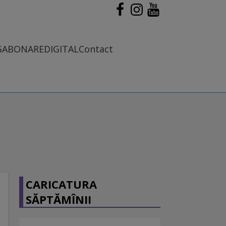
G
ABONARE
DIGITAL
Contact
CARICATURA
SĂPTĂMÎNII