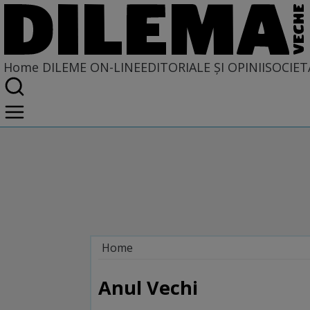
Home
DILEME ON-LINE
EDITORIALE ȘI OPINII
SOCIET
Home
Dileme on-line
Anul Vechi