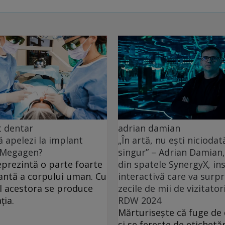
t dentar
adrian damian
ă apelezi la implant
„În artă, nu ești niciodat
 Megagen?
singur” – Adrian Damian
reprezintă o parte foarte
din spatele SynergyX, ins
ntă a corpului uman. Cu
interactivă care va surp
l acestora se produce
zecile de mii de vizitator
ția.
RDW 2024
Mărturisește că fuge de d
și se ferește de etichetăr