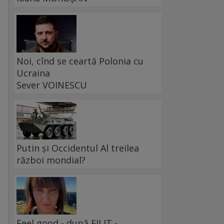
Noi, cînd se ceartă Polonia cu
Ucraina
Sever VOINESCU
Putin și Occidentul Al treilea
război mondial?
Feel good - după FILIT -