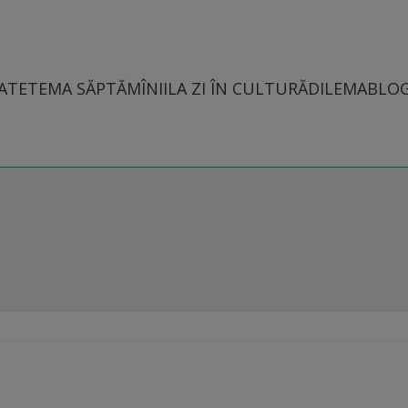
ATE
TEMA SĂPTĂMÎNII
LA ZI ÎN CULTURĂ
DILEMABLO