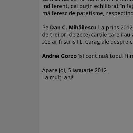
indiferent, cel puţin echilibrat în f
mă feresc de patetisme, respectînd cli
Pe
Dan C. Mihăilescu
l-a prins 2012 
de trei ori de zece) cărţile care i-au
„Ce ar fi scris I.L. Caragiale despre
Andrei Gorzo
îşi continuă topul fil
Apare joi, 5 ianuarie 2012.
La mulţi ani!