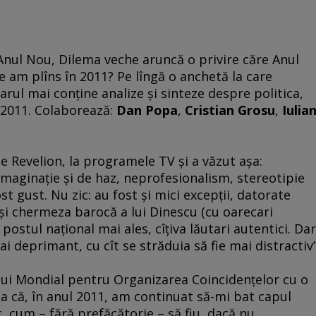
nul Nou, Dilema veche aruncă o privire căre Anul
 ce am plîns în 2011? Pe lîngă o anchetă la care
rul mai conţine analize şi sinteze despre politica,
 2011. Colaborează:
Dan Popa
,
Cristian Grosu
,
Iulia
e Revelion, la programele TV şi a văzut aşa:
 imaginaţie şi de haz, neprofesionalism, stereotipie
ost gust. Nu zic: au fost şi mici excepţii, datorate
t şi chermeza barocă a lui Dinescu (cu oarecari
postul naţional mai ales, cîţiva lăutari autentici. Dar
i deprimant, cu cît se străduia să fie mai distractiv”
lui Mondial pentru Organizarea Coincidenţelor cu o
ma că, în anul 2011, am continuat să-mi bat capul
 cum – fără prefăcătorie – să fiu, dacă nu