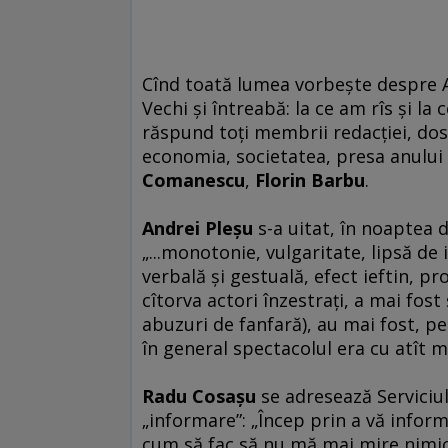
Cînd toată lumea vorbeşte despre A
Vechi şi întreabă: la ce am rîs şi la
răspund toţi membrii redacţiei, dosa
economia, societatea, presa anului
Comanescu
,
Florin Barbu
.
Andrei Pleşu
s-a uitat, în noaptea d
„...monotonie, vulgaritate, lipsă de
verbală şi gestuală, efect ieftin, pr
cîtorva actori înzestraţi, a mai fos
abuzuri de fanfară), au mai fost, pe 
în general spectacolul era cu atît ma
Radu Cosaşu
se adresează Serviciu
„informare”: „Încep prin a vă infor
cum să fac să nu mă mai mire nimic,