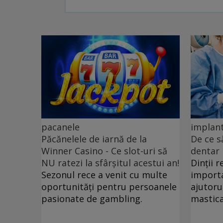
pacanele
implan
Păcănelele de iarnă de la
De ce s
Winner Casino - Ce slot-uri să
dentar
NU ratezi la sfârșitul acestui an!
Dinții 
Sezonul rece a venit cu multe
importa
oportunități pentru persoanele
ajutoru
pasionate de gambling.
mastica