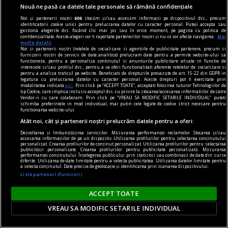
Nouă ne pasă ca datele tale personale să rămână confidențiale
Noi și partenerii noștri
606
stocăm și/sau accesăm informații pe dispozitivul dvs., precum
identificatorii cookie unici pentru prelucrarea datelor cu caracter personal. Puteți accepta sau
gestiona alegerile dvs. făcând clic mai jos sau în orice moment, pe pagina cu politica de
confidențialitate. Aceste alegeri vor fi raportate partenerilor noștri și nu vă vor afecta navigarea.
Mai
multe detalii
Noi si partenerii nostri (retelele de socializare si agentiile de publicitate partenere, precum si
furnizorii nostri de servicii de date analitice) prelucram date pentru a permite website-ului sa
functioneze, pentru a personaliza continutul si anunturile publicitare afisate in functie de
interesele si/sau profilul dvs., pentru a va oferi functionalitati aferente retelelor de socializare si
pentru a analiza traficul pe website. Beneficiati de drepturile prevazute de art. 15-22 din GDPR in
legatura cu prelucrarea datelor cu caracter personal. Aceste drepturi pot fi exercitate prin
modalitatea indicata
aici
. Prin click pe “ACCEPT TOATE”, acceptati folosirea tuturor Tehnologiilor de
tip Cookie, care implica inclusiv acceptul dvs. cu privire la stocarea/accesarea informatiilor de catre
publicitate
Vendor-ii cu care colaboram. Prin click pe “VREAU SA MODIFIC SETARILE INDIVIDUAL” puteti
schimba preferintele in mod individual, mai putin cele legate de cookie strict necesare pentru
De unde vine expresia „Zarurile au fost
functionarea website-ului.
aruncate"?
Atât noi, cât și partenerii noștri prelucrăm datele pentru a oferi:
„Să înceapă jocul!”.
Dezvoltarea și îmbunătățirea serviciilor. Măsurarea performanței reclamelor. Stocarea și/sau
accesarea informațiilor de pe un dispozitiv. Utilizarea profilurilor pentru selectarea conținutului
personalizat. Crearea profilurilor de conținut personalizat. Utilizarea profilurilor pentru selectarea
publicității personalizate. Crearea profilurilor pentru publicitate personalizată. Măsurarea
performanței conținutului. Înțelegerea publicului prin statistici sau combinații de date din surse
diferite. Utilizarea de date limitate pentru a selecta publicitatea. Utilizarea datelor limitate pentru
a selecta conținutul. Date precise de geolocație și identificarea prin scanarea dispozitivului.
Listă parteneri (furnizori)
ACCEPT TOATE
VREAU SA MODIFIC SETARILE INDIVIDUAL