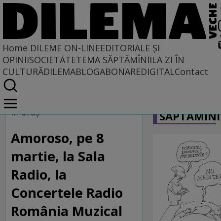
Home
DILEME ON-LINE
EDITORIALE ȘI
OPINII
SOCIETATE
TEMA SĂPTĂMÎNII
LA ZI ÎN
CULTURĂ
DILEMABLOG
ABONARE
DIGITAL
Contact
Home
CARICATU
Dileme on-line
În oraş
SĂPTĂMÎNI
Amoroso, pe 8
martie, la Sala
Radio, la
Concertele Radio
România Muzical