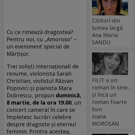
Cititori din
lumea largă
Cu ce rimează dragostea?
Ana Maria
Pentru noi, cu „Amoroso” –
SANDU
un eveniment special de
Mărţişor.
Trei soliști internaționali de
renume, violonista Sarah
FILIT e un
Christian, violistul Răzvan
roman în sine...
Popovici şi pianista Mara
și încă un
Dobrescu, propun
duminică,
roman foarte
8 martie, de la ora 19.00
, un
bun
concert cameral în care se
Ioana
împletesc lucrări celebre
MOROȘAN
despre dragoste și eternul
feminin. Printre acestea,