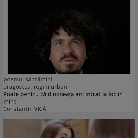
poemul săptămînii
dragostea, regim urban
Poate pentru că dimineața am intrat la loc în
mine
Constantin VICĂ