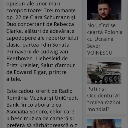
opusuri ale unor mari
compozitoare: Trei romanțe
op. 22 de Clara Schumann și
Duo concertant de Rebecca
Noi, cînd se
Clarke, alături de adevărate
ceartă Polonia
capodopere ale repertoriului
cu Ucraina
clasic: partea I din Sonata
Sever
Primăverii de Ludwig van
VOINESCU
Beethoven, Liebesleid de
Fritz Kreisler, Salut d’amour
de Edward Elgar, printre
altele.
Putin și
Este cadoul oferit de Radio
Occidentul Al
România Muzical și UniCredit
treilea război
Bank, în colaborare cu
mondial?
Asociația Sonoro, celor care
iubesc muzica de cameră și
preferă să sărbătorească o zi