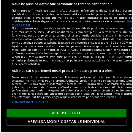
Nouă ne pasă ca datele tale personale să rămână confidențiale
Noi și partenerii noștri
606
stocăm și/sau accesăm informații pe dispozitivul dvs., precum
identificatorii cookie unici pentru prelucrarea datelor cu caracter personal. Puteți accepta sau
Atac armat într-un liceu din Thailanda. Un
gestiona alegerile dvs. făcând clic mai jos sau în orice moment, pe pagina cu politica de
confidențialitate. Aceste alegeri vor fi raportate partenerilor noștri și nu vă vor afecta navigarea.
Mai
profesor a fost ucis, elevul atacator s-a sinucis
multe detalii
Noi si partenerii nostri (retelele de socializare si agentiile de publicitate partenere, precum si
Un atac armat produs vineri, 7 august, la un
furnizorii nostri de servicii de date analitice) prelucram date pentru a permite website-ului sa
functioneze, pentru a personaliza continutul si anunturile publicitare afisate in functie de
liceu din provincia Nonthaburi, în apropiere de
interesele si/sau profilul dvs., pentru a va oferi functionalitati aferente retelelor de socializare si
pentru a analiza traficul pe website. Beneficiati de drepturile prevazute de art. 15-22 din GDPR in
Bangkok, s-a soldat cu moartea unui profesor și
legatura cu prelucrarea datelor cu caracter personal. Aceste drepturi pot fi exercitate prin
modalitatea indicata
aici
. Prin click pe “ACCEPT TOATE”, acceptati folosirea tuturor Tehnologiilor de
rănirea altor patru persoane, au anunțat
tip Cookie, care implica inclusiv acceptul dvs. cu privire la stocarea/accesarea informatiilor de catre
Vendor-ii cu care colaboram. Prin click pe “VREAU SA MODIFIC SETARILE INDIVIDUAL” puteti
autoritățile thailandeze.
schimba preferintele in mod individual, mai putin cele legate de cookie strict necesare pentru
functionarea website-ului.
Atât noi, cât și partenerii noștri prelucrăm datele pentru a oferi:
Dezvoltarea și îmbunătățirea serviciilor. Măsurarea performanței reclamelor. Stocarea și/sau
accesarea informațiilor de pe un dispozitiv. Utilizarea profilurilor pentru selectarea conținutului
personalizat. Crearea profilurilor de conținut personalizat. Utilizarea profilurilor pentru selectarea
publicității personalizate. Crearea profilurilor pentru publicitate personalizată. Măsurarea
performanței conținutului. Înțelegerea publicului prin statistici sau combinații de date din surse
diferite. Utilizarea de date limitate pentru a selecta publicitatea. Utilizarea datelor limitate pentru
a selecta conținutul. Date precise de geolocație și identificarea prin scanarea dispozitivului.
Listă parteneri (furnizori)
ACCEPT TOATE
VREAU SA MODIFIC SETARILE INDIVIDUAL