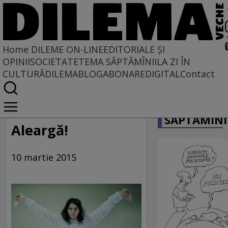
Home
DILEME ON-LINE
EDITORIALE ȘI
OPINII
SOCIETATE
TEMA SĂPTĂMÎNII
LA ZI ÎN
CULTURĂ
DILEMABLOG
ABONARE
DIGITAL
Contact
Home
CARICATU
Dileme on-line
SĂPTĂMÎNI
Aleargă!
10 martie 2015