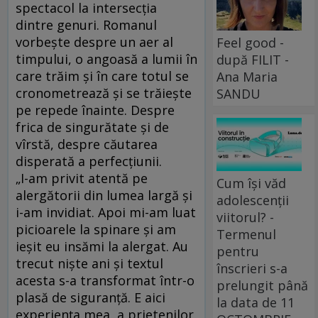
spectacol la intersecţia
dintre genuri. Romanul
vorbeşte despre un aer al
Feel good -
timpului, o angoasă a lumii în
după FILIT -
care trăim şi în care totul se
Ana Maria
cronometrează şi se trăieşte
SANDU
pe repede înainte. Despre
frica de singurătate şi de
vîrstă, despre căutarea
disperată a perfecţiunii.
„I-am privit atentă pe
Cum își văd
alergătorii din lumea largă și
adolescenții
i-am invidiat. Apoi mi-am luat
viitorul? -
picioarele la spinare și am
Termenul
ieșit eu insămi la alergat. Au
pentru
trecut niște ani și textul
înscrieri s-a
acesta s-a transformat într-o
prelungit până
plasă de siguranță. E aici
la data de 11
experiența mea, a prietenilor