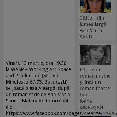
Cititori din
lumea largă
Ana Maria
SANDU
Vineri, 13 martie, ora 19,30,
la WASP – Working Art Space
FILIT e un
and Production (Str. Ion
roman în sine...
Minulescu 67-93, București)
și încă un
se joacă piesa Aleargă, după
roman foarte
un roman scris de Ana Maria
bun
Sandu. Mai multe informații
Ioana
aici:
MOROȘAN
https://www.facebook.com/pages/Alearga/14228