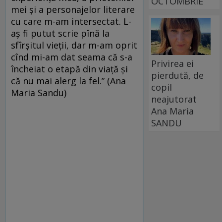
OCTOMBRIE
mei și a personajelor literare
cu care m-am intersectat. L-
aș fi putut scrie pînă la
sfîrșitul vieții, dar m-am oprit
cînd mi-am dat seama că s-a
Privirea ei
încheiat o etapă din viață și
pierdută, de
că nu mai alerg la fel.” (Ana
copil
Maria Sandu)
neajutorat
Ana Maria
SANDU