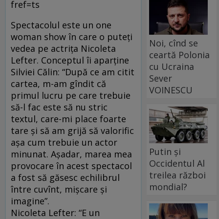
fref=ts
Spectacolul este un one
woman show în care o puteți
Noi, cînd se
vedea pe actrița Nicoleta
ceartă Polonia
Lefter. Conceptul îi aparține
cu Ucraina
Silviei Călin: “După ce am citit
Sever
cartea, m-am gîndit că
VOINESCU
primul lucru pe care trebuie
să-l fac este să nu stric
textul, care-mi place foarte
tare și să am grijă să valorific
așa cum trebuie un actor
Putin și
minunat. Așadar, marea mea
Occidentul Al
provocare în acest spectacol
treilea război
a fost să găsesc echilibrul
mondial?
între cuvînt, mișcare și
imagine”.
Nicoleta Lefter: “E un