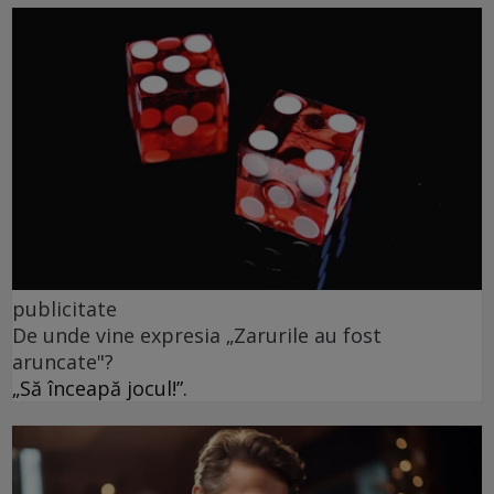
publicitate
De unde vine expresia „Zarurile au fost
aruncate"?
„Să înceapă jocul!”.