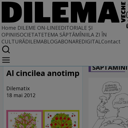
Home
DILEME ON-LINE
EDITORIALE ȘI
OPINII
SOCIETATE
TEMA SĂPTĂMÎNII
LA ZI ÎN
CULTURĂ
DILEMABLOG
ABONARE
DIGITAL
Contact
Home
CARICATU
Dileme on-line
SĂPTĂMÎNI
Al cincilea anotimp
Dilematix
18 mai 2012