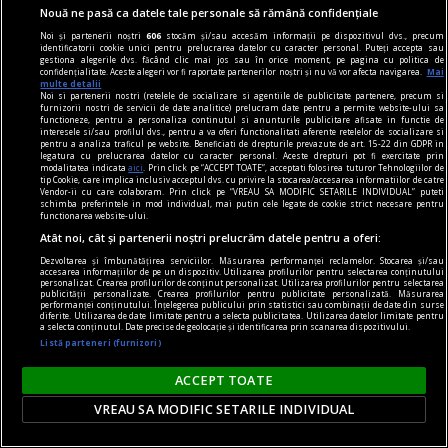
Nouă ne pasă ca datele tale personale să rămână confidențiale
Noi și partenerii noștri
606
stocăm și/sau accesăm informații pe dispozitivul dvs., precum
identificatorii cookie unici pentru prelucrarea datelor cu caracter personal. Puteți accepta sau
gestiona alegerile dvs. făcând clic mai jos sau în orice moment, pe pagina cu politica de
confidențialitate. Aceste alegeri vor fi raportate partenerilor noștri și nu vă vor afecta navigarea.
Mai
multe detalii
Noi si partenerii nostri (retelele de socializare si agentiile de publicitate partenere, precum si
furnizorii nostri de servicii de date analitice) prelucram date pentru a permite website-ului sa
functioneze, pentru a personaliza continutul si anunturile publicitare afisate in functie de
interesele si/sau profilul dvs., pentru a va oferi functionalitati aferente retelelor de socializare si
pentru a analiza traficul pe website. Beneficiati de drepturile prevazute de art. 15-22 din GDPR in
legatura cu prelucrarea datelor cu caracter personal. Aceste drepturi pot fi exercitate prin
modalitatea indicata
aici
. Prin click pe “ACCEPT TOATE”, acceptati folosirea tuturor Tehnologiilor de
tip Cookie, care implica inclusiv acceptul dvs. cu privire la stocarea/accesarea informatiilor de catre
Descoperire incredibilă făcută în inima
Vendor-ii cu care colaboram. Prin click pe “VREAU SA MODIFIC SETARILE INDIVIDUAL” puteti
schimba preferintele in mod individual, mai putin cele legate de cookie strict necesare pentru
Budapestei. O motocicletă și doi soldați germani
functionarea website-ului.
au fost găsiți în Dunăre
Atât noi, cât și partenerii noștri prelucrăm datele pentru a oferi:
Nivelul scăzut al Dunării aduce la suprafață
Dezvoltarea și îmbunătățirea serviciilor. Măsurarea performanței reclamelor. Stocarea și/sau
accesarea informațiilor de pe un dispozitiv. Utilizarea profilurilor pentru selectarea conținutului
nenumărate artefacte surprinzătoare. De
personalizat. Crearea profilurilor de conținut personalizat. Utilizarea profilurilor pentru selectarea
publicității personalizate. Crearea profilurilor pentru publicitate personalizată. Măsurarea
această dată, o descoperire de-a dreptul
performanței conținutului. Înțelegerea publicului prin statistici sau combinații de date din surse
diferite. Utilizarea de date limitate pentru a selecta publicitatea. Utilizarea datelor limitate pentru
a selecta conținutul. Date precise de geolocație și identificarea prin scanarea dispozitivului.
macabră a fost făcută la numai câțiva metri de
Listă parteneri (furnizori)
Parlamentul Ungariei.
ACCEPT TOATE
VREAU SA MODIFIC SETARILE INDIVIDUAL