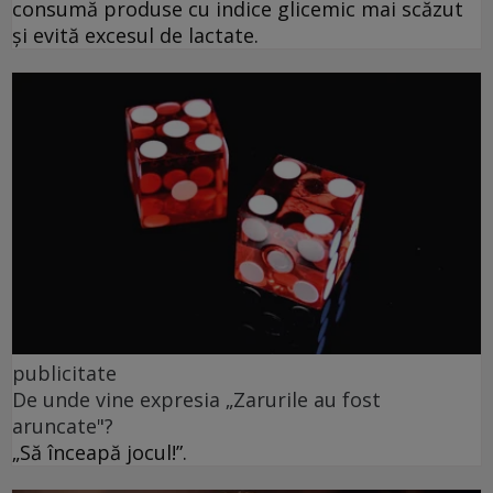
consumă produse cu indice glicemic mai scăzut
și evită excesul de lactate.
publicitate
De unde vine expresia „Zarurile au fost
aruncate"?
„Să înceapă jocul!”.