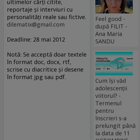
ultimelor cărţi citite,
reportaje şi interviuri cu
personalităţi reale sau fictive.
Feel good -
dilematix@gmail.com
după FILIT -
Ana Maria
Deadline: 28 mai 2012
SANDU
Notă: Se acceptă doar textele
în format doc, docx, rtf,
scrise cu diacritice şi desene
în format jpg sau pdf.
Cum își văd
adolescenții
viitorul? -
Termenul
pentru
înscrieri s-a
prelungit până
la data de 11