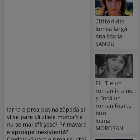
Cititori din
lumea largă
Ana Maria
SANDU
FILIT e un
roman în sine...
și încă un
roman foarte
Iarna e prea puţină zăpadă şi
bun
vi se pare că zilele mohorîte
Ioana
nu se mai sfîrşesc? Primăvara
MOROȘAN
e aproape inexistentă?
Credeţi vă vara e prea scurtă?