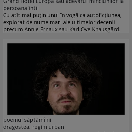
Grand Hotel Europa sau adevărul minciunilor la
persoana întîi
Cu atît mai puțin unul în vogă ca autoficțiunea,
explorat de nume mari ale ultimelor decenii
precum Annie Ernaux sau Karl Ove Knausgård.
poemul săptămînii
dragostea, regim urban