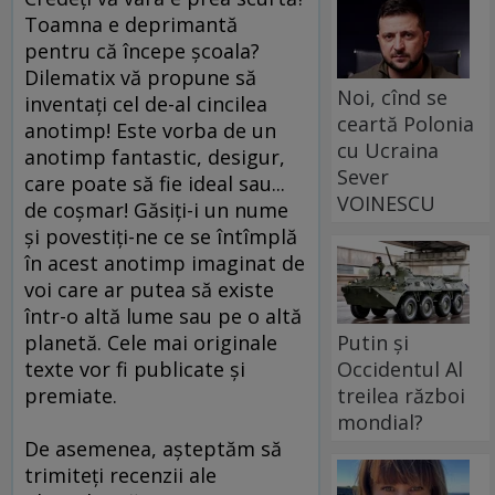
Toamna e deprimantă
pentru că începe şcoala?
Dilematix vă propune să
Noi, cînd se
inventaţi cel de-al cincilea
ceartă Polonia
anotimp! Este vorba de un
cu Ucraina
anotimp fantastic, desigur,
Sever
care poate să fie ideal sau...
VOINESCU
de coşmar! Găsiţi-i un nume
şi povestiţi-ne ce se întîmplă
în acest anotimp imaginat de
voi care ar putea să existe
într-o altă lume sau pe o altă
Putin și
planetă. Cele mai originale
Occidentul Al
texte vor fi publicate şi
treilea război
premiate.
mondial?
De asemenea, aşteptăm să
trimiteţi recenzii ale