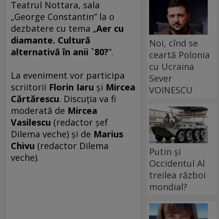
Teatrul Nottara, sala
„George Constantin” la o
dezbatere cu tema „
Aer cu
diamante. Cultură
Noi, cînd se
alternativă în anii `80?
”.
ceartă Polonia
cu Ucraina
La eveniment vor participa
Sever
scriitorii
Florin Iaru
şi
Mircea
VOINESCU
Cărtărescu
. Discuţia va fi
moderată de
Mircea
Vasilescu
(redactor şef
Dilema veche) şi de
Marius
Chivu
(redactor Dilema
Putin și
veche).
Occidentul Al
treilea război
mondial?