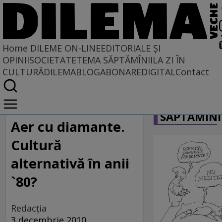
Home
DILEME ON-LINE
EDITORIALE ȘI
OPINII
SOCIETATE
TEMA SĂPTĂMÎNII
LA ZI ÎN
CULTURĂ
DILEMABLOG
ABONARE
DIGITAL
Contact
Home
CARICATU
Dileme on-line
SĂPTĂMÎNI
Aer cu diamante.
Cultură
alternativă în anii
`80?
Redacţia
3 decembrie 2010