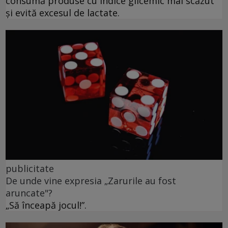
consumă produse cu indice glicemic mai scăzut
și evită excesul de lactate.
publicitate
De unde vine expresia „Zarurile au fost
aruncate"?
„Să înceapă jocul!”.