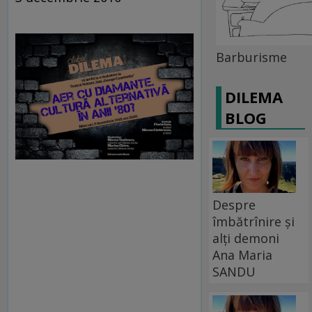
Barburisme
DILEMA
BLOG
Despre
îmbătrînire și
alți demoni
Ana Maria
SANDU