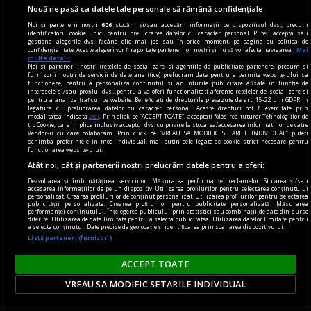
Nouă ne pasă ca datele tale personale să rămână confidențiale
Noi și partenerii noștri
606
stocăm și/sau accesăm informații pe dispozitivul dvs., precum
identificatorii cookie unici pentru prelucrarea datelor cu caracter personal. Puteți accepta sau
gestiona alegerile dvs. făcând clic mai jos sau în orice moment, pe pagina cu politica de
confidențialitate. Aceste alegeri vor fi raportate partenerilor noștri și nu vă vor afecta navigarea.
Mai
multe detalii
Noi si partenerii nostri (retelele de socializare si agentiile de publicitate partenere, precum si
Mările lumii au atins în iulie cea mai ridicată
furnizorii nostri de servicii de date analitice) prelucram date pentru a permite website-ului sa
functioneze, pentru a personaliza continutul si anunturile publicitare afisate in functie de
temperatură înregistrată vreodată pentru
interesele si/sau profilul dvs., pentru a va oferi functionalitati aferente retelelor de socializare si
pentru a analiza traficul pe website. Beneficiati de drepturile prevazute de art. 15-22 din GDPR in
această lună. Europa, lovită de căldură, secetă și
legatura cu prelucrarea datelor cu caracter personal. Aceste drepturi pot fi exercitate prin
modalitatea indicata
aici
. Prin click pe “ACCEPT TOATE”, acceptati folosirea tuturor Tehnologiilor de
incendii
tip Cookie, care implica inclusiv acceptul dvs. cu privire la stocarea/accesarea informatiilor de catre
Vendor-ii cu care colaboram. Prin click pe “VREAU SA MODIFIC SETARILE INDIVIDUAL” puteti
Mările lumii au atins în iulie un nou record de
schimba preferintele in mod individual, mai putin cele legate de cookie strict necesare pentru
functionarea website-ului.
temperatură, iar Europa de Vest a traversat cea
Atât noi, cât și partenerii noștri prelucrăm datele pentru a oferi:
mai caldă perioadă iunie-iulie din istorie. Seceta
Dezvoltarea și îmbunătățirea serviciilor. Măsurarea performanței reclamelor. Stocarea și/sau
accesarea informațiilor de pe un dispozitiv. Utilizarea profilurilor pentru selectarea conținutului
severă, râurile cu debite scăzute și incendiile
personalizat. Crearea profilurilor de conținut personalizat. Utilizarea profilurilor pentru selectarea
publicității personalizate. Crearea profilurilor pentru publicitate personalizată. Măsurarea
afectează deja agricultura, energia și economia.
performanței conținutului. Înțelegerea publicului prin statistici sau combinații de date din surse
diferite. Utilizarea de date limitate pentru a selecta publicitatea. Utilizarea datelor limitate pentru
a selecta conținutul. Date precise de geolocație și identificarea prin scanarea dispozitivului.
Listă parteneri (furnizori)
ACCEPT TOATE
VREAU SA MODIFIC SETARILE INDIVIDUAL