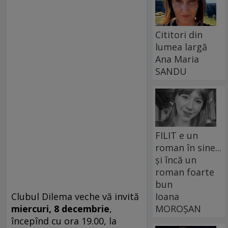
Cititori din
lumea largă
Ana Maria
SANDU
FILIT e un
roman în sine...
și încă un
roman foarte
bun
Ioana
Clubul Dilema veche vă invită
MOROȘAN
miercuri, 8 decembrie
,
începînd cu ora 19.00, la