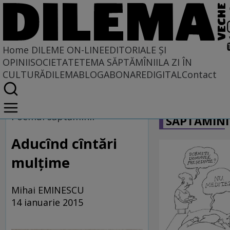
Home
DILEME ON-LINE
EDITORIALE ȘI
OPINII
SOCIETATE
TEMA SĂPTĂMÎNII
LA ZI ÎN
CULTURĂ
DILEMABLOG
ABONARE
DIGITAL
Contact
Home
CARICATU
Dileme on-line
Poemul săptămînii
SĂPTĂMÎNI
Aducînd cîntări
mulţime
Mihai EMINESCU
14 ianuarie 2015