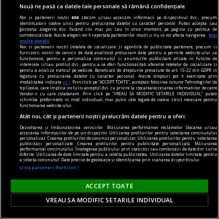
Nouă ne pasă ca datele tale personale să rămână confidențiale
„Mi-a aruncat numărul în prăpastie”. Pățania unui
turist român în Thasos: a parcat într-o zonă
Noi și partenerii noștri
606
stocăm și/sau accesăm informații pe dispozitivul dvs., precum
identificatorii cookie unici pentru prelucrarea datelor cu caracter personal. Puteți accepta sau
unde era interzis, iar un localnic i-a smuls plăcuța
gestiona alegerile dvs. făcând clic mai jos sau în orice moment, pe pagina cu politica de
confidențialitate. Aceste alegeri vor fi raportate partenerilor noștri și nu vă vor afecta navigarea.
Mai
de înmatriculare
multe detalii
Noi si partenerii nostri (retelele de socializare si agentiile de publicitate partenere, precum si
Vacanța unui turist român pe insula Thasos s-a
furnizorii nostri de servicii de date analitice) prelucram date pentru a permite website-ului sa
functioneze, pentru a personaliza continutul si anunturile publicitare afisate in functie de
transformat într-o experiență neplăcută după ce
interesele si/sau profilul dvs., pentru a va oferi functionalitati aferente retelelor de socializare si
pentru a analiza traficul pe website. Beneficiati de drepturile prevazute de art. 15-22 din GDPR in
a lăsat mașina într-o zonă unde parcarea era
legatura cu prelucrarea datelor cu caracter personal. Aceste drepturi pot fi exercitate prin
modalitatea indicata
aici
. Prin click pe “ACCEPT TOATE”, acceptati folosirea tuturor Tehnologiilor de
interzisă. Bărbatul susține că un localnic i-a
tip Cookie, care implica inclusiv acceptul dvs. cu privire la stocarea/accesarea informatiilor de catre
Vendor-ii cu care colaboram. Prin click pe “VREAU SA MODIFIC SETARILE INDIVIDUAL” puteti
smuls plăcuța de înmatriculare și a aruncat-o
schimba preferintele in mod individual, mai putin cele legate de cookie strict necesare pentru
functionarea website-ului.
într-o prăpastie.
Atât noi, cât și partenerii noștri prelucrăm datele pentru a oferi:
Dezvoltarea și îmbunătățirea serviciilor. Măsurarea performanței reclamelor. Stocarea și/sau
accesarea informațiilor de pe un dispozitiv. Utilizarea profilurilor pentru selectarea conținutului
personalizat. Crearea profilurilor de conținut personalizat. Utilizarea profilurilor pentru selectarea
publicității personalizate. Crearea profilurilor pentru publicitate personalizată. Măsurarea
performanței conținutului. Înțelegerea publicului prin statistici sau combinații de date din surse
diferite. Utilizarea de date limitate pentru a selecta publicitatea. Utilizarea datelor limitate pentru
a selecta conținutul. Date precise de geolocație și identificarea prin scanarea dispozitivului.
Listă parteneri (furnizori)
ACCEPT TOATE
VREAU SA MODIFIC SETARILE INDIVIDUAL