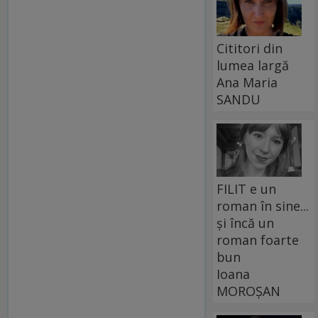
Cititori din
lumea largă
Ana Maria
SANDU
FILIT e un
roman în sine...
și încă un
roman foarte
bun
Ioana
MOROȘAN