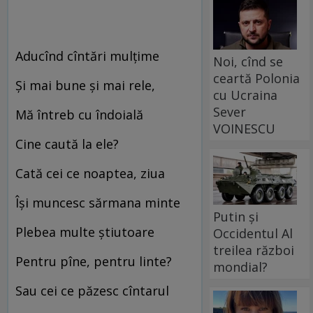
Aducînd cîntări mulțime
Noi, cînd se
ceartă Polonia
Și mai bune și mai rele,
cu Ucraina
Sever
Mă întreb cu îndoială
VOINESCU
Cine caută la ele?
Cată cei ce noaptea, ziua
Își muncesc sărmana minte ­
Putin și
Plebea multe știutoare
Occidentul Al
treilea război
Pentru pîne, pentru linte?
mondial?
Sau cei ce păzesc cîntarul