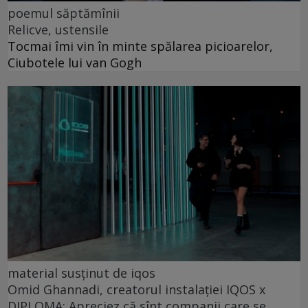
poemul săptămînii
Relicve, ustensile
Tocmai îmi vin în minte spălarea picioarelor,
Ciubotele lui van Gogh
material susținut de iqos
Omid Ghannadi, creatorul instalației IQOS x
DIPLOMA: Apreciez că sînt companii care se