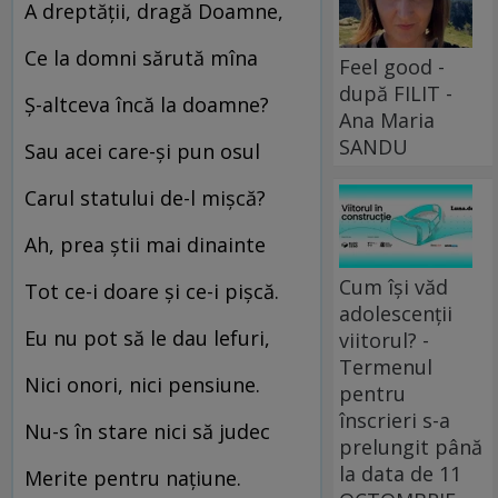
A dreptății, dragă Doamne,
Ce la domni sărută mîna
Feel good -
după FILIT -
Ș-altceva încă la doamne?
Ana Maria
SANDU
Sau acei care-și pun osul
Carul statului de-l mișcă?
Ah, prea știi mai dinainte
Cum își văd
Tot ce-i doare și ce-i pișcă.
adolescenții
Eu nu pot să le dau lefuri,
viitorul? -
Termenul
Nici onori, nici pensiune.
pentru
înscrieri s-a
Nu-s în stare nici să judec
prelungit până
la data de 11
Merite pentru națiune.