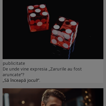
publicitate
De unde vine expresia „Zarurile au fost
aruncate"?
„Să înceapă jocul!”.