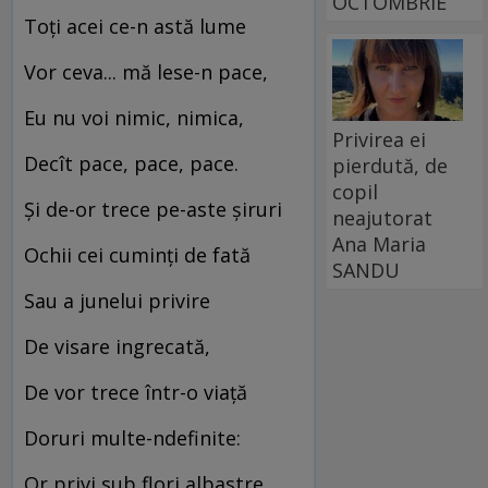
OCTOMBRIE
Toți acei ce-n astă lume
Vor ceva... mă lese-n pace,
Eu nu voi nimic, nimica,
Privirea ei
Decît pace, pace, pace.
pierdută, de
copil
Și de-or trece pe-aste șiruri
neajutorat
Ana Maria
Ochii cei cuminți de fată
SANDU
Sau a junelui privire
De visare ingrecată,
De vor trece într-o viață
Doruri multe-ndefinite:
Or privi sub flori albastre